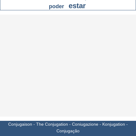
estar
poder
Conjugaison
-
The Conjugation
-
Coniugazione
-
Konjugation
-
Conjugação