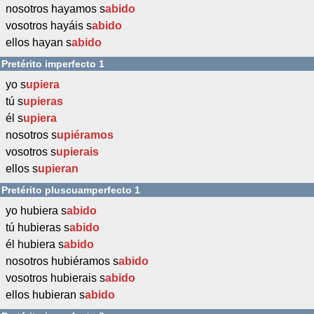
nosotros hayamos s
abido
vosotros hayáis s
abido
ellos hayan s
abido
Pretérito imperfecto 1
yo s
upiera
tú s
upieras
él s
upiera
nosotros s
upiéramos
vosotros s
upierais
ellos s
upieran
Pretérito pluscuamperfecto 1
yo hubiera s
abido
tú hubieras s
abido
él hubiera s
abido
nosotros hubiéramos s
abido
vosotros hubierais s
abido
ellos hubieran s
abido