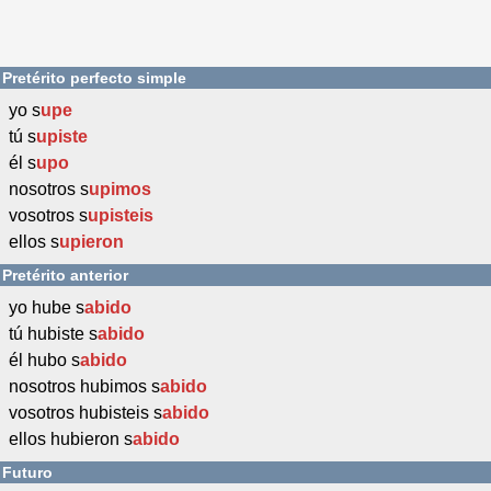
Pretérito perfecto simple
yo s
upe
tú s
upiste
él s
upo
nosotros s
upimos
vosotros s
upisteis
ellos s
upieron
Pretérito anterior
yo hube s
abido
tú hubiste s
abido
él hubo s
abido
nosotros hubimos s
abido
vosotros hubisteis s
abido
ellos hubieron s
abido
Futuro