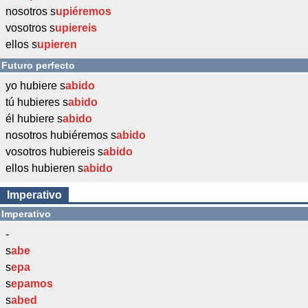
nosotros s
upiéremos
vosotros s
upiereis
ellos s
upieren
Futuro perfecto
yo hubiere s
abido
tú hubieres s
abido
él hubiere s
abido
nosotros hubiéremos s
abido
vosotros hubiereis s
abido
ellos hubieren s
abido
Imperativo
Imperativo
-
s
abe
s
epa
s
epamos
s
abed