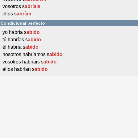
vosotros s
abríais
ellos s
abrían
Condicional perfecto
yo habría s
abido
tú habrías s
abido
él habría s
abido
nosotros habríamos s
abido
vosotros habríais s
abido
ellos habrían s
abido