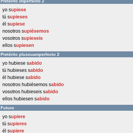
Pretérito imperfecto 2
yo s
upiese
tú s
upieses
él s
upiese
nosotros s
upiésemos
vosotros s
upieseis
ellos s
upiesen
Pretérito pluscuamperfecto 2
yo hubiese s
abido
tú hubieses s
abido
él hubiese s
abido
nosotros hubiésemos s
abido
vosotros hubieseis s
abido
ellos hubiesen s
abido
Futuro
yo s
upiere
tú s
upieres
él s
upiere