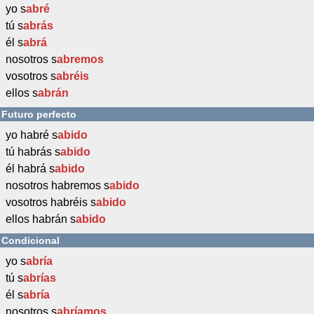
yo s
abré
tú s
abrás
él s
abrá
nosotros s
abremos
vosotros s
abréis
ellos s
abrán
Futuro perfecto
yo habré s
abido
tú habrás s
abido
él habrá s
abido
nosotros habremos s
abido
vosotros habréis s
abido
ellos habrán s
abido
Condicional
yo s
abría
tú s
abrías
él s
abría
nosotros s
abríamos