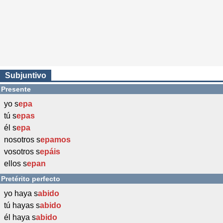
Subjuntivo
Presente
yo s
epa
tú s
epas
él s
epa
nosotros s
epamos
vosotros s
epáis
ellos s
epan
Pretérito perfecto
yo haya s
abido
tú hayas s
abido
él haya s
abido