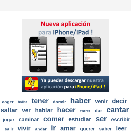
haber
tener
decir
venir
coger
dormir
bailar
cantar
hacer
saltar
ver
hablar
dar
correr
ser
comer
estudiar
caminar
escribir
jugar
ir
vivir
amar
leer
querer
saber
salir
andar