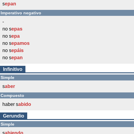
s
epan
Imperativo negativo
-
no s
epas
no s
epa
no s
epamos
no s
epáis
no s
epan
Infinitivo
Simple
s
aber
Compuesto
haber s
abido
Gerundio
Simple
s
abiendo