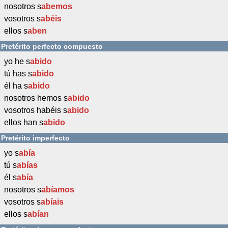
nosotros s
abemos
vosotros s
abéis
ellos s
aben
Pretérito perfecto compuesto
yo he s
abido
tú has s
abido
él ha s
abido
nosotros hemos s
abido
vosotros habéis s
abido
ellos han s
abido
Pretérito imperfecto
yo s
abía
tú s
abías
él s
abía
nosotros s
abíamos
vosotros s
abíais
ellos s
abían