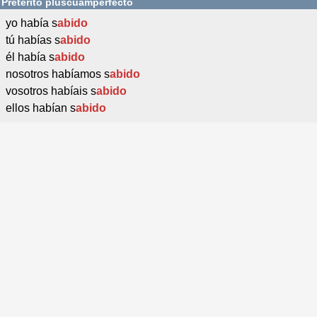
Pretérito pluscuamperfecto
yo había s
abido
tú habías s
abido
él había s
abido
nosotros habíamos s
abido
vosotros habíais s
abido
ellos habían s
abido