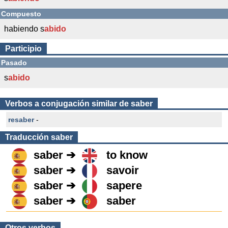
Compuesto
habiendo s
abido
Participio
Pasado
s
abido
Verbos a conjugación similar de saber
resaber
-
Traducción
saber
saber ➔
to know
saber ➔
savoir
saber ➔
sapere
saber ➔
saber
Otros verbos