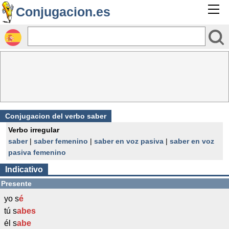
Conjugacion.es
Conjugacion del verbo saber
Verbo irregular
saber
|
saber femenino
|
saber en voz pasiva
|
saber en voz
pasiva femenino
Indicativo
Presente
yo s
é
tú s
abes
él s
abe