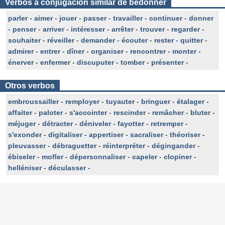
Verbos a conjugación similar de bedonner
parler
-
aimer
-
jouer
-
passer
-
travailler
-
continuer
-
donner
-
penser
-
arriver
-
intéresser
-
arrêter
-
trouver
-
regarder
-
souhaiter
-
réveiller
-
demander
-
écouter
-
rester
-
quitter
-
admirer
-
entrer
-
dîner
-
organiser
-
rencontrer
-
monter
-
énerver
-
enfermer
-
discuputer
-
tomber
-
présenter
-
Otros verbos
embroussailler
-
remployer
-
tuyauter
-
bringuer
-
étalager
-
affaiter
-
paloter
-
s'accointer
-
rescinder
-
remâcher
-
bluter
-
méjuger
-
détracter
-
déniveler
-
fayotter
-
retremper
-
s'exonder
-
digitaliser
-
appertiser
-
sacraliser
-
théoriser
-
pleuvasser
-
débraguetter
-
réinterpréter
-
dégingander
-
ébiseler
-
mofler
-
dépersonnaliser
-
capeler
-
clopiner
-
helléniser
-
déculasser
-