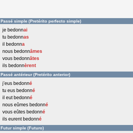
Passé simple (Pretérito perfecto simple)
je bedonn
ai
tu bedonn
as
il bedonn
a
nous bedonn
âmes
vous bedonn
âtes
ils bedonn
èrent
Passé antérieur (Pretérito anterior)
j'eus bedonn
é
tu eus bedonn
é
il eut bedonn
é
nous eûmes bedonn
é
vous eûtes bedonn
é
ils eurent bedonn
é
Futur simple (Futuro)