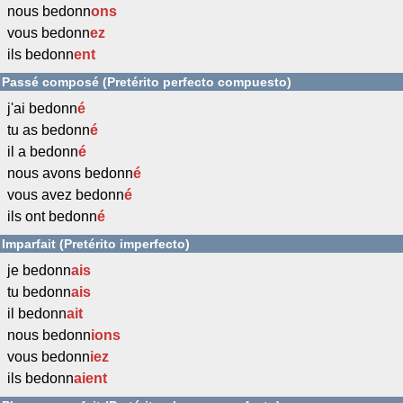
nous bedonn
ons
vous bedonn
ez
ils bedonn
ent
Passé composé (Pretérito perfecto compuesto)
j'ai bedonn
é
tu as bedonn
é
il a bedonn
é
nous avons bedonn
é
vous avez bedonn
é
ils ont bedonn
é
Imparfait (Pretérito imperfecto)
je bedonn
ais
tu bedonn
ais
il bedonn
ait
nous bedonn
ions
vous bedonn
iez
ils bedonn
aient