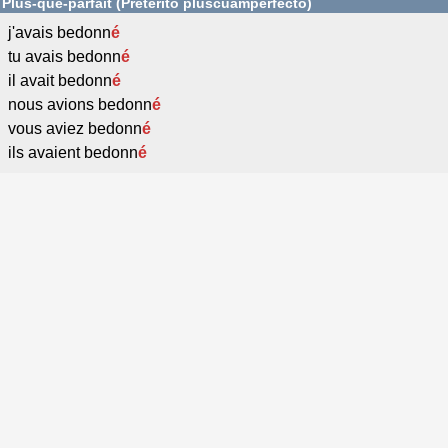
Plus-que-parfait (Pretérito pluscuamperfecto)
j'avais bedonn
é
tu avais bedonn
é
il avait bedonn
é
nous avions bedonn
é
vous aviez bedonn
é
ils avaient bedonn
é