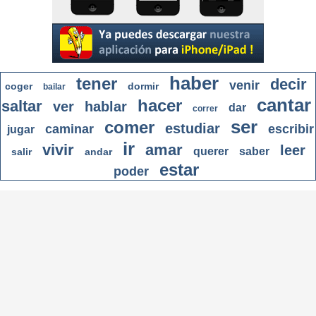
haber
tener
decir
venir
coger
dormir
bailar
cantar
hacer
saltar
ver
hablar
dar
correr
ser
comer
estudiar
caminar
escribir
jugar
ir
vivir
amar
leer
querer
saber
salir
andar
estar
poder