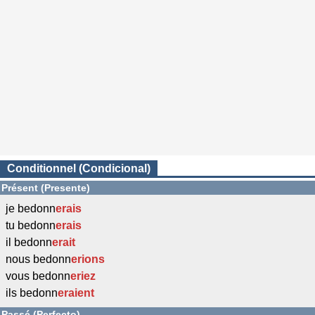
Conditionnel (Condicional)
Présent (Presente)
je bedonn
erais
tu bedonn
erais
il bedonn
erait
nous bedonn
erions
vous bedonn
eriez
ils bedonn
eraient
Passé (Perfecto)