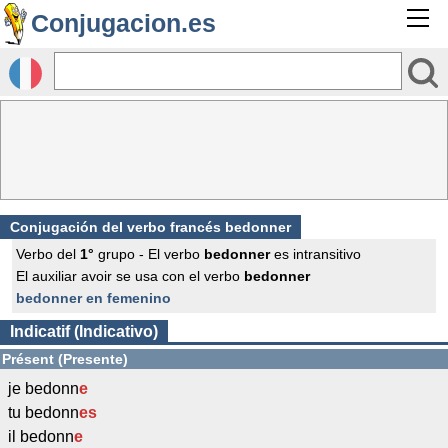
Conjugacion.es
Conjugación del verbo francés
bedonner
Verbo del
1°
grupo - El verbo
bedonner
es intransitivo
El auxiliar avoir se usa con el verbo
bedonner
bedonner en femenino
Indicatif (Indicativo)
Présent (Presente)
je bedonn
e
tu bedonn
es
il bedonn
e