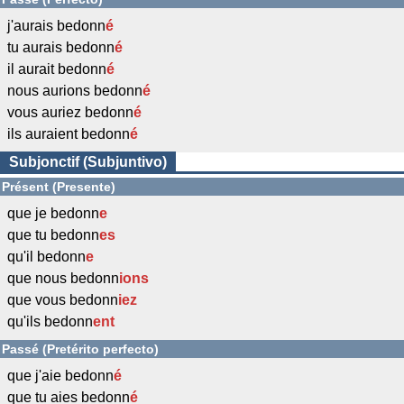
j'aurais bedonn
é
tu aurais bedonn
é
il aurait bedonn
é
nous aurions bedonn
é
vous auriez bedonn
é
ils auraient bedonn
é
Subjonctif (Subjuntivo)
Présent (Presente)
que je bedonn
e
que tu bedonn
es
qu'il bedonn
e
que nous bedonn
ions
que vous bedonn
iez
qu'ils bedonn
ent
Passé (Pretérito perfecto)
que j'aie bedonn
é
que tu aies bedonn
é