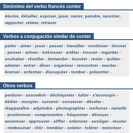
Sinónimo del verbo francés conter
décrire
,
détailler
,
exposer
,
jaser
,
narrer
,
peindre
,
raconter
,
rapporter
,
relater
,
retracer
Verbos a conjugación similar de conter
parler
-
aimer
-
jouer
-
passer
-
travailler
-
continuer
-
donner
-
penser
-
arriver
-
intéresser
-
arrêter
-
trouver
-
regarder
-
souhaiter
-
réveiller
-
demander
-
écouter
-
rester
-
quitter
-
admirer
-
entrer
-
dîner
-
organiser
-
rencontrer
-
monter
-
énerver
-
enfermer
-
discuputer
-
tomber
-
présenter
-
Otros verbos
perdurer
-
assombrir
-
déchiqueter
-
lutter
-
s'accroupir
-
dédier
-
recopier
-
surseoir
-
conserver
-
déceler
-
réapparaître
-
adjoindre
-
photographier
-
renforcer
-
ramollir
-
positionner
-
compromettre
-
fréquenter
-
dévouer
-
accentuer
-
approuver
-
siffler
-
ordonner
-
assiéger
-
reculer
-
rembourser
-
rôtir
-
trembler
-
voleter
-
tolérer
-
motoriser
-