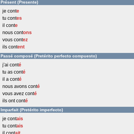
Présent (Presente)
je cont
e
tu cont
es
il cont
e
nous cont
ons
vous cont
ez
ils cont
ent
Passé composé (Pretérito perfecto compuesto)
j'ai cont
é
tu as cont
é
il a cont
é
nous avons cont
é
vous avez cont
é
ils ont cont
é
Imparfait (Pretérito imperfecto)
je cont
ais
tu cont
ais
il cont
ait