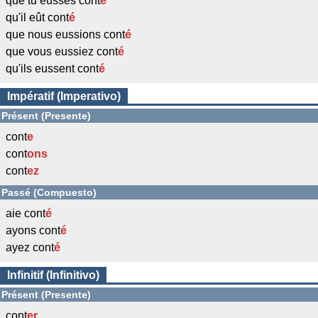
que tu eusses cont
é
qu'il eût cont
é
que nous eussions cont
é
que vous eussiez cont
é
qu'ils eussent cont
é
Impératif (Imperativo)
Présent (Presente)
cont
e
cont
ons
cont
ez
Passé (Compuesto)
aie cont
é
ayons cont
é
ayez cont
é
Infinitif (Infinitivo)
Présent (Presente)
cont
er