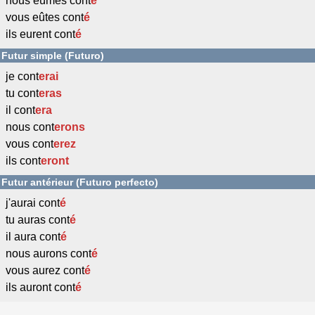
nous eûmes cont
é
vous eûtes cont
é
ils eurent cont
é
Futur simple (Futuro)
je cont
erai
tu cont
eras
il cont
era
nous cont
erons
vous cont
erez
ils cont
eront
Futur antérieur (Futuro perfecto)
j'aurai cont
é
tu auras cont
é
il aura cont
é
nous aurons cont
é
vous aurez cont
é
ils auront cont
é