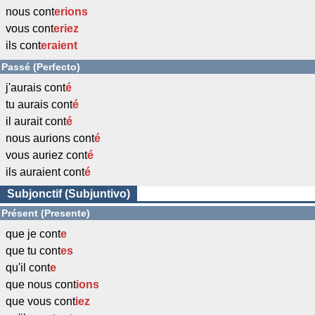
nous cont
erions
vous cont
eriez
ils cont
eraient
Passé (Perfecto)
j'aurais cont
é
tu aurais cont
é
il aurait cont
é
nous aurions cont
é
vous auriez cont
é
ils auraient cont
é
Subjonctif (Subjuntivo)
Présent (Presente)
que je cont
e
que tu cont
es
qu'il cont
e
que nous cont
ions
que vous cont
iez