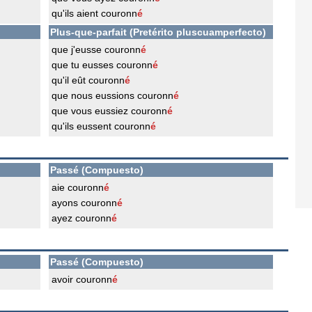
qu'ils aient couronn
é
Plus-que-parfait (Pretérito pluscuamperfecto)
que j'eusse couronn
é
que tu eusses couronn
é
qu'il eût couronn
é
que nous eussions couronn
é
que vous eussiez couronn
é
qu'ils eussent couronn
é
Passé (Compuesto)
aie couronn
é
ayons couronn
é
ayez couronn
é
Passé (Compuesto)
avoir couronn
é