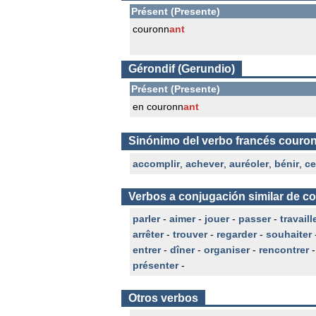
Présent (Presente)
couronn
ant
Gérondif (Gerundio)
Présent (Presente)
en couronn
ant
Sinónimo del verbo francés couro
accomplir
,
achever
,
auréoler
,
bénir
,
ce
Verbos a conjugación similar de c
parler
-
aimer
-
jouer
-
passer
-
travaill
arrêter
-
trouver
-
regarder
-
souhaiter
entrer
-
dîner
-
organiser
-
rencontrer
présenter
-
Otros verbos