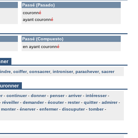
Passé (Pasado)
couronn
é
ayant couronn
é
Passé (Compuesto)
en ayant couronn
é
nner
indre
,
coiffer
,
consacrer
,
introniser
,
parachever
,
sacrer
ouronner
er
-
continuer
-
donner
-
penser
-
arriver
-
intéresser
-
-
réveiller
-
demander
-
écouter
-
rester
-
quitter
-
admirer
-
-
monter
-
énerver
-
enfermer
-
discuputer
-
tomber
-