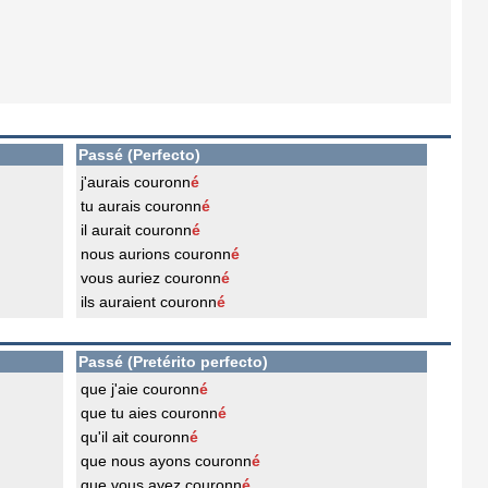
Passé (Perfecto)
j'aurais couronn
é
tu aurais couronn
é
il aurait couronn
é
nous aurions couronn
é
vous auriez couronn
é
ils auraient couronn
é
Passé (Pretérito perfecto)
que j'aie couronn
é
que tu aies couronn
é
qu'il ait couronn
é
que nous ayons couronn
é
que vous ayez couronn
é