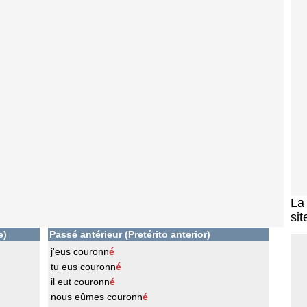
L
sit
e)
Passé antérieur (Pretérito anterior)
j'eus couronn
é
tu eus couronn
é
il eut couronn
é
nous eûmes couronn
é