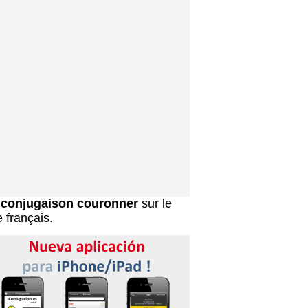
a
conjugaison couronner
sur le
e français.