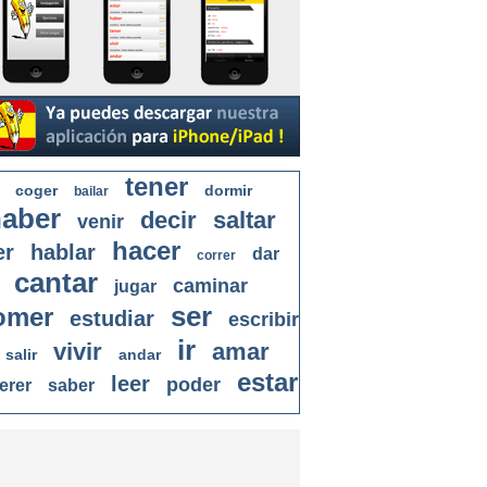
tener
coger
dormir
bailar
aber
decir
saltar
venir
hacer
er
hablar
dar
correr
cantar
caminar
jugar
ser
omer
estudiar
escribir
ir
vivir
amar
salir
andar
estar
leer
poder
erer
saber