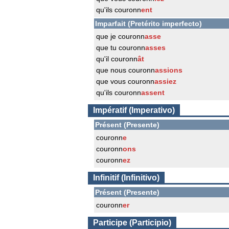
qu'ils couronn
ent
Imparfait (Pretérito imperfecto)
que je couronn
asse
que tu couronn
asses
qu'il couronn
ât
que nous couronn
assions
que vous couronn
assiez
qu'ils couronn
assent
Impératif (Imperativo)
Présent (Presente)
couronn
e
couronn
ons
couronn
ez
Infinitif (Infinitivo)
Présent (Presente)
couronn
er
Participe (Participio)