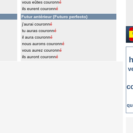
vous eûtes couronn
é
ils eurent couronn
é
Futur antérieur (Futuro perfecto)
j'aurai couronn
é
tu auras couronn
é
il aura couronn
é
nous aurons couronn
é
vous aurez couronn
é
ils auront couronn
é
h
v
c
qu