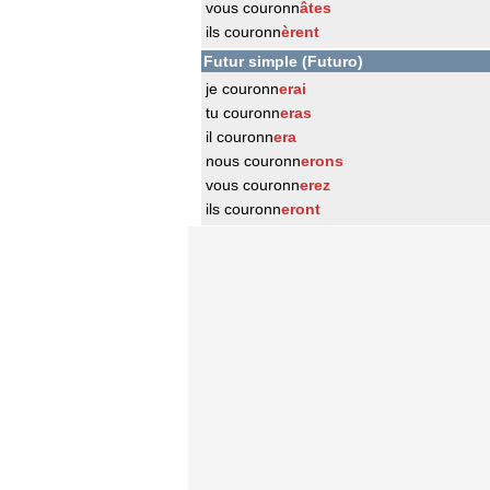
vous couronn
âtes
ils couronn
èrent
Futur simple (Futuro)
je couronn
erai
tu couronn
eras
il couronn
era
nous couronn
erons
vous couronn
erez
ils couronn
eront