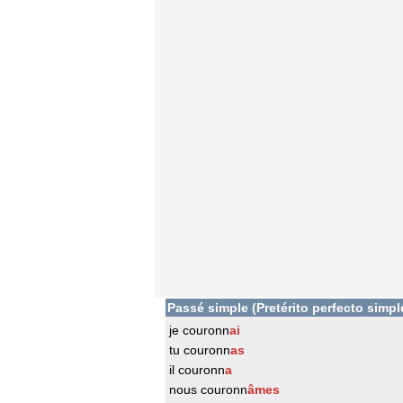
Passé simple (Pretérito perfecto simpl
je couronn
ai
tu couronn
as
il couronn
a
nous couronn
âmes