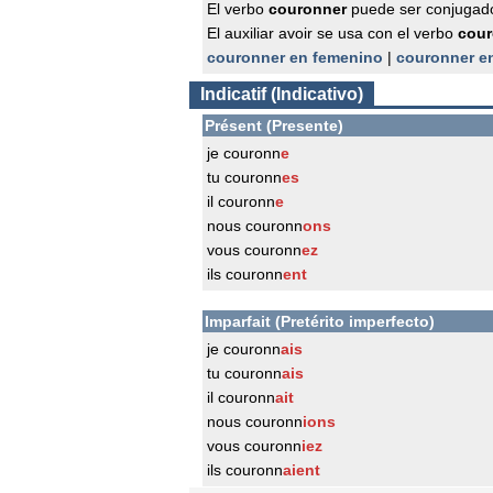
El verbo
couronner
puede ser conjugado
El auxiliar avoir se usa con el verbo
cour
couronner en femenino
|
couronner e
Indicatif (Indicativo)
Présent (Presente)
je couronn
e
tu couronn
es
il couronn
e
nous couronn
ons
vous couronn
ez
ils couronn
ent
Imparfait (Pretérito imperfecto)
je couronn
ais
tu couronn
ais
il couronn
ait
nous couronn
ions
vous couronn
iez
ils couronn
aient