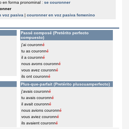
 en forma pronominal :
se couronner
onner
n voz pasiva
|
couronner en voz pasiva femenino
Passé composé (Pretérito perfecto
compuesto)
j'ai couronn
é
tu as couronn
é
il a couronn
é
nous avons couronn
é
vous avez couronn
é
ils ont couronn
é
Plus-que-parfait (Pretérito pluscuamperfecto)
j'avais couronn
é
tu avais couronn
é
il avait couronn
é
nous avions couronn
é
vous aviez couronn
é
ils avaient couronn
é