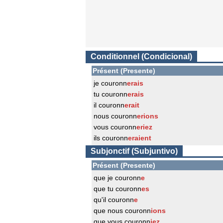
Conditionnel (Condicional)
Présent (Presente)
je couronn
erais
tu couronn
erais
il couronn
erait
nous couronn
erions
vous couronn
eriez
ils couronn
eraient
Subjonctif (Subjuntivo)
Présent (Presente)
que je couronn
e
que tu couronn
es
qu'il couronn
e
que nous couronn
ions
que vous couronn
iez