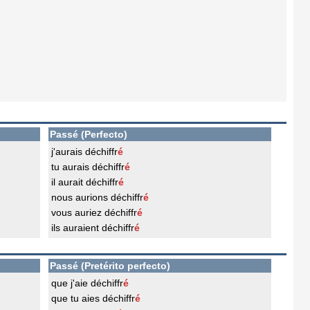
Passé (Perfecto)
j'aurais déchiffr
é
tu aurais déchiffr
é
il aurait déchiffr
é
nous aurions déchiffr
é
vous auriez déchiffr
é
ils auraient déchiffr
é
Passé (Pretérito perfecto)
que j'aie déchiffr
é
que tu aies déchiffr
é