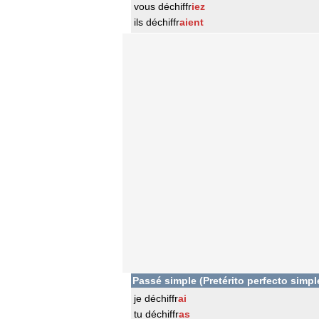
vous déchiffr
iez
ils déchiffr
aient
Passé simple (Pretérito perfecto simpl
je déchiffr
ai
tu déchiffr
as