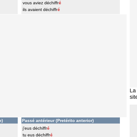
vous aviez déchiffr
é
ils avaient déchiffr
é
L
sit
e)
Passé antérieur (Pretérito anterior)
j'eus déchiffr
é
tu eus déchiffr
é