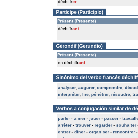
déchiffr
er
Participe (Participio)
Présent (Presente)
déchiffr
ant
Gérondif (Gerundio)
Présent (Presente)
en déchiffr
ant
Sinónimo del verbo francés déchiff
analyser
,
augurer
,
comprendre
,
décod
interpréter
,
lire
,
pénétrer
,
résoudre
,
tr
Verbos a conjugación similar de dé
parler
-
aimer
-
jouer
-
passer
-
travaill
arrêter
-
trouver
-
regarder
-
souhaiter
entrer
-
dîner
-
organiser
-
rencontrer