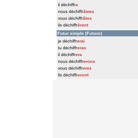
il déchiffr
a
nous déchiffr
âmes
vous déchiffr
âtes
ils déchiffr
èrent
Futur simple (Futuro)
je déchiffr
erai
tu déchiffr
eras
il déchiffr
era
nous déchiffr
erons
vous déchiffr
erez
ils déchiffr
eront