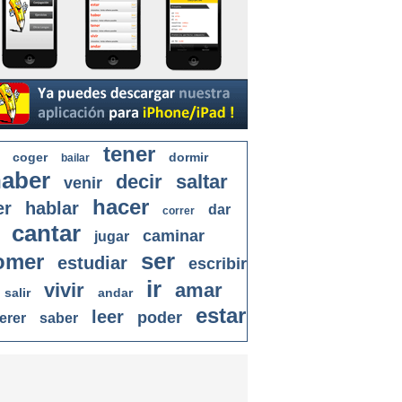
tener
coger
dormir
bailar
aber
decir
saltar
venir
hacer
er
hablar
dar
correr
cantar
caminar
jugar
ser
omer
estudiar
escribir
ir
vivir
amar
salir
andar
estar
leer
poder
erer
saber