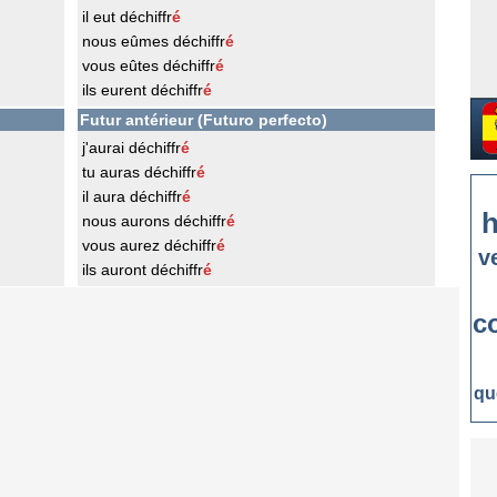
il eut déchiffr
é
nous eûmes déchiffr
é
vous eûtes déchiffr
é
ils eurent déchiffr
é
Futur antérieur (Futuro perfecto)
j'aurai déchiffr
é
tu auras déchiffr
é
il aura déchiffr
é
h
nous aurons déchiffr
é
vous aurez déchiffr
é
v
ils auront déchiffr
é
c
qu