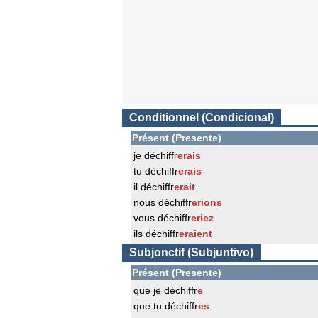
Conditionnel (Condicional)
Présent (Presente)
je déchiffr
erais
tu déchiffr
erais
il déchiffr
erait
nous déchiffr
erions
vous déchiffr
eriez
ils déchiffr
eraient
Subjonctif (Subjuntivo)
Présent (Presente)
que je déchiffr
e
que tu déchiffr
es