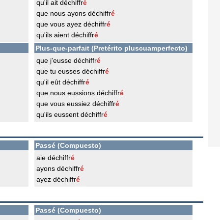
qu'il ait déchiffr
é
que nous ayons déchiffr
é
que vous ayez déchiffr
é
qu'ils aient déchiffr
é
Plus-que-parfait (Pretérito pluscuamperfecto)
que j'eusse déchiffr
é
que tu eusses déchiffr
é
qu'il eût déchiffr
é
que nous eussions déchiffr
é
que vous eussiez déchiffr
é
qu'ils eussent déchiffr
é
Passé (Compuesto)
aie déchiffr
é
ayons déchiffr
é
ayez déchiffr
é
Passé (Compuesto)