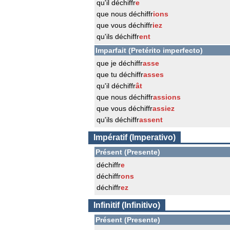
qu'il déchiffr
e
que nous déchiffr
ions
que vous déchiffr
iez
qu'ils déchiffr
ent
Imparfait (Pretérito imperfecto)
que je déchiffr
asse
que tu déchiffr
asses
qu'il déchiffr
ât
que nous déchiffr
assions
que vous déchiffr
assiez
qu'ils déchiffr
assent
Impératif (Imperativo)
Présent (Presente)
déchiffr
e
déchiffr
ons
déchiffr
ez
Infinitif (Infinitivo)
Présent (Presente)