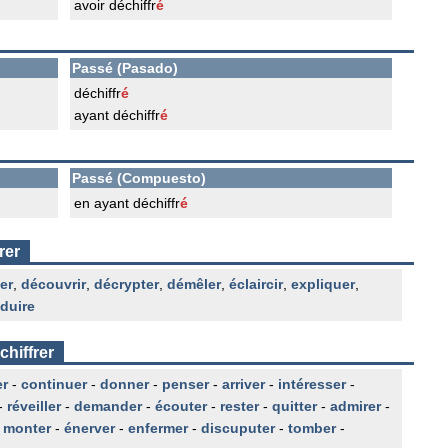
avoir déchiffr
é
Passé (Pasado)
déchiffr
é
ayant déchiffr
é
Passé (Compuesto)
en ayant déchiffr
é
rer
er
,
découvrir
,
décrypter
,
démêler
,
éclaircir
,
expliquer
,
aduire
chiffrer
er
-
continuer
-
donner
-
penser
-
arriver
-
intéresser
-
-
réveiller
-
demander
-
écouter
-
rester
-
quitter
-
admirer
-
-
monter
-
énerver
-
enfermer
-
discuputer
-
tomber
-