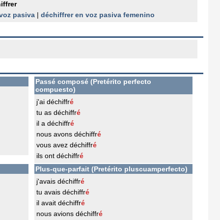
iffrer
 voz pasiva
|
déchiffrer en voz pasiva femenino
Passé composé (Pretérito perfecto
compuesto)
j'ai déchiffr
é
tu as déchiffr
é
il a déchiffr
é
nous avons déchiffr
é
vous avez déchiffr
é
ils ont déchiffr
é
Plus-que-parfait (Pretérito pluscuamperfecto)
j'avais déchiffr
é
tu avais déchiffr
é
il avait déchiffr
é
nous avions déchiffr
é