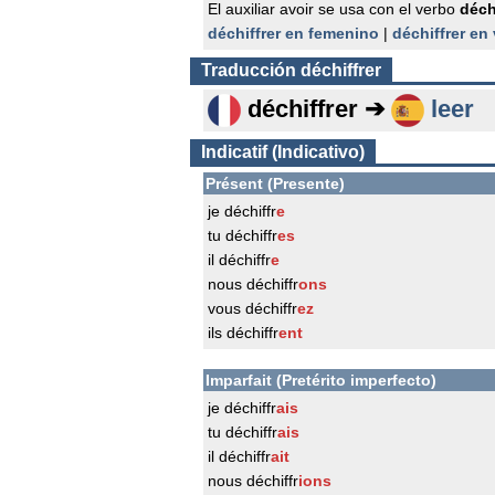
El auxiliar avoir se usa con el verbo
déch
déchiffrer en femenino
|
déchiffrer en
Traducción
déchiffrer
déchiffrer ➔
leer
Indicatif (Indicativo)
Présent (Presente)
je déchiffr
e
tu déchiffr
es
il déchiffr
e
nous déchiffr
ons
vous déchiffr
ez
ils déchiffr
ent
Imparfait (Pretérito imperfecto)
je déchiffr
ais
tu déchiffr
ais
il déchiffr
ait
nous déchiffr
ions