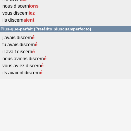
nous discern
ions
vous discern
iez
ils discern
aient
Plus-que-parfait (Pretérito pluscuamperfecto)
j'avais discern
é
tu avais discern
é
il avait discern
é
nous avions discern
é
vous aviez discern
é
ils avaient discern
é