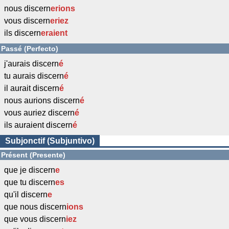
nous discern
erions
vous discern
eriez
ils discern
eraient
Passé (Perfecto)
j'aurais discern
é
tu aurais discern
é
il aurait discern
é
nous aurions discern
é
vous auriez discern
é
ils auraient discern
é
Subjonctif (Subjuntivo)
Présent (Presente)
que je discern
e
que tu discern
es
qu'il discern
e
que nous discern
ions
que vous discern
iez