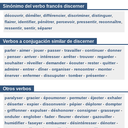
Sinónimo del verbo francés discerner
découvrir
,
démêler
,
différencier
,
discriminer
,
distinguer
,
flairer
,
identifier
,
pénétrer
,
percevoir
,
pressentir
,
reconnaître
,
ressentir
,
sentir
,
séparer
Verbos a conjugación similar de discerner
parler
-
aimer
-
jouer
-
passer
-
travailler
-
continuer
-
donner
-
penser
-
arriver
-
intéresser
-
arrêter
-
trouver
-
regarder
-
souhaiter
-
réveiller
-
demander
-
écouter
-
rester
-
quitter
-
admirer
-
entrer
-
dîner
-
organiser
-
rencontrer
-
monter
-
énerver
-
enfermer
-
discuputer
-
tomber
-
présenter
-
Otros verbos
paralyser
-
gracier
-
époumoner
-
permuter
-
éjecter
-
exhaler
-
déserter
-
expier
-
disconvenir
-
pépier
-
déplorer
-
dompter
-
griffonner
-
expulser
-
déshonorer
-
consigner
-
grasseyer
-
onduler
-
englober
-
fader
-
fleurer
-
deviser
-
gazouiller
-
humidifier
-
faseyer
-
embaumer
-
désintéresser
-
dénoter
-