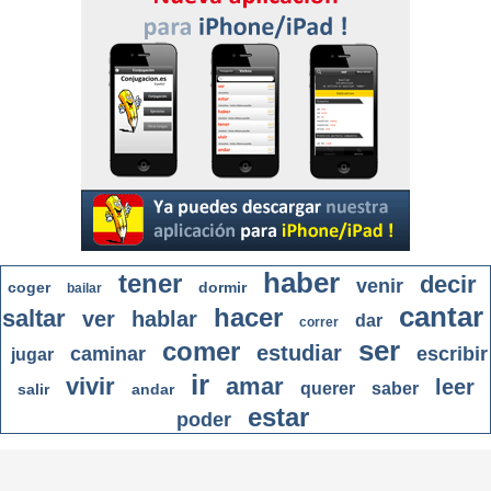
haber
tener
decir
venir
coger
dormir
bailar
cantar
hacer
saltar
ver
hablar
dar
correr
ser
comer
estudiar
caminar
escribir
jugar
ir
vivir
amar
leer
querer
saber
salir
andar
estar
poder