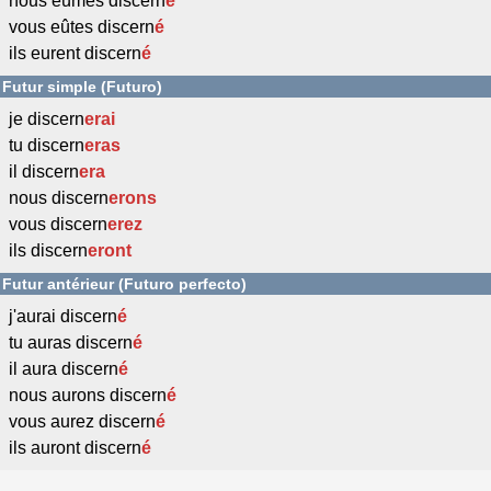
nous eûmes discern
é
vous eûtes discern
é
ils eurent discern
é
Futur simple (Futuro)
je discern
erai
tu discern
eras
il discern
era
nous discern
erons
vous discern
erez
ils discern
eront
Futur antérieur (Futuro perfecto)
j'aurai discern
é
tu auras discern
é
il aura discern
é
nous aurons discern
é
vous aurez discern
é
ils auront discern
é