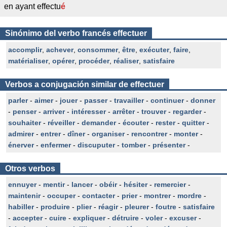
en ayant effectu
é
Sinónimo del verbo francés effectuer
accomplir
,
achever
,
consommer
,
être
,
exécuter
,
faire
,
matérialiser
,
opérer
,
procéder
,
réaliser
,
satisfaire
Verbos a conjugación similar de effectuer
parler
-
aimer
-
jouer
-
passer
-
travailler
-
continuer
-
donner
-
penser
-
arriver
-
intéresser
-
arrêter
-
trouver
-
regarder
-
souhaiter
-
réveiller
-
demander
-
écouter
-
rester
-
quitter
-
admirer
-
entrer
-
dîner
-
organiser
-
rencontrer
-
monter
-
énerver
-
enfermer
-
discuputer
-
tomber
-
présenter
-
Otros verbos
ennuyer
-
mentir
-
lancer
-
obéir
-
hésiter
-
remercier
-
maintenir
-
occuper
-
contacter
-
prier
-
montrer
-
mordre
-
habiller
-
produire
-
plier
-
réagir
-
pleurer
-
foutre
-
satisfaire
-
accepter
-
cuire
-
expliquer
-
détruire
-
voler
-
excuser
-