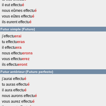
il eut effectu
é
nous eûmes effectu
é
vous eûtes effectu
é
ils eurent effectu
é
Futur simple (Futuro)
j'effectu
erai
tu effectu
eras
il effectu
era
nous effectu
erons
vous effectu
erez
ils effectu
eront
Futur antérieur (Futuro perfecto)
j'aurai effectu
é
tu auras effectu
é
il aura effectu
é
nous aurons effectu
é
vous aurez effectu
é