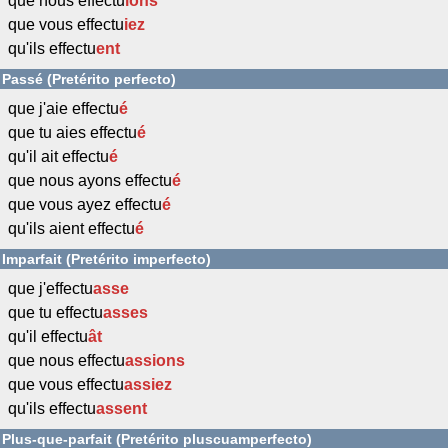
que nous effectu
ions
que vous effectu
iez
qu'ils effectu
ent
Passé (Pretérito perfecto)
que j'aie effectu
é
que tu aies effectu
é
qu'il ait effectu
é
que nous ayons effectu
é
que vous ayez effectu
é
qu'ils aient effectu
é
Imparfait (Pretérito imperfecto)
que j'effectu
asse
que tu effectu
asses
qu'il effectu
ât
que nous effectu
assions
que vous effectu
assiez
qu'ils effectu
assent
Plus-que-parfait (Pretérito pluscuamperfecto)