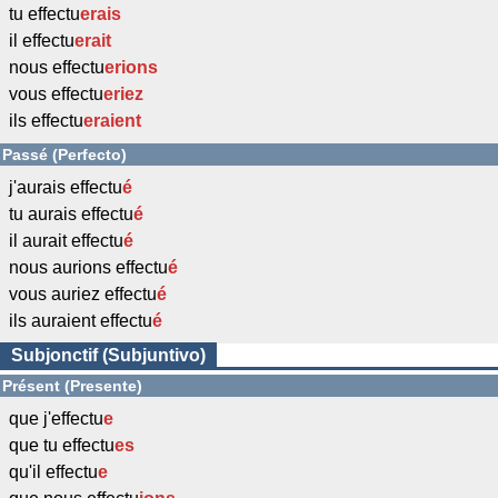
tu effectu
erais
il effectu
erait
nous effectu
erions
vous effectu
eriez
ils effectu
eraient
Passé (Perfecto)
j'aurais effectu
é
tu aurais effectu
é
il aurait effectu
é
nous aurions effectu
é
vous auriez effectu
é
ils auraient effectu
é
Subjonctif (Subjuntivo)
Présent (Presente)
que j'effectu
e
que tu effectu
es
qu'il effectu
e