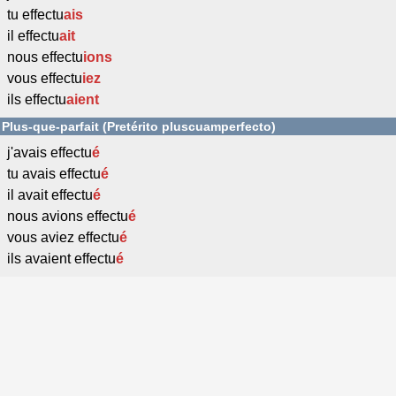
tu effectu
ais
il effectu
ait
nous effectu
ions
vous effectu
iez
ils effectu
aient
Plus-que-parfait (Pretérito pluscuamperfecto)
j'avais effectu
é
tu avais effectu
é
il avait effectu
é
nous avions effectu
é
vous aviez effectu
é
ils avaient effectu
é