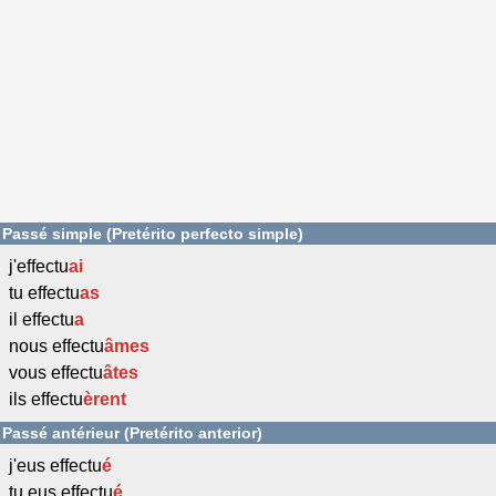
Passé simple (Pretérito perfecto simple)
j'effectu
ai
tu effectu
as
il effectu
a
nous effectu
âmes
vous effectu
âtes
ils effectu
èrent
Passé antérieur (Pretérito anterior)
j'eus effectu
é
tu eus effectu
é