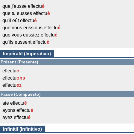
que j'eusse effectu
é
que tu eusses effectu
é
qu'il eût effectu
é
que nous eussions effectu
é
que vous eussiez effectu
é
qu'ils eussent effectu
é
Impératif (Imperativo)
Présent (Presente)
effectu
e
effectu
ons
effectu
ez
Passé (Compuesto)
aie effectu
é
ayons effectu
é
ayez effectu
é
Infinitif (Infinitivo)