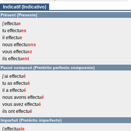
Indicatif (Indicativo)
Présent (Presente)
j'effectu
e
tu effectu
es
il effectu
e
nous effectu
ons
vous effectu
ez
ils effectu
ent
Passé composé (Pretérito perfecto compuesto)
j'ai effectu
é
tu as effectu
é
il a effectu
é
nous avons effectu
é
vous avez effectu
é
ils ont effectu
é
Imparfait (Pretérito imperfecto)
j'effectu
ais