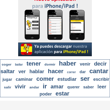
haber
tener
decir
venir
coger
dormir
bailar
cantar
hacer
saltar
ver
hablar
dar
correr
ser
comer
estudiar
caminar
escribir
jugar
ir
vivir
amar
leer
querer
saber
salir
andar
estar
poder