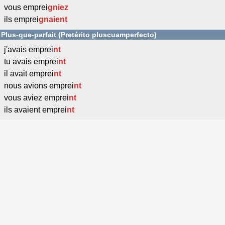
vous emprei
gniez
ils emprei
gnaient
Plus-que-parfait (Pretérito pluscuamperfecto)
j'avais emprei
nt
tu avais emprei
nt
il avait emprei
nt
nous avions emprei
nt
vous aviez emprei
nt
ils avaient emprei
nt