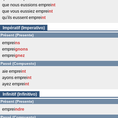
que nous eussions emprei
nt
que vous eussiez emprei
nt
qu'ils eussent emprei
nt
Impératif (Imperativo)
Présent (Presente)
emprei
ns
emprei
gnons
emprei
gnez
Passé (Compuesto)
aie emprei
nt
ayons emprei
nt
ayez emprei
nt
Infinitif (Infinitivo)
Présent (Presente)
emprei
ndre
Passé (Compuesto)