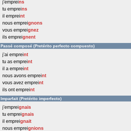
j'emprei
ns
tu emprei
ns
il emprei
nt
nous emprei
gnons
vous emprei
gnez
ils emprei
gnent
Passé composé (Pretérito perfecto compuesto)
j'ai emprei
nt
tu as emprei
nt
il a emprei
nt
nous avons emprei
nt
vous avez emprei
nt
ils ont emprei
nt
Imparfait (Pretérito imperfecto)
j'emprei
gnais
tu emprei
gnais
il emprei
gnait
nous emprei
gnions