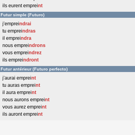
ils eurent emprei
nt
Futur simple (Futuro)
j'emprei
ndrai
tu emprei
ndras
il emprei
ndra
nous emprei
ndrons
vous emprei
ndrez
ils emprei
ndront
Futur antérieur (Futuro perfecto)
j'aurai emprei
nt
tu auras emprei
nt
il aura emprei
nt
nous aurons emprei
nt
vous aurez emprei
nt
ils auront emprei
nt