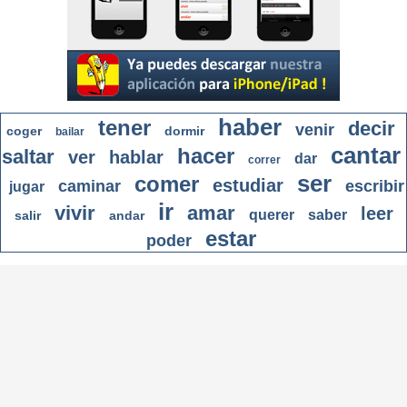
haber
tener
decir
venir
coger
dormir
bailar
cantar
hacer
saltar
ver
hablar
dar
correr
ser
comer
estudiar
caminar
escribir
jugar
ir
vivir
amar
leer
querer
saber
salir
andar
estar
poder