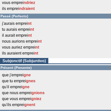
vous emprei
ndriez
ils emprei
ndraient
Passé (Perfecto)
j'aurais emprei
nt
tu aurais emprei
nt
il aurait emprei
nt
nous aurions emprei
nt
vous auriez emprei
nt
ils auraient emprei
nt
Subjonctif (Subjuntivo)
Présent (Presente)
que j'emprei
gne
que tu emprei
gnes
qu'il emprei
gne
que nous emprei
gnions
que vous emprei
gniez
qu'ils emprei
gnent