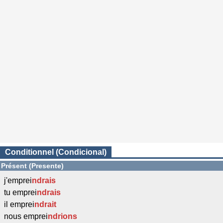
Conditionnel (Condicional)
Présent (Presente)
j'emprei
ndrais
tu emprei
ndrais
il emprei
ndrait
nous emprei
ndrions