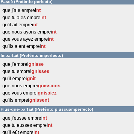
Passé (Pretérito perfecto)
que j'aie emprei
nt
que tu aies emprei
nt
qu'il ait emprei
nt
que nous ayons emprei
nt
que vous ayez emprei
nt
qu'ils aient emprei
nt
Imparfait (Pretérito imperfecto)
que j'emprei
gnisse
que tu emprei
gnisses
qu'il emprei
gnît
que nous emprei
gnissions
que vous emprei
gnissiez
qu'ils emprei
gnissent
Plus-que-parfait (Pretérito pluscuamperfecto)
que j'eusse emprei
nt
que tu eusses emprei
nt
qu'il eût emprei
nt