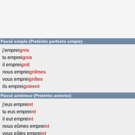
Passé simple (Pretérito perfecto simple)
j'emprei
gnis
tu emprei
gnis
il emprei
gnit
nous emprei
gnîmes
vous emprei
gnîtes
ils emprei
gnirent
Passé antérieur (Pretérito anterior)
j'eus emprei
nt
tu eus emprei
nt
il eut emprei
nt
nous eûmes emprei
nt
vous eûtes emprei
nt