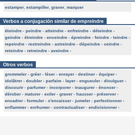
estamper
,
estampiller
,
graver
,
marquer
Verbos a conjugación similar de empreindre
éteindre
-
peindre
-
atteindre
-
enfreindre
-
déteindre
-
geindre
-
étreindre
-
enceindre
-
épreindre
-
feindre
-
teindre
-
repeindre
-
restreindre
-
astreindre
-
dépeindre
-
ceindre
-
reteindre
-
retreindre
-
aveindre
-
Otros verbos
grommeler
-
gréer
-
léser
-
enrayer
-
destiner
-
équiper
-
idolâtrer
-
doubler
-
parfaire
-
layer
-
engueuler
-
divulguer
-
discourir
-
parfumer
-
incorporer
-
inaugurer
-
énoncer
-
dérober
-
maturer
-
exiler
-
graver
-
hausser
-
préserver
-
encadrer
-
formuler
-
s'encaisser
-
jumeler
-
perfectionner
-
enflammer
-
enrhumer
-
contractualiser
-
endivisionner
-