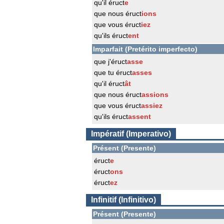
qu'il éruct
e
que nous éruct
ions
que vous éruct
iez
qu'ils éruct
ent
Imparfait (Pretérito imperfecto)
que j'éruct
asse
que tu éruct
asses
qu'il éruct
ât
que nous éruct
assions
que vous éruct
assiez
qu'ils éruct
assent
Impératif (Imperativo)
Présent (Presente)
éruct
e
éruct
ons
éruct
ez
Infinitif (Infinitivo)
Présent (Presente)