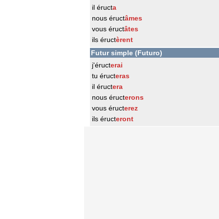
il éruct
a
nous éruct
âmes
vous éruct
âtes
ils éruct
èrent
Futur simple (Futuro)
j'éruct
erai
tu éruct
eras
il éruct
era
nous éruct
erons
vous éruct
erez
ils éruct
eront