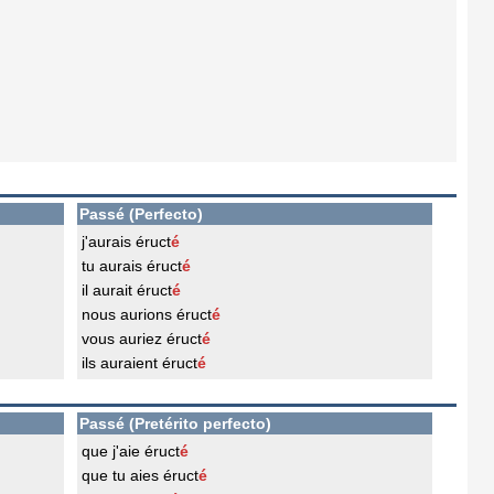
Passé (Perfecto)
j'aurais éruct
é
tu aurais éruct
é
il aurait éruct
é
nous aurions éruct
é
vous auriez éruct
é
ils auraient éruct
é
Passé (Pretérito perfecto)
que j'aie éruct
é
que tu aies éruct
é