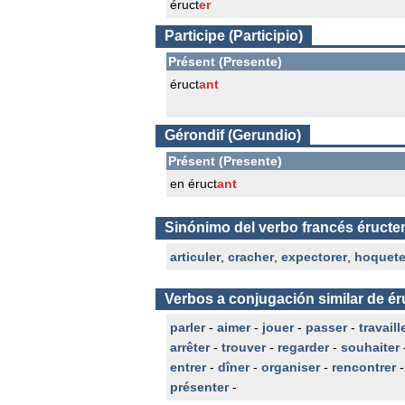
éruct
er
Participe (Participio)
Présent (Presente)
éruct
ant
Gérondif (Gerundio)
Présent (Presente)
en éruct
ant
Sinónimo del verbo francés éructe
articuler
,
cracher
,
expectorer
,
hoquete
Verbos a conjugación similar de ér
parler
-
aimer
-
jouer
-
passer
-
travaill
arrêter
-
trouver
-
regarder
-
souhaiter
entrer
-
dîner
-
organiser
-
rencontrer
présenter
-