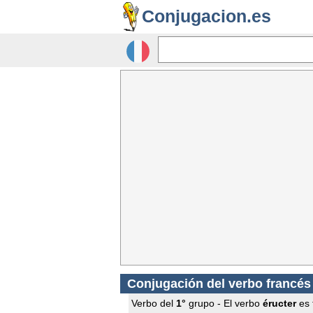
Conjugacion.es
Conjugación del verbo francé
Verbo del
1°
grupo - El verbo
éructer
es t