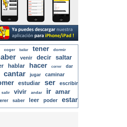
tener
coger
dormir
bailar
aber
decir
saltar
venir
hacer
er
hablar
dar
correr
cantar
caminar
jugar
ser
omer
estudiar
escribir
ir
vivir
amar
salir
andar
estar
leer
poder
erer
saber