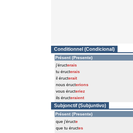
Conditionnel (Condicional)
Présent (Presente)
j'éruct
erais
tu éruct
erais
il éruct
erait
nous éruct
erions
vous éruct
eriez
ils éruct
eraient
Subjonctif (Subjuntivo)
Présent (Presente)
que j'éruct
e
que tu éruct
es