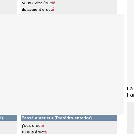
vous aviez éruct
é
ils avaient éruct
é
L
fra
e)
Passé antérieur (Pretérito anterior)
j'eus éruct
é
tu eus éruct
é