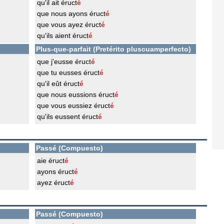
qu'il ait éruct
é
que nous ayons éruct
é
que vous ayez éruct
é
qu'ils aient éruct
é
Plus-que-parfait (Pretérito pluscuamperfecto)
que j'eusse éruct
é
que tu eusses éruct
é
qu'il eût éruct
é
que nous eussions éruct
é
que vous eussiez éruct
é
qu'ils eussent éruct
é
Passé (Compuesto)
aie éruct
é
ayons éruct
é
ayez éruct
é
Passé (Compuesto)