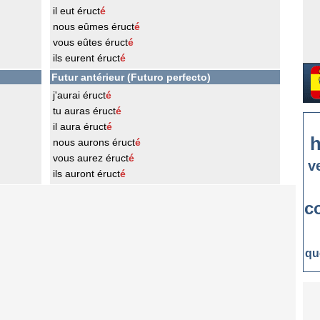
il eut éruct
é
nous eûmes éruct
é
vous eûtes éruct
é
ils eurent éruct
é
Futur antérieur (Futuro perfecto)
j'aurai éruct
é
tu auras éruct
é
il aura éruct
é
h
nous aurons éruct
é
vous aurez éruct
é
v
ils auront éruct
é
c
qu