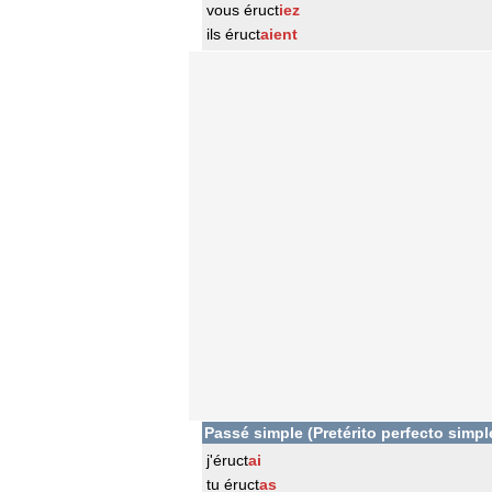
vous éruct
iez
ils éruct
aient
Passé simple (Pretérito perfecto simpl
j'éruct
ai
tu éruct
as