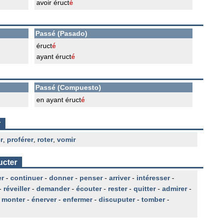
avoir éruct
é
Passé (Pasado)
éruct
é
ayant éruct
é
Passé (Compuesto)
en ayant éruct
é
r
r
,
proférer
,
roter
,
vomir
ucter
er
-
continuer
-
donner
-
penser
-
arriver
-
intéresser
-
-
réveiller
-
demander
-
écouter
-
rester
-
quitter
-
admirer
-
-
monter
-
énerver
-
enfermer
-
discuputer
-
tomber
-