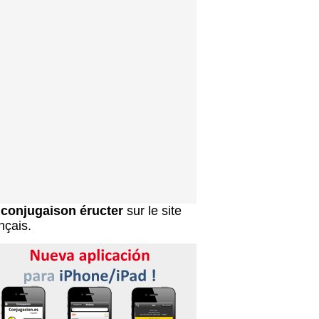
a
conjugaison éructer
sur le site
nçais.