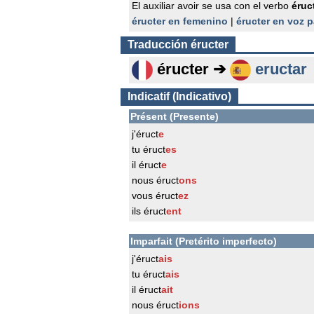
El auxiliar avoir se usa con el verbo
éruc
éructer en femenino
|
éructer en voz 
Traducción
éructer
éructer ➔
eructar
Indicatif (Indicativo)
Présent (Presente)
j'éruct
e
tu éruct
es
il éruct
e
nous éruct
ons
vous éruct
ez
ils éruct
ent
Imparfait (Pretérito imperfecto)
j'éruct
ais
tu éruct
ais
il éruct
ait
nous éruct
ions