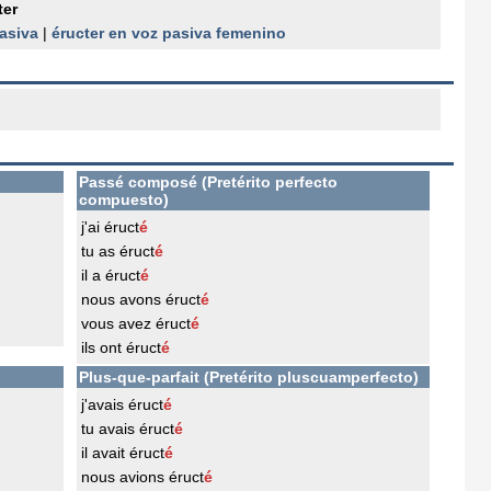
ter
pasiva
|
éructer en voz pasiva femenino
Passé composé (Pretérito perfecto
compuesto)
j'ai éruct
é
tu as éruct
é
il a éruct
é
nous avons éruct
é
vous avez éruct
é
ils ont éruct
é
Plus-que-parfait (Pretérito pluscuamperfecto)
j'avais éruct
é
tu avais éruct
é
il avait éruct
é
nous avions éruct
é