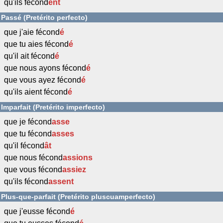
qu'ils fécond
ent
Passé (Pretérito perfecto)
que j'aie fécond
é
que tu aies fécond
é
qu'il ait fécond
é
que nous ayons fécond
é
que vous ayez fécond
é
qu'ils aient fécond
é
Imparfait (Pretérito imperfecto)
que je fécond
asse
que tu fécond
asses
qu'il fécond
ât
que nous fécond
assions
que vous fécond
assiez
qu'ils fécond
assent
Plus-que-parfait (Pretérito pluscuamperfecto)
que j'eusse fécond
é