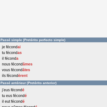
Passé simple (Pretérito perfecto simple)
je fécond
ai
tu fécond
as
il fécond
a
nous fécond
âmes
vous fécond
âtes
ils fécond
èrent
Passé antérieur (Pretérito anterior)
j'eus fécond
é
tu eus fécond
é
il eut fécond
é