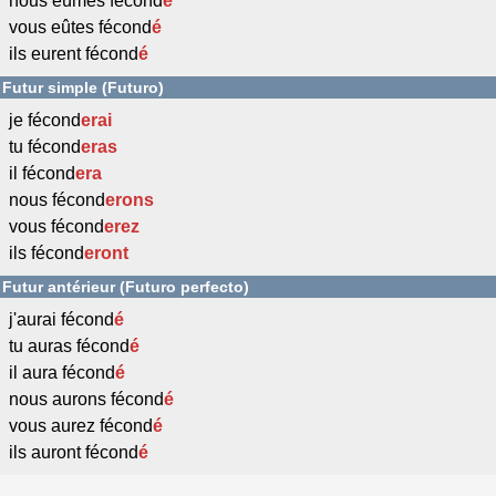
nous eûmes fécond
é
vous eûtes fécond
é
ils eurent fécond
é
Futur simple (Futuro)
je fécond
erai
tu fécond
eras
il fécond
era
nous fécond
erons
vous fécond
erez
ils fécond
eront
Futur antérieur (Futuro perfecto)
j'aurai fécond
é
tu auras fécond
é
il aura fécond
é
nous aurons fécond
é
vous aurez fécond
é
ils auront fécond
é