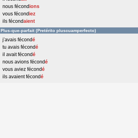
nous fécond
ions
vous fécond
iez
ils fécond
aient
Plus-que-parfait (Pretérito pluscuamperfecto)
j'avais fécond
é
tu avais fécond
é
il avait fécond
é
nous avions fécond
é
vous aviez fécond
é
ils avaient fécond
é