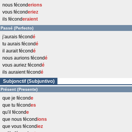
nous fécond
erions
vous fécond
eriez
ils fécond
eraient
Passé (Perfecto)
j'aurais fécond
é
tu aurais fécond
é
il aurait fécond
é
nous aurions fécond
é
vous auriez fécond
é
ils auraient fécond
é
Subjonctif (Subjuntivo)
Présent (Presente)
que je fécond
e
que tu fécond
es
qu'il fécond
e
que nous fécond
ions
que vous fécond
iez