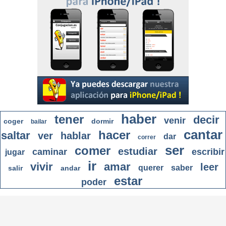
haber
tener
decir
venir
coger
dormir
bailar
cantar
hacer
saltar
ver
hablar
dar
correr
ser
comer
estudiar
caminar
escribir
jugar
ir
vivir
amar
leer
querer
saber
salir
andar
estar
poder