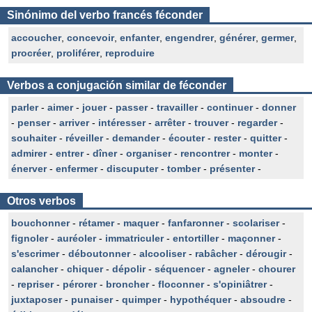
Sinónimo del verbo francés féconder
accoucher
,
concevoir
,
enfanter
,
engendrer
,
générer
,
germer
,
procréer
,
proliférer
,
reproduire
Verbos a conjugación similar de féconder
parler
-
aimer
-
jouer
-
passer
-
travailler
-
continuer
-
donner
-
penser
-
arriver
-
intéresser
-
arrêter
-
trouver
-
regarder
-
souhaiter
-
réveiller
-
demander
-
écouter
-
rester
-
quitter
-
admirer
-
entrer
-
dîner
-
organiser
-
rencontrer
-
monter
-
énerver
-
enfermer
-
discuputer
-
tomber
-
présenter
-
Otros verbos
bouchonner
-
rétamer
-
maquer
-
fanfaronner
-
scolariser
-
fignoler
-
auréoler
-
immatriculer
-
entortiller
-
maçonner
-
s'escrimer
-
déboutonner
-
alcooliser
-
rabâcher
-
dérougir
-
calancher
-
chiquer
-
dépolir
-
séquencer
-
agneler
-
chourer
-
repriser
-
pérorer
-
broncher
-
floconner
-
s'opiniâtrer
-
juxtaposer
-
punaiser
-
quimper
-
hypothéquer
-
absoudre
-