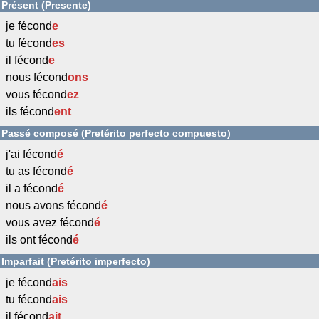
Présent (Presente)
je fécond
e
tu fécond
es
il fécond
e
nous fécond
ons
vous fécond
ez
ils fécond
ent
Passé composé (Pretérito perfecto compuesto)
j'ai fécond
é
tu as fécond
é
il a fécond
é
nous avons fécond
é
vous avez fécond
é
ils ont fécond
é
Imparfait (Pretérito imperfecto)
je fécond
ais
tu fécond
ais
il fécond
ait