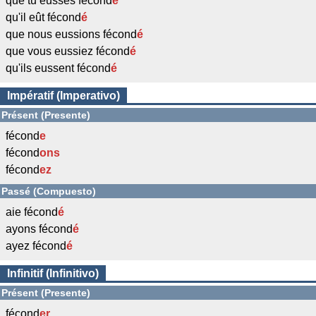
que tu eusses fécond
é
qu'il eût fécond
é
que nous eussions fécond
é
que vous eussiez fécond
é
qu'ils eussent fécond
é
Impératif (Imperativo)
Présent (Presente)
fécond
e
fécond
ons
fécond
ez
Passé (Compuesto)
aie fécond
é
ayons fécond
é
ayez fécond
é
Infinitif (Infinitivo)
Présent (Presente)
fécond
er