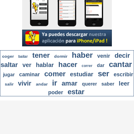
haber
tener
decir
venir
coger
dormir
bailar
cantar
hacer
saltar
ver
hablar
dar
correr
ser
comer
estudiar
caminar
escribir
jugar
ir
vivir
amar
leer
querer
saber
salir
andar
estar
poder