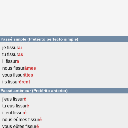
Passé simple (Pretérito perfecto simple)
je fissur
ai
tu fissur
as
il fissur
a
nous fissur
âmes
vous fissur
âtes
ils fissur
èrent
Passé antérieur (Pretérito anterior)
j'eus fissur
é
tu eus fissur
é
il eut fissur
é
nous eûmes fissur
é
vous eûtes fissur
é