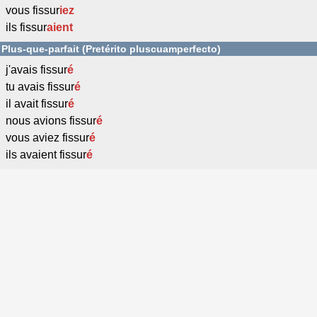
vous fissur
iez
ils fissur
aient
Plus-que-parfait (Pretérito pluscuamperfecto)
j'avais fissur
é
tu avais fissur
é
il avait fissur
é
nous avions fissur
é
vous aviez fissur
é
ils avaient fissur
é