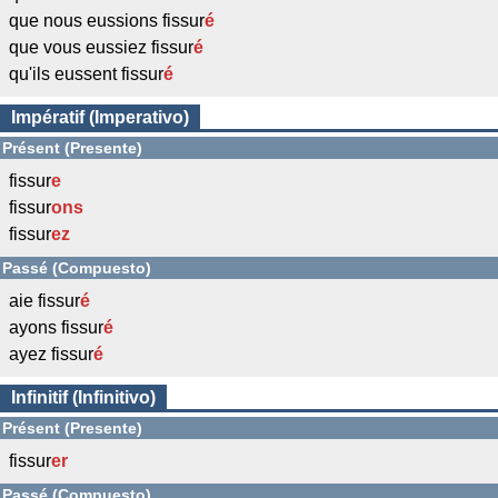
que nous eussions fissur
é
que vous eussiez fissur
é
qu'ils eussent fissur
é
Impératif (Imperativo)
Présent (Presente)
fissur
e
fissur
ons
fissur
ez
Passé (Compuesto)
aie fissur
é
ayons fissur
é
ayez fissur
é
Infinitif (Infinitivo)
Présent (Presente)
fissur
er
Passé (Compuesto)