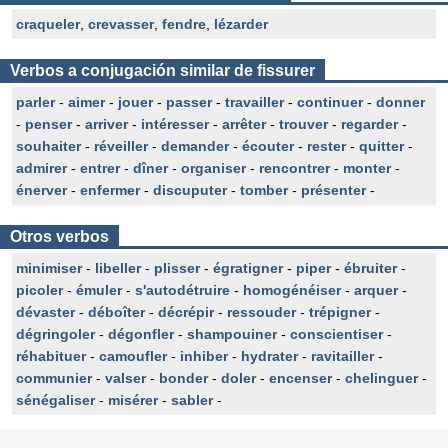
craqueler
,
crevasser
,
fendre
,
lézarder
Verbos a conjugación similar de fissurer
parler
-
aimer
-
jouer
-
passer
-
travailler
-
continuer
-
donner
-
penser
-
arriver
-
intéresser
-
arrêter
-
trouver
-
regarder
-
souhaiter
-
réveiller
-
demander
-
écouter
-
rester
-
quitter
-
admirer
-
entrer
-
dîner
-
organiser
-
rencontrer
-
monter
-
énerver
-
enfermer
-
discuputer
-
tomber
-
présenter
-
Otros verbos
minimiser
-
libeller
-
plisser
-
égratigner
-
piper
-
ébruiter
-
picoler
-
émuler
-
s'autodétruire
-
homogénéiser
-
arquer
-
dévaster
-
déboîter
-
décrépir
-
ressouder
-
trépigner
-
dégringoler
-
dégonfler
-
shampouiner
-
conscientiser
-
réhabituer
-
camoufler
-
inhiber
-
hydrater
-
ravitailler
-
communier
-
valser
-
bonder
-
doler
-
encenser
-
chelinguer
-
sénégaliser
-
misérer
-
sabler
-