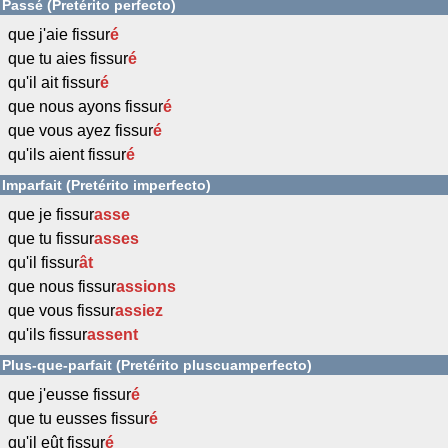
Passé (Pretérito perfecto)
que j'aie fissur
é
que tu aies fissur
é
qu'il ait fissur
é
que nous ayons fissur
é
que vous ayez fissur
é
qu'ils aient fissur
é
Imparfait (Pretérito imperfecto)
que je fissur
asse
que tu fissur
asses
qu'il fissur
ât
que nous fissur
assions
que vous fissur
assiez
qu'ils fissur
assent
Plus-que-parfait (Pretérito pluscuamperfecto)
que j'eusse fissur
é
que tu eusses fissur
é
qu'il eût fissur
é