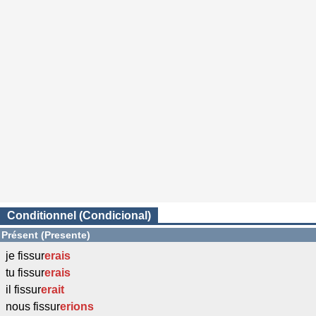
Conditionnel (Condicional)
Présent (Presente)
je fissur
erais
tu fissur
erais
il fissur
erait
nous fissur
erions