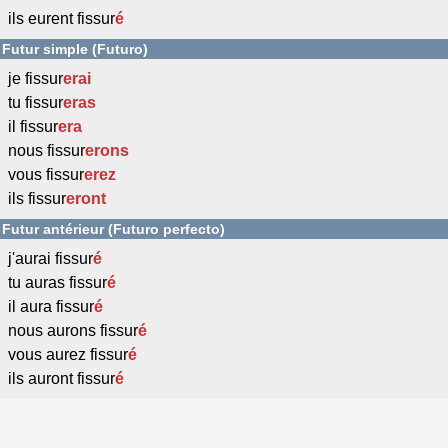
ils eurent fissur
é
Futur simple (Futuro)
je fissur
erai
tu fissur
eras
il fissur
era
nous fissur
erons
vous fissur
erez
ils fissur
eront
Futur antérieur (Futuro perfecto)
j'aurai fissur
é
tu auras fissur
é
il aura fissur
é
nous aurons fissur
é
vous aurez fissur
é
ils auront fissur
é