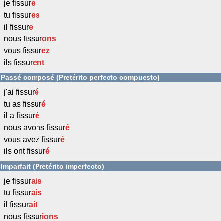
je fissur
e
tu fissur
es
il fissur
e
nous fissur
ons
vous fissur
ez
ils fissur
ent
Passé composé (Pretérito perfecto compuesto)
j'ai fissur
é
tu as fissur
é
il a fissur
é
nous avons fissur
é
vous avez fissur
é
ils ont fissur
é
Imparfait (Pretérito imperfecto)
je fissur
ais
tu fissur
ais
il fissur
ait
nous fissur
ions