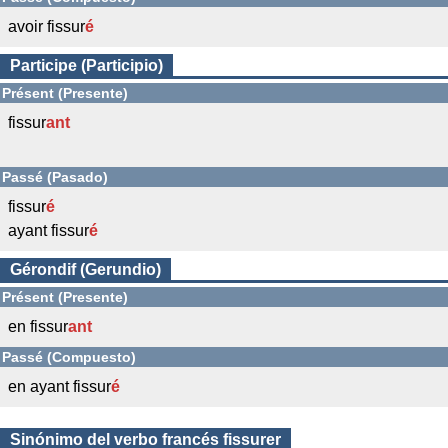
avoir fissur
é
Participe (Participio)
Présent (Presente)
fissur
ant
Passé (Pasado)
fissur
é
ayant fissur
é
Gérondif (Gerundio)
Présent (Presente)
en fissur
ant
Passé (Compuesto)
en ayant fissur
é
Sinónimo del verbo francés fissurer