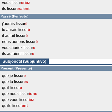
vous fissur
eriez
ils fissur
eraient
Passé (Perfecto)
j'aurais fissur
é
tu aurais fissur
é
il aurait fissur
é
nous aurions fissur
é
vous auriez fissur
é
ils auraient fissur
é
Subjonctif (Subjuntivo)
Présent (Presente)
que je fissur
e
que tu fissur
es
qu'il fissur
e
que nous fissur
ions
que vous fissur
iez
qu'ils fissur
ent