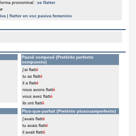
forma pronominal :
se flatter
er
iva
|
flatter en voz pasiva femenino
Passé composé (Pretérito perfecto
compuesto)
j'ai flatt
é
tu as flatt
é
il a flatt
é
nous avons flatt
é
vous avez flatt
é
ils ont flatt
é
Plus-que-parfait (Pretérito pluscuamperfecto)
j'avais flatt
é
tu avais flatt
é
il avait flatt
é