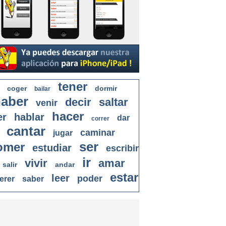
tener
coger
dormir
bailar
aber
decir
saltar
venir
hacer
er
hablar
dar
correr
cantar
caminar
jugar
ser
omer
estudiar
escribir
ir
vivir
amar
salir
andar
estar
leer
poder
erer
saber