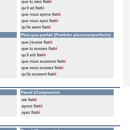
que tu aies flatt
é
qu'il ait flatt
é
que nous ayons flatt
é
que vous ayez flatt
é
qu'ils aient flatt
é
Plus-que-parfait (Pretérito pluscuamperfecto)
que j'eusse flatt
é
que tu eusses flatt
é
qu'il eût flatt
é
que nous eussions flatt
é
que vous eussiez flatt
é
qu'ils eussent flatt
é
Passé (Compuesto)
aie flatt
é
ayons flatt
é
ayez flatt
é