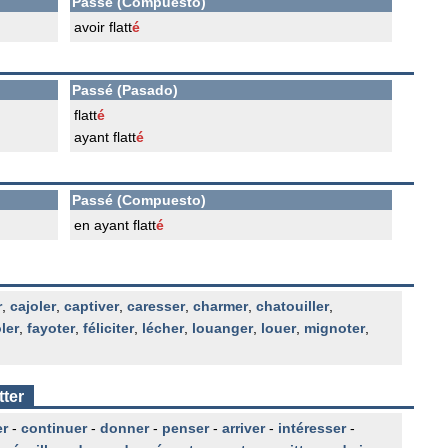
Passé (Compuesto)
avoir flatt
é
Passé (Pasado)
flatt
é
ayant flatt
é
Passé (Compuesto)
en ayant flatt
é
r
,
cajoler
,
captiver
,
caresser
,
charmer
,
chatouiller
,
ler
,
fayoter
,
féliciter
,
lécher
,
louanger
,
louer
,
mignoter
,
tter
er
-
continuer
-
donner
-
penser
-
arriver
-
intéresser
-