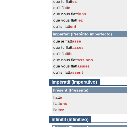
que tu flatt
es
qu'il flatt
e
que nous flatt
ions
que vous flatt
iez
qu'ils flatt
ent
Imparfait (Pretérito imperfecto)
que je flatt
asse
que tu flatt
asses
qu'il flatt
ât
que nous flatt
assions
que vous flatt
assiez
qu'ils flatt
assent
Impératif (Imperativo)
Présent (Presente)
flatt
e
flatt
ons
flatt
ez
Infinitif (Infinitivo)