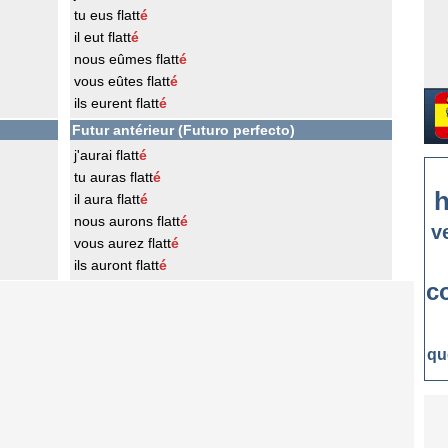
tu eus flatt
é
il eut flatt
é
nous eûmes flatt
é
vous eûtes flatt
é
ils eurent flatt
é
Futur antérieur (Futuro perfecto)
j'aurai flatt
é
tu auras flatt
é
h
il aura flatt
é
nous aurons flatt
é
v
vous aurez flatt
é
ils auront flatt
é
c
qu