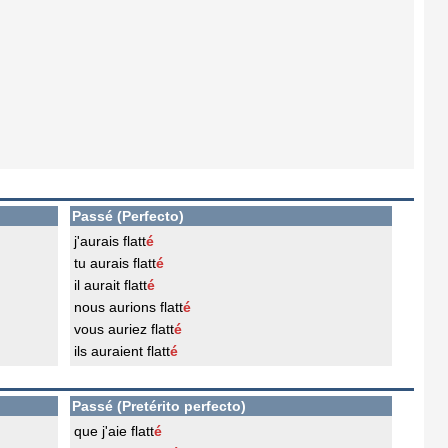
Passé (Perfecto)
j'aurais flatt
é
tu aurais flatt
é
il aurait flatt
é
nous aurions flatt
é
vous auriez flatt
é
ils auraient flatt
é
Passé (Pretérito perfecto)
que j'aie flatt
é