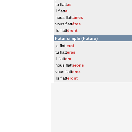
tu flatt
as
il flatt
a
nous flatt
âmes
vous flatt
âtes
ils flatt
èrent
Futur simple (Futuro)
je flatt
erai
tu flatt
eras
il flatt
era
nous flatt
erons
vous flatt
erez
ils flatt
eront