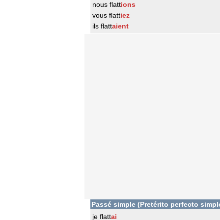
nous flatt
ions
vous flatt
iez
ils flatt
aient
Passé simple (Pretérito perfecto simpl
je flatt
ai