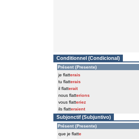
Conditionnel (Condicional)
Présent (Presente)
je flatt
erais
tu flatt
erais
il flatt
erait
nous flatt
erions
vous flatt
eriez
ils flatt
eraient
Subjonctif (Subjuntivo)
Présent (Presente)
que je flatt
e