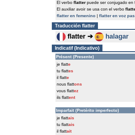
El verbo
flatter
puede ser conjugado en 
El auxiliar avoir se usa con el verbo
flatt
flatter en femenino
|
flatter en voz pas
Traducción
flatter
flatter ➔
halagar
Indicatif (Indicativo)
Présent (Presente)
je flatt
e
tu flatt
es
il flatt
e
nous flatt
ons
vous flatt
ez
ils flatt
ent
Imparfait (Pretérito imperfecto)
je flatt
ais
tu flatt
ais
il flatt
ait