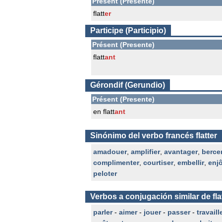
Présent (Presente)
flatt
er
Participe (Participio)
Présent (Presente)
flatt
ant
Gérondif (Gerundio)
Présent (Presente)
en flatt
ant
Sinónimo del verbo francés flatter
amadouer
,
amplifier
,
avantager
,
berce
complimenter
,
courtiser
,
embellir
,
enjô
peloter
Verbos a conjugación similar de fla
parler
-
aimer
-
jouer
-
passer
-
travaill