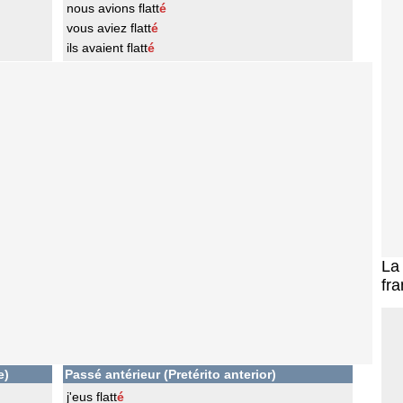
nous avions flatt
é
vous aviez flatt
é
ils avaient flatt
é
L
fra
e)
Passé antérieur (Pretérito anterior)
j'eus flatt
é