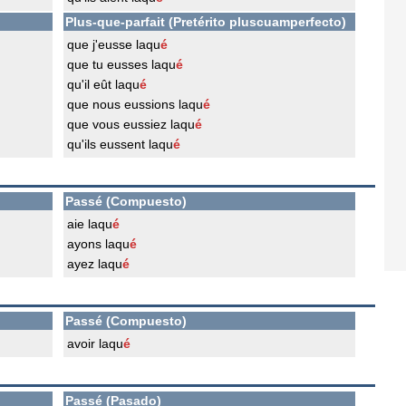
Plus-que-parfait (Pretérito pluscuamperfecto)
que j'eusse laqu
é
que tu eusses laqu
é
qu'il eût laqu
é
que nous eussions laqu
é
que vous eussiez laqu
é
qu'ils eussent laqu
é
Passé (Compuesto)
aie laqu
é
ayons laqu
é
ayez laqu
é
Passé (Compuesto)
avoir laqu
é
Passé (Pasado)