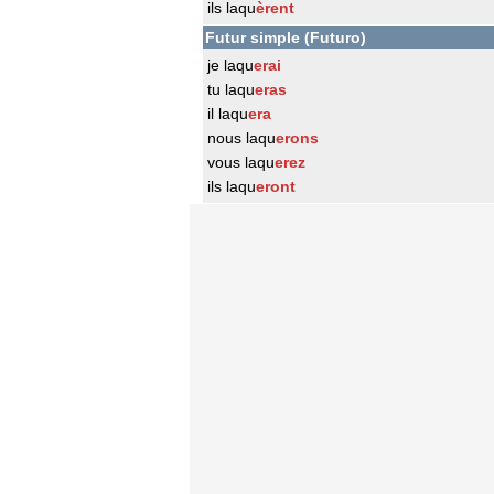
ils laqu
èrent
Futur simple (Futuro)
je laqu
erai
tu laqu
eras
il laqu
era
nous laqu
erons
vous laqu
erez
ils laqu
eront