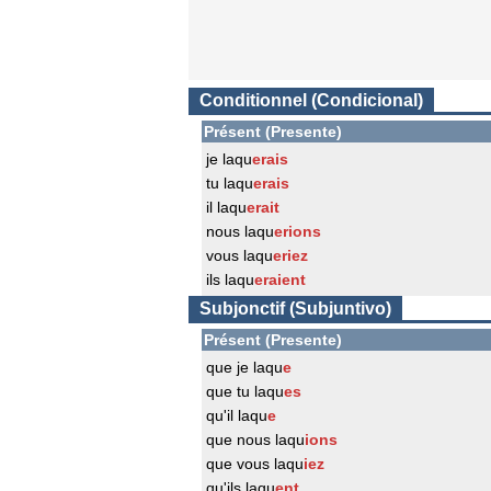
Conditionnel (Condicional)
Présent (Presente)
je laqu
erais
tu laqu
erais
il laqu
erait
nous laqu
erions
vous laqu
eriez
ils laqu
eraient
Subjonctif (Subjuntivo)
Présent (Presente)
que je laqu
e
que tu laqu
es
qu'il laqu
e
que nous laqu
ions
que vous laqu
iez
qu'ils laqu
ent