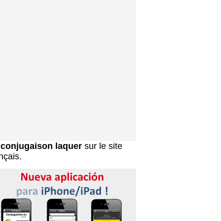
a
conjugaison laquer
sur le site
nçais.