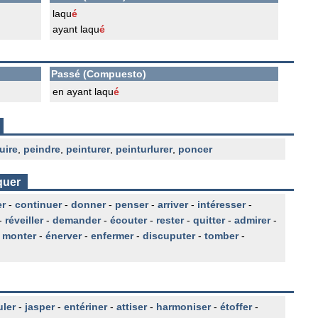
laqu
é
ayant laqu
é
Passé (Compuesto)
en ayant laqu
é
uire
,
peindre
,
peinturer
,
peinturlurer
,
poncer
quer
er
-
continuer
-
donner
-
penser
-
arriver
-
intéresser
-
-
réveiller
-
demander
-
écouter
-
rester
-
quitter
-
admirer
-
-
monter
-
énerver
-
enfermer
-
discuputer
-
tomber
-
uler
-
jasper
-
entériner
-
attiser
-
harmoniser
-
étoffer
-