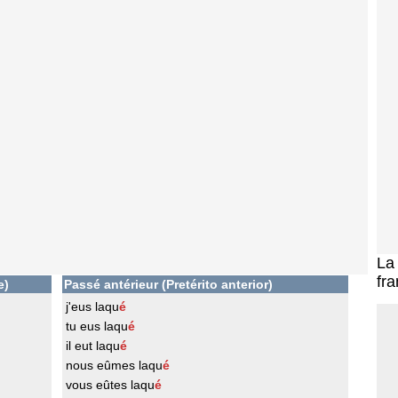
L
fra
e)
Passé antérieur (Pretérito anterior)
j'eus laqu
é
tu eus laqu
é
il eut laqu
é
nous eûmes laqu
é
vous eûtes laqu
é