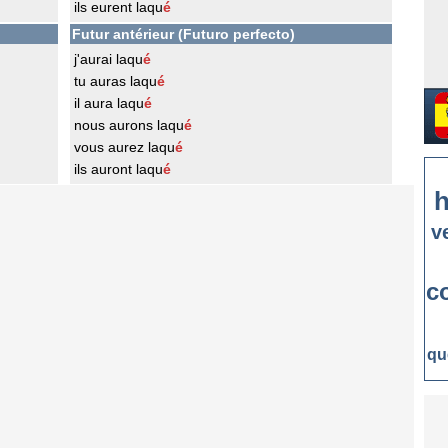
ils eurent laqu
é
Futur antérieur (Futuro perfecto)
j'aurai laqu
é
tu auras laqu
é
il aura laqu
é
nous aurons laqu
é
vous aurez laqu
é
ils auront laqu
é
h
v
c
qu