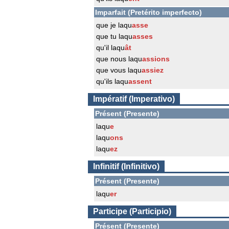
Imparfait (Pretérito imperfecto)
que je laqu
asse
que tu laqu
asses
qu'il laqu
ât
que nous laqu
assions
que vous laqu
assiez
qu'ils laqu
assent
Impératif (Imperativo)
Présent (Presente)
laqu
e
laqu
ons
laqu
ez
Infinitif (Infinitivo)
Présent (Presente)
laqu
er
Participe (Participio)
Présent (Presente)