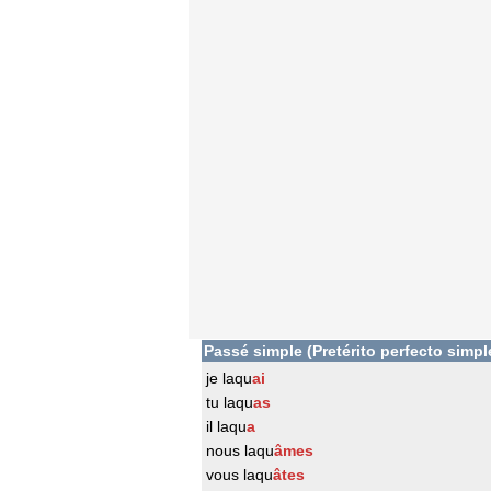
Passé simple (Pretérito perfecto simpl
je laqu
ai
tu laqu
as
il laqu
a
nous laqu
âmes
vous laqu
âtes