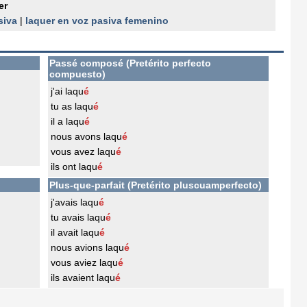
er
siva
|
laquer en voz pasiva femenino
Passé composé (Pretérito perfecto
compuesto)
j'ai laqu
é
tu as laqu
é
il a laqu
é
nous avons laqu
é
vous avez laqu
é
ils ont laqu
é
Plus-que-parfait (Pretérito pluscuamperfecto)
j'avais laqu
é
tu avais laqu
é
il avait laqu
é
nous avions laqu
é
vous aviez laqu
é
ils avaient laqu
é