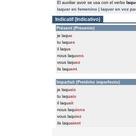
El auxiliar avoir se usa con el verbo
laqu
laquer en femenino
|
laquer en voz pa
Indicatif (Indicativo)
Présent (Presente)
je laqu
e
tu laqu
es
il laqu
e
nous laqu
ons
vous laqu
ez
ils laqu
ent
Imparfait (Pretérito imperfecto)
je laqu
ais
tu laqu
ais
il laqu
ait
nous laqu
ions
vous laqu
iez
ils laqu
aient