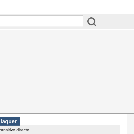
s
laquer
ransitivo directo