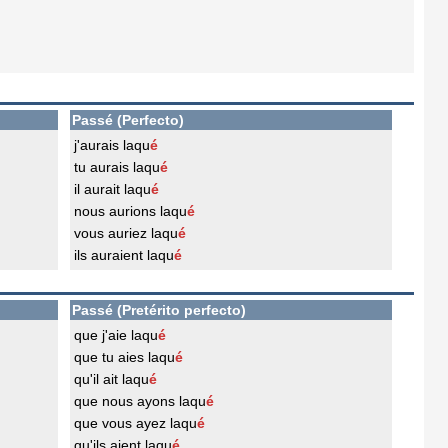
Passé (Perfecto)
j'aurais laqu
é
tu aurais laqu
é
il aurait laqu
é
nous aurions laqu
é
vous auriez laqu
é
ils auraient laqu
é
Passé (Pretérito perfecto)
que j'aie laqu
é
que tu aies laqu
é
qu'il ait laqu
é
que nous ayons laqu
é
que vous ayez laqu
é
qu'ils aient laqu
é