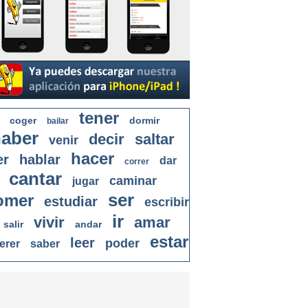
tener
coger
dormir
bailar
aber
decir
saltar
venir
hacer
er
hablar
dar
correr
cantar
caminar
jugar
ser
omer
estudiar
escribir
ir
vivir
amar
salir
andar
estar
leer
poder
erer
saber