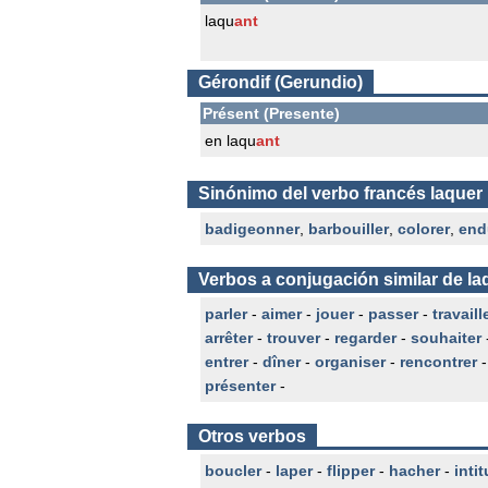
laqu
ant
Gérondif (Gerundio)
Présent (Presente)
en laqu
ant
Sinónimo del verbo francés laquer
badigeonner
,
barbouiller
,
colorer
,
end
Verbos a conjugación similar de la
parler
-
aimer
-
jouer
-
passer
-
travaill
arrêter
-
trouver
-
regarder
-
souhaiter
entrer
-
dîner
-
organiser
-
rencontrer
présenter
-
Otros verbos
boucler
-
laper
-
flipper
-
hacher
-
intit