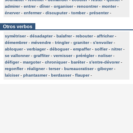
admirer
-
entrer
-
dîner
-
organiser
-
rencontrer
-
monter
-
énerver
-
enfermer
-
discuputer
-
tomber
-
présenter
-
Otros verbos
symétriser
-
désadapter
-
balafrer
-
rebouter
-
affricher
-
démembrer
-
mévendre
-
tringler
-
graniter
-
s'envoiler
-
abloquer
-
verbiager
-
déboguer
-
empaffer
-
solfier
-
nitrer
-
se vallonner
-
graffiter
-
vernisser
-
prérégler
-
noliser
-
défiger
-
margoter
-
chroniquer
-
baréter
-
s'entre-dévorer
-
regonfler
-
réaligner
-
terser
-
bureaucratiser
-
giboyer
-
laïciser
-
phantasmer
-
berdasser
-
flauper
-