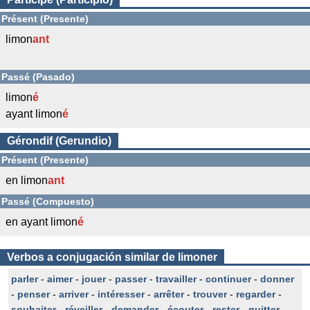
Présent (Presente)
limon
ant
Passé (Pasado)
limon
é
ayant limon
é
Gérondif (Gerundio)
Présent (Presente)
en limon
ant
Passé (Compuesto)
en ayant limon
é
Verbos a conjugación similar de limoner
parler
-
aimer
-
jouer
-
passer
-
travailler
-
continuer
-
donner
-
penser
-
arriver
-
intéresser
-
arrêter
-
trouver
-
regarder
-
souhaiter
-
réveiller
-
demander
-
écouter
-
rester
-
quitter
-