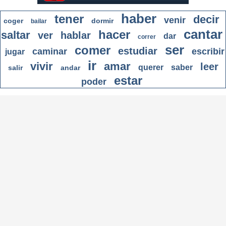
haber
tener
decir
venir
coger
dormir
bailar
cantar
hacer
saltar
ver
hablar
dar
correr
ser
comer
estudiar
caminar
escribir
jugar
ir
vivir
amar
leer
querer
saber
salir
andar
estar
poder