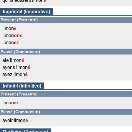
qu'ils eussent limon
é
Impératif (Imperativo)
Présent (Presente)
limon
e
limon
ons
limon
ez
Passé (Compuesto)
aie limon
é
ayons limon
é
ayez limon
é
Infinitif (Infinitivo)
Présent (Presente)
limon
er
Passé (Compuesto)
avoir limon
é
Participe (Participio)