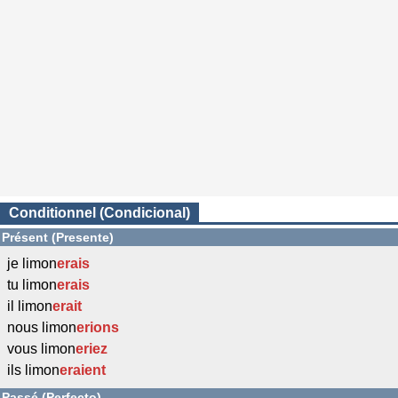
Conditionnel (Condicional)
Présent (Presente)
je limon
erais
tu limon
erais
il limon
erait
nous limon
erions
vous limon
eriez
ils limon
eraient
Passé (Perfecto)