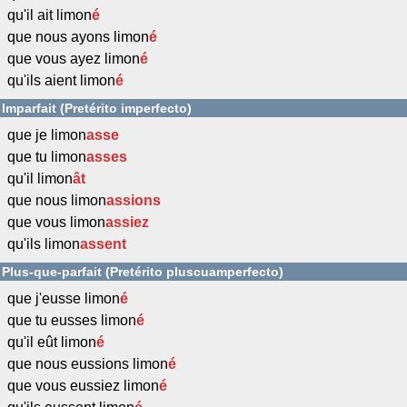
qu'il ait limon
é
que nous ayons limon
é
que vous ayez limon
é
qu'ils aient limon
é
Imparfait (Pretérito imperfecto)
que je limon
asse
que tu limon
asses
qu'il limon
ât
que nous limon
assions
que vous limon
assiez
qu'ils limon
assent
Plus-que-parfait (Pretérito pluscuamperfecto)
que j'eusse limon
é
que tu eusses limon
é
qu'il eût limon
é
que nous eussions limon
é
que vous eussiez limon
é