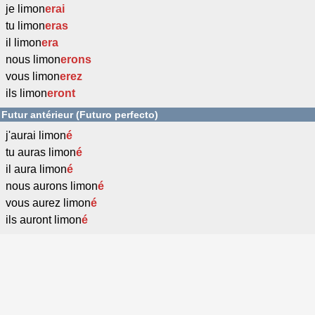
je limon
erai
tu limon
eras
il limon
era
nous limon
erons
vous limon
erez
ils limon
eront
Futur antérieur (Futuro perfecto)
j'aurai limon
é
tu auras limon
é
il aura limon
é
nous aurons limon
é
vous aurez limon
é
ils auront limon
é