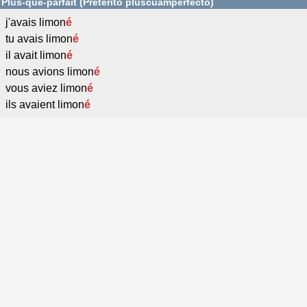
Plus-que-parfait (Pretérito pluscuamperfecto)
j'avais limon
é
tu avais limon
é
il avait limon
é
nous avions limon
é
vous aviez limon
é
ils avaient limon
é