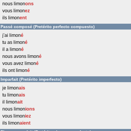
nous limon
ons
vous limon
ez
ils limon
ent
Passé composé (Pretérito perfecto compuesto)
j'ai limon
é
tu as limon
é
il a limon
é
nous avons limon
é
vous avez limon
é
ils ont limon
é
Imparfait (Pretérito imperfecto)
je limon
ais
tu limon
ais
il limon
ait
nous limon
ions
vous limon
iez
ils limon
aient