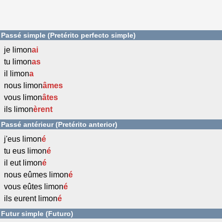
Passé simple (Pretérito perfecto simple)
je limon
ai
tu limon
as
il limon
a
nous limon
âmes
vous limon
âtes
ils limon
èrent
Passé antérieur (Pretérito anterior)
j'eus limon
é
tu eus limon
é
il eut limon
é
nous eûmes limon
é
vous eûtes limon
é
ils eurent limon
é
Futur simple (Futuro)