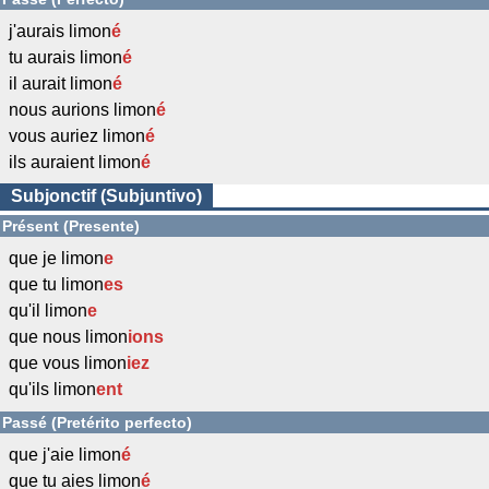
j'aurais limon
é
tu aurais limon
é
il aurait limon
é
nous aurions limon
é
vous auriez limon
é
ils auraient limon
é
Subjonctif (Subjuntivo)
Présent (Presente)
que je limon
e
que tu limon
es
qu'il limon
e
que nous limon
ions
que vous limon
iez
qu'ils limon
ent
Passé (Pretérito perfecto)
que j'aie limon
é
que tu aies limon
é