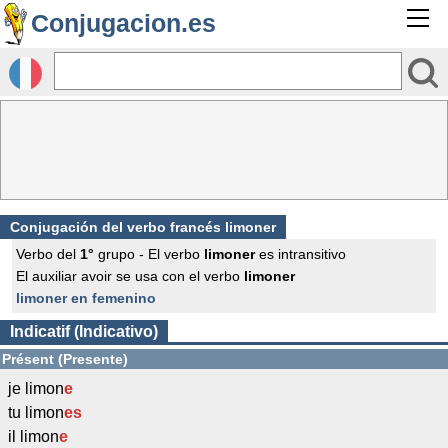
Conjugacion.es
Conjugación del verbo francés
limoner
Verbo del
1°
grupo - El verbo
limoner
es intransitivo
El auxiliar avoir se usa con el verbo
limoner
limoner en femenino
Indicatif (Indicativo)
Présent (Presente)
je limon
e
tu limon
es
il limon
e