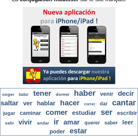
haber
tener
decir
venir
coger
dormir
bailar
cantar
hacer
saltar
ver
hablar
dar
correr
ser
comer
estudiar
caminar
escribir
jugar
ir
vivir
amar
leer
querer
saber
salir
andar
estar
poder