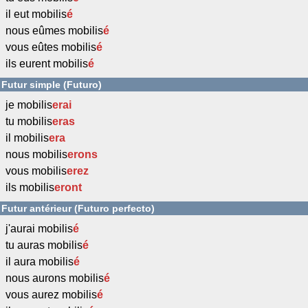
il eut mobilis
é
nous eûmes mobilis
é
vous eûtes mobilis
é
ils eurent mobilis
é
Futur simple (Futuro)
je mobilis
erai
tu mobilis
eras
il mobilis
era
nous mobilis
erons
vous mobilis
erez
ils mobilis
eront
Futur antérieur (Futuro perfecto)
j'aurai mobilis
é
tu auras mobilis
é
il aura mobilis
é
nous aurons mobilis
é
vous aurez mobilis
é