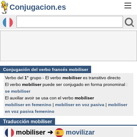
Conjugacion.es
Conjugación del verbo francés
mobiliser
Verbo del
1°
grupo - El verbo
mobiliser
es transitivo directo
El verbo
mobiliser
puede ser conjugado en forma pronominal :
se mobiliser
El auxiliar avoir se usa con el verbo
mobiliser
mobiliser en femenino
|
mobiliser en voz pasiva
|
mobiliser
en voz pasiva femenino
Traducción
mobiliser
mobiliser ➔
movilizar