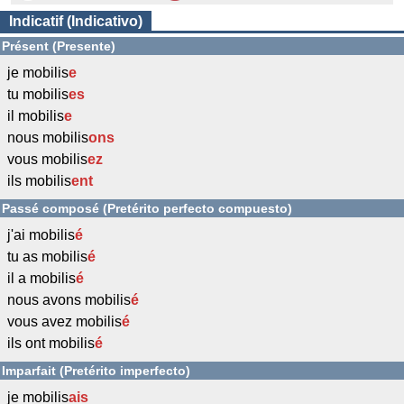
Indicatif (Indicativo)
Présent (Presente)
je mobilis
e
tu mobilis
es
il mobilis
e
nous mobilis
ons
vous mobilis
ez
ils mobilis
ent
Passé composé (Pretérito perfecto compuesto)
j'ai mobilis
é
tu as mobilis
é
il a mobilis
é
nous avons mobilis
é
vous avez mobilis
é
ils ont mobilis
é
Imparfait (Pretérito imperfecto)
je mobilis
ais