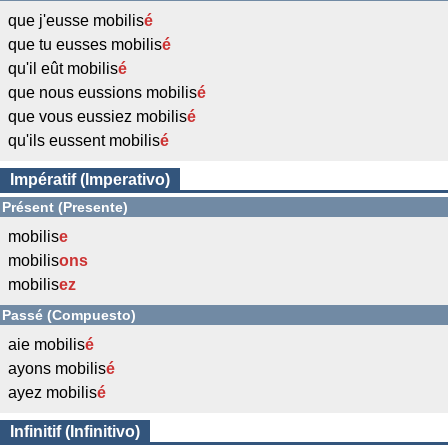
que j'eusse mobilis
é
que tu eusses mobilis
é
qu'il eût mobilis
é
que nous eussions mobilis
é
que vous eussiez mobilis
é
qu'ils eussent mobilis
é
Impératif (Imperativo)
Présent (Presente)
mobilis
e
mobilis
ons
mobilis
ez
Passé (Compuesto)
aie mobilis
é
ayons mobilis
é
ayez mobilis
é
Infinitif (Infinitivo)