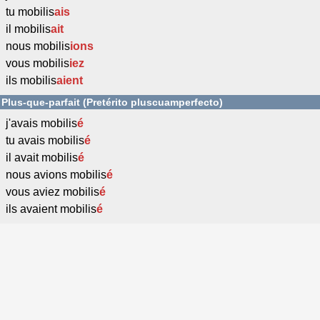
tu mobilis
ais
il mobilis
ait
nous mobilis
ions
vous mobilis
iez
ils mobilis
aient
Plus-que-parfait (Pretérito pluscuamperfecto)
j'avais mobilis
é
tu avais mobilis
é
il avait mobilis
é
nous avions mobilis
é
vous aviez mobilis
é
ils avaient mobilis
é