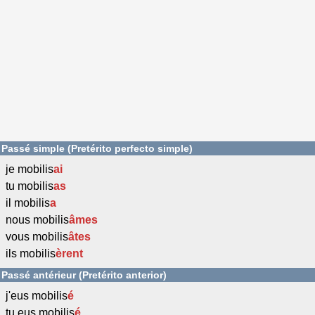
Passé simple (Pretérito perfecto simple)
je mobilis
ai
tu mobilis
as
il mobilis
a
nous mobilis
âmes
vous mobilis
âtes
ils mobilis
èrent
Passé antérieur (Pretérito anterior)
j'eus mobilis
é
tu eus mobilis
é