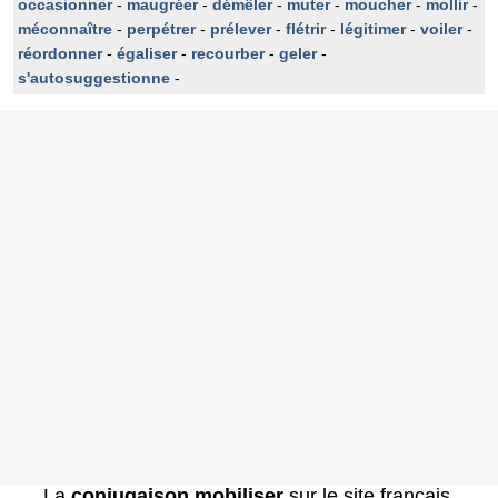
occasionner
-
maugréer
-
démêler
-
muter
-
moucher
-
mollir
-
méconnaître
-
perpétrer
-
prélever
-
flétrir
-
légitimer
-
voiler
-
réordonner
-
égaliser
-
recourber
-
geler
-
s'autosuggestionne
-
La
conjugaison mobiliser
sur le site français.