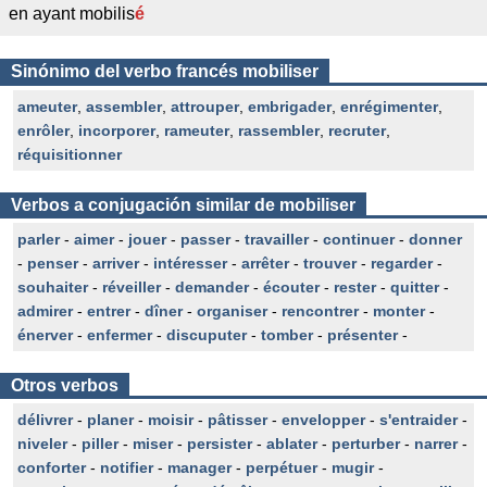
en ayant mobilis
é
Sinónimo del verbo francés mobiliser
ameuter
,
assembler
,
attrouper
,
embrigader
,
enrégimenter
,
enrôler
,
incorporer
,
rameuter
,
rassembler
,
recruter
,
réquisitionner
Verbos a conjugación similar de mobiliser
parler
-
aimer
-
jouer
-
passer
-
travailler
-
continuer
-
donner
-
penser
-
arriver
-
intéresser
-
arrêter
-
trouver
-
regarder
-
souhaiter
-
réveiller
-
demander
-
écouter
-
rester
-
quitter
-
admirer
-
entrer
-
dîner
-
organiser
-
rencontrer
-
monter
-
énerver
-
enfermer
-
discuputer
-
tomber
-
présenter
-
Otros verbos
délivrer
-
planer
-
moisir
-
pâtisser
-
envelopper
-
s'entraider
-
niveler
-
piller
-
miser
-
persister
-
ablater
-
perturber
-
narrer
-
conforter
-
notifier
-
manager
-
perpétuer
-
mugir
-