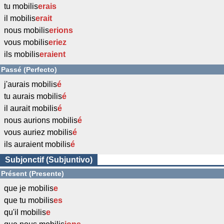
tu mobilis
erais
il mobilis
erait
nous mobilis
erions
vous mobilis
eriez
ils mobilis
eraient
Passé (Perfecto)
j'aurais mobilis
é
tu aurais mobilis
é
il aurait mobilis
é
nous aurions mobilis
é
vous auriez mobilis
é
ils auraient mobilis
é
Subjonctif (Subjuntivo)
Présent (Presente)
que je mobilis
e
que tu mobilis
es
qu'il mobilis
e