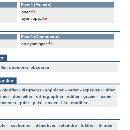
Passé (Pasado)
opacifi
é
ayant opacifi
é
Passé (Compuesto)
en ayant opacifi
é
er
ller
,
obombrer
,
obscurcir
acifier
-
glorifier
-
disgracier
-
apprécier
-
parier
-
expédier
-
initier
énier
-
domicilier
-
orthographier
-
édifier
-
gracier
-
expier
-
emercier
-
prier
-
plier
-
envier
-
lier
-
modifier
-
cter
-
sectionner
-
démotiver
-
reteindre
-
folâtrer
-
blinder
-