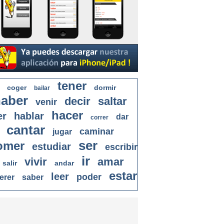
tener
coger
dormir
bailar
aber
decir
saltar
venir
hacer
er
hablar
dar
correr
cantar
caminar
jugar
ser
omer
estudiar
escribir
ir
vivir
amar
salir
andar
estar
leer
poder
erer
saber