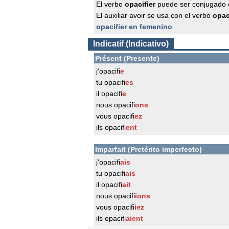
El verbo
opacifier
puede ser conjugado 
El auxiliar avoir se usa con el verbo
opac
opacifier en femenino
Indicatif (Indicativo)
Présent (Presente)
j'opacifi
e
tu opacifi
es
il opacifi
e
nous opacifi
ons
vous opacifi
ez
ils opacifi
ent
Imparfait (Pretérito imperfecto)
j'opacifi
ais
tu opacifi
ais
il opacifi
ait
nous opacifi
ions
vous opacifi
iez
ils opacifi
aient