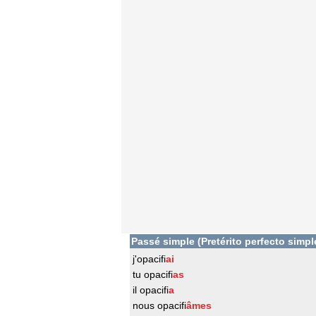
Passé simple (Pretérito perfecto simpl
j'opacifi
ai
tu opacifi
as
il opacifi
a
nous opacifi
âmes