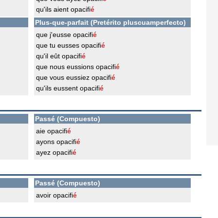
qu'ils aient opacifi
é
Plus-que-parfait (Pretérito pluscuamperfecto)
que j'eusse opacifi
é
que tu eusses opacifi
é
qu'il eût opacifi
é
que nous eussions opacifi
é
que vous eussiez opacifi
é
qu'ils eussent opacifi
é
Passé (Compuesto)
aie opacifi
é
ayons opacifi
é
ayez opacifi
é
Passé (Compuesto)
avoir opacifi
é