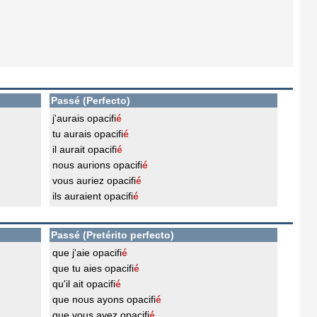
Passé (Perfecto)
j'aurais opacifi
é
tu aurais opacifi
é
il aurait opacifi
é
nous aurions opacifi
é
vous auriez opacifi
é
ils auraient opacifi
é
Passé (Pretérito perfecto)
que j'aie opacifi
é
que tu aies opacifi
é
qu'il ait opacifi
é
que nous ayons opacifi
é
que vous ayez opacifi
é