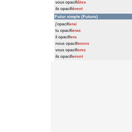
vous opacifi
âtes
ils opacifi
èrent
Futur simple (Futuro)
j'opacifi
erai
tu opacifi
eras
il opacifi
era
nous opacifi
erons
vous opacifi
erez
ils opacifi
eront