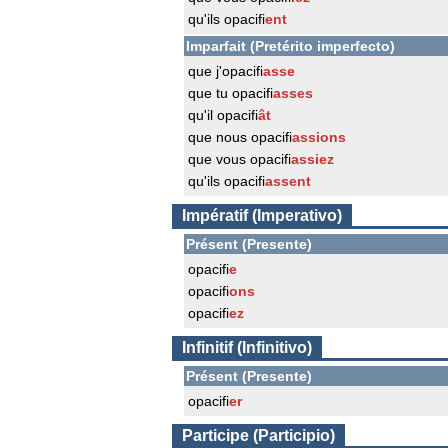
qu'ils opacifi
ent
Imparfait (Pretérito imperfecto)
que j'opacifi
asse
que tu opacifi
asses
qu'il opacifi
ât
que nous opacifi
assions
que vous opacifi
assiez
qu'ils opacifi
assent
Impératif (Imperativo)
Présent (Presente)
opacifi
e
opacifi
ons
opacifi
ez
Infinitif (Infinitivo)
Présent (Presente)
opacifi
er
Participe (Participio)