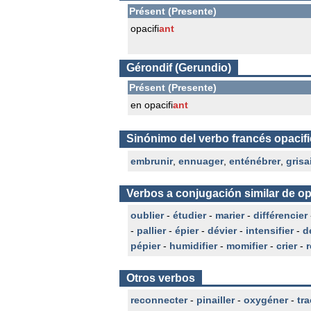
Présent (Presente)
opacifi
ant
Gérondif (Gerundio)
Présent (Presente)
en opacifi
ant
Sinónimo del verbo francés opacifi
embrunir
,
ennuager
,
enténébrer
,
grisai
Verbos a conjugación similar de op
oublier
-
étudier
-
marier
-
différencier
-
pallier
-
épier
-
dévier
-
intensifier
-
d
pépier
-
humidifier
-
momifier
-
crier
-
r
Otros verbos
reconnecter
-
pinailler
-
oxygéner
-
tra