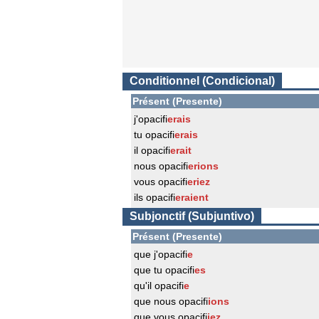
Conditionnel (Condicional)
Présent (Presente)
j'opacifi
erais
tu opacifi
erais
il opacifi
erait
nous opacifi
erions
vous opacifi
eriez
ils opacifi
eraient
Subjonctif (Subjuntivo)
Présent (Presente)
que j'opacifi
e
que tu opacifi
es
qu'il opacifi
e
que nous opacifi
ions
que vous opacifi
iez