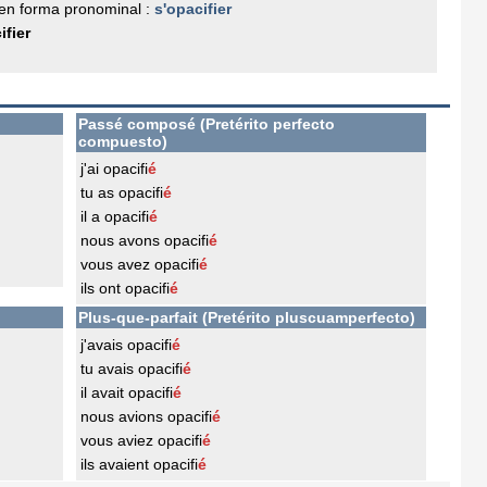
en forma pronominal :
s'opacifier
ifier
Passé composé (Pretérito perfecto
compuesto)
j'ai opacifi
é
tu as opacifi
é
il a opacifi
é
nous avons opacifi
é
vous avez opacifi
é
ils ont opacifi
é
Plus-que-parfait (Pretérito pluscuamperfecto)
j'avais opacifi
é
tu avais opacifi
é
il avait opacifi
é
nous avions opacifi
é
vous aviez opacifi
é
ils avaient opacifi
é