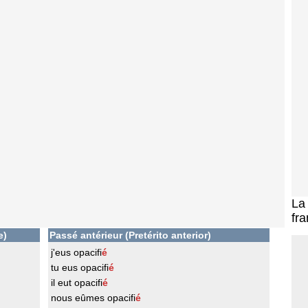
L
fra
e)
Passé antérieur (Pretérito anterior)
j'eus opacifi
é
tu eus opacifi
é
il eut opacifi
é
nous eûmes opacifi
é