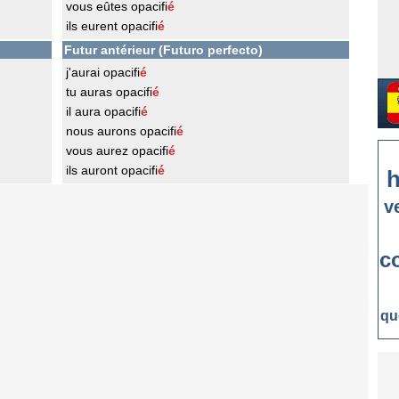
vous eûtes opacifi
é
ils eurent opacifi
é
Futur antérieur (Futuro perfecto)
j'aurai opacifi
é
tu auras opacifi
é
il aura opacifi
é
nous aurons opacifi
é
vous aurez opacifi
é
ils auront opacifi
é
h
v
c
qu