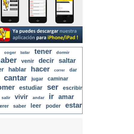
tener
coger
dormir
bailar
aber
decir
saltar
venir
hacer
er
hablar
dar
correr
cantar
caminar
jugar
ser
omer
estudiar
escribir
ir
vivir
amar
salir
andar
estar
leer
poder
erer
saber