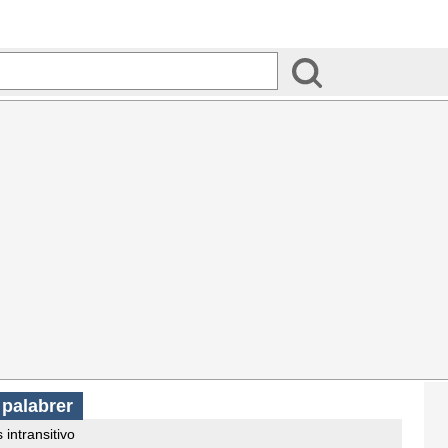
s
palabrer
 intransitivo