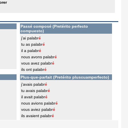
brer
Passé composé (Pretérito perfecto
compuesto)
j'ai palabr
é
tu as palabr
é
il a palabr
é
nous avons palabr
é
vous avez palabr
é
ils ont palabr
é
Plus-que-parfait (Pretérito pluscuamperfecto)
j'avais palabr
é
tu avais palabr
é
il avait palabr
é
nous avions palabr
é
vous aviez palabr
é
ils avaient palabr
é