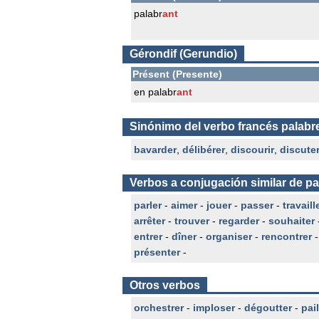
palabr
ant
Gérondif (Gerundio)
Présent (Presente)
en palabr
ant
Sinónimo del verbo francés palabr
bavarder
,
délibérer
,
discourir
,
discute
Verbos a conjugación similar de pa
parler
-
aimer
-
jouer
-
passer
-
travaill
arrêter
-
trouver
-
regarder
-
souhaiter
entrer
-
dîner
-
organiser
-
rencontrer
présenter
-
Otros verbos
orchestrer
-
imploser
-
dégoutter
-
pail