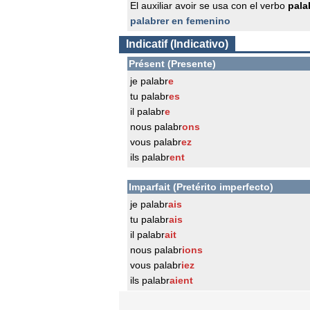
El auxiliar avoir se usa con el verbo
pala
palabrer en femenino
Indicatif (Indicativo)
Présent (Presente)
je palabr
e
tu palabr
es
il palabr
e
nous palabr
ons
vous palabr
ez
ils palabr
ent
Imparfait (Pretérito imperfecto)
je palabr
ais
tu palabr
ais
il palabr
ait
nous palabr
ions
vous palabr
iez
ils palabr
aient