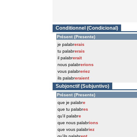
Conditionnel (Condicional)
Présent (Presente)
je palabr
erais
tu palabr
erais
il palabr
erait
nous palabr
erions
vous palabr
eriez
ils palabr
eraient
Subjonctif (Subjuntivo)
Présent (Presente)
que je palabr
e
que tu palabr
es
qu'il palabr
e
que nous palabr
ions
que vous palabr
iez
qu'ils palabr
ent