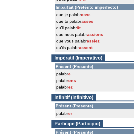
Imparfait (Pretérito imperfecto)
que je palabr
asse
que tu palabr
asses
qu'il palabr
ât
que nous palabr
assions
que vous palabr
assiez
qu'ils palabr
assent
Impératif (Imperativo)
Présent (Presente)
palabr
e
palabr
ons
palabr
ez
Infinitif (Infinitivo)
Présent (Presente)
palabr
er
Participe (Participio)
Présent (Presente)