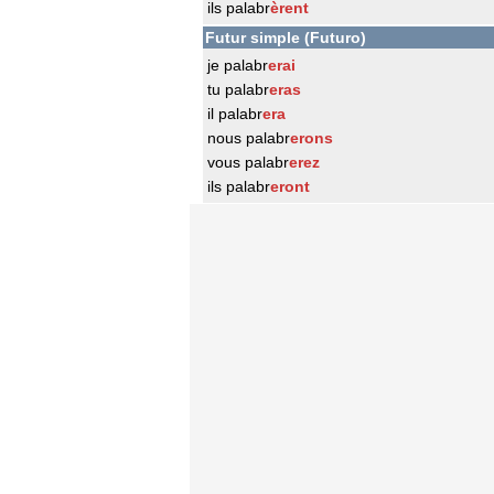
ils palabr
èrent
Futur simple (Futuro)
je palabr
erai
tu palabr
eras
il palabr
era
nous palabr
erons
vous palabr
erez
ils palabr
eront