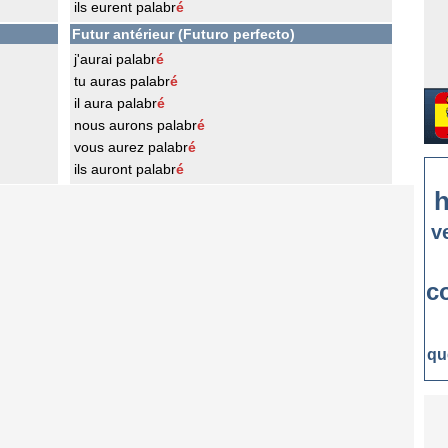
ils eurent palabr
é
Futur antérieur (Futuro perfecto)
j'aurai palabr
é
tu auras palabr
é
il aura palabr
é
nous aurons palabr
é
vous aurez palabr
é
ils auront palabr
é
h
v
c
qu