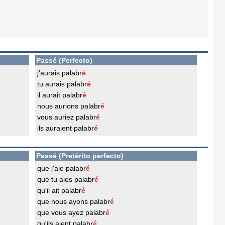
Passé (Perfecto)
j'aurais palabr
é
tu aurais palabr
é
il aurait palabr
é
nous aurions palabr
é
vous auriez palabr
é
ils auraient palabr
é
Passé (Pretérito perfecto)
que j'aie palabr
é
que tu aies palabr
é
qu'il ait palabr
é
que nous ayons palabr
é
que vous ayez palabr
é
qu'ils aient palabr
é