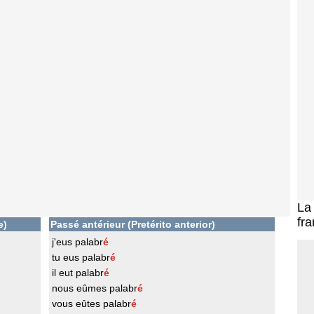
L
fra
e)
Passé antérieur (Pretérito anterior)
j'eus palabr
é
tu eus palabr
é
il eut palabr
é
nous eûmes palabr
é
vous eûtes palabr
é