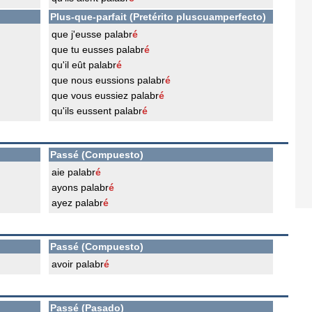
Plus-que-parfait (Pretérito pluscuamperfecto)
que j'eusse palabr
é
que tu eusses palabr
é
qu'il eût palabr
é
que nous eussions palabr
é
que vous eussiez palabr
é
qu'ils eussent palabr
é
Passé (Compuesto)
aie palabr
é
ayons palabr
é
ayez palabr
é
Passé (Compuesto)
avoir palabr
é
Passé (Pasado)