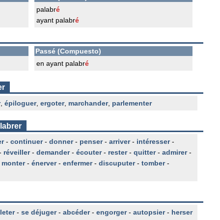
palabr
é
ayant palabr
é
Passé (Compuesto)
en ayant palabr
é
er
r
,
épiloguer
,
ergoter
,
marchander
,
parlementer
labrer
er
-
continuer
-
donner
-
penser
-
arriver
-
intéresser
-
-
réveiller
-
demander
-
écouter
-
rester
-
quitter
-
admirer
-
-
monter
-
énerver
-
enfermer
-
discuputer
-
tomber
-
leter
-
se déjuger
-
abcéder
-
engorger
-
autopsier
-
herser