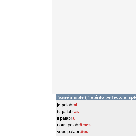
Passé simple (Pretérito perfecto simpl
je palabr
ai
tu palabr
as
il palabr
a
nous palabr
âmes
vous palabr
âtes