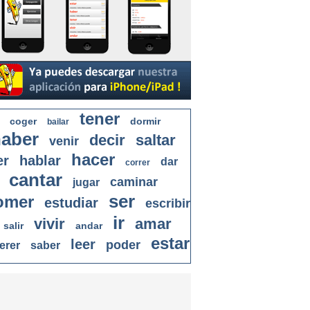
tener
coger
dormir
bailar
aber
decir
saltar
venir
hacer
er
hablar
dar
correr
cantar
caminar
jugar
ser
omer
estudiar
escribir
ir
vivir
amar
salir
andar
estar
leer
poder
erer
saber