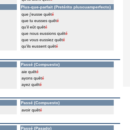
Plus-que-parfait (Pretérito pluscuamperfecto)
que j'eusse quêt
é
que tu eusses quêt
é
qu'il eût quêt
é
que nous eussions quêt
é
que vous eussiez quêt
é
qu'ils eussent quêt
é
Passé (Compuesto)
aie quêt
é
ayons quêt
é
ayez quêt
é
Passé (Compuesto)
avoir quêt
é
Passé (Pasado)