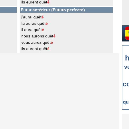
ils eurent quêt
é
Futur antérieur (Futuro perfecto)
j'aurai quêt
é
tu auras quêt
é
il aura quêt
é
nous aurons quêt
é
vous aurez quêt
é
ils auront quêt
é
h
v
c
qu