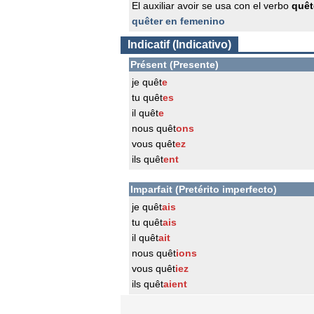
El auxiliar avoir se usa con el verbo
quêt
quêter en femenino
Indicatif (Indicativo)
Présent (Presente)
je quêt
e
tu quêt
es
il quêt
e
nous quêt
ons
vous quêt
ez
ils quêt
ent
Imparfait (Pretérito imperfecto)
je quêt
ais
tu quêt
ais
il quêt
ait
nous quêt
ions
vous quêt
iez
ils quêt
aient