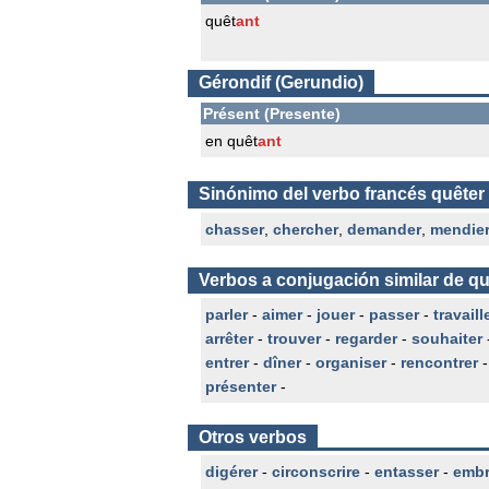
quêt
ant
Gérondif (Gerundio)
Présent (Presente)
en quêt
ant
Sinónimo del verbo francés quêter
chasser
,
chercher
,
demander
,
mendie
Verbos a conjugación similar de qu
parler
-
aimer
-
jouer
-
passer
-
travaill
arrêter
-
trouver
-
regarder
-
souhaiter
entrer
-
dîner
-
organiser
-
rencontrer
présenter
-
Otros verbos
digérer
-
circonscrire
-
entasser
-
embr