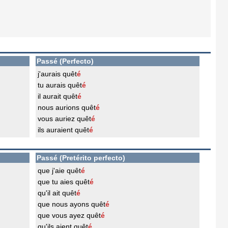
Passé (Perfecto)
j'aurais quêt
é
tu aurais quêt
é
il aurait quêt
é
nous aurions quêt
é
vous auriez quêt
é
ils auraient quêt
é
Passé (Pretérito perfecto)
que j'aie quêt
é
que tu aies quêt
é
qu'il ait quêt
é
que nous ayons quêt
é
que vous ayez quêt
é
qu'ils aient quêt
é