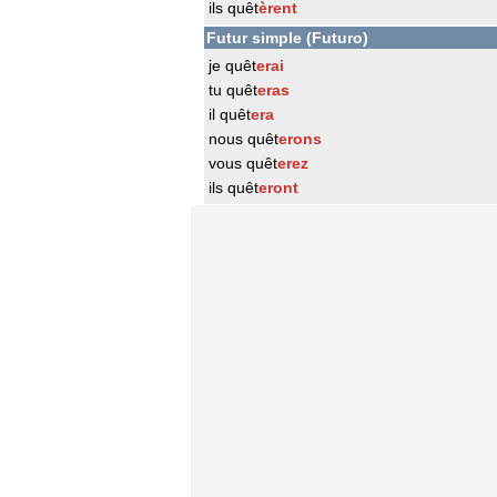
ils quêt
èrent
Futur simple (Futuro)
je quêt
erai
tu quêt
eras
il quêt
era
nous quêt
erons
vous quêt
erez
ils quêt
eront