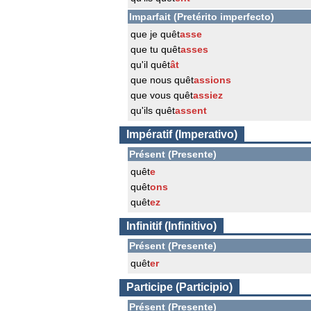
Imparfait (Pretérito imperfecto)
que je quêt
asse
que tu quêt
asses
qu'il quêt
ât
que nous quêt
assions
que vous quêt
assiez
qu'ils quêt
assent
Impératif (Imperativo)
Présent (Presente)
quêt
e
quêt
ons
quêt
ez
Infinitif (Infinitivo)
Présent (Presente)
quêt
er
Participe (Participio)
Présent (Presente)