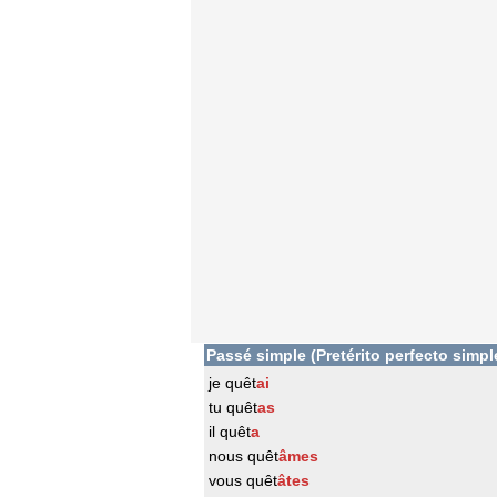
Passé simple (Pretérito perfecto simpl
je quêt
ai
tu quêt
as
il quêt
a
nous quêt
âmes
vous quêt
âtes