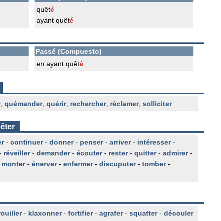
quêt
é
ayant quêt
é
Passé (Compuesto)
en ayant quêt
é
r
,
quémander
,
quérir
,
rechercher
,
réclamer
,
solliciter
êter
er
-
continuer
-
donner
-
penser
-
arriver
-
intéresser
-
-
réveiller
-
demander
-
écouter
-
rester
-
quitter
-
admirer
-
-
monter
-
énerver
-
enfermer
-
discuputer
-
tomber
-
ouiller
-
klaxonner
-
fortifier
-
agrafer
-
squatter
-
découler