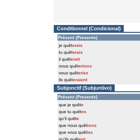
Conditionnel (Condicional)
Présent (Presente)
je quêt
erais
tu quêt
erais
il quêt
erait
nous quêt
erions
vous quêt
eriez
ils quêt
eraient
Subjonctif (Subjuntivo)
Présent (Presente)
que je quêt
e
que tu quêt
es
qu'il quêt
e
que nous quêt
ions
que vous quêt
iez
qu'ils quêt
ent