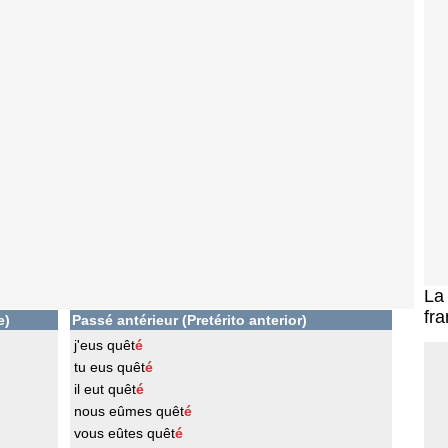
L
fra
e)
Passé antérieur (Pretérito anterior)
j'eus quêt
é
tu eus quêt
é
il eut quêt
é
nous eûmes quêt
é
vous eûtes quêt
é