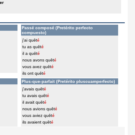
er
Passé composé (Pretérito perfecto
compuesto)
j'ai quêt
é
tu as quêt
é
il a quêt
é
nous avons quêt
é
vous avez quêt
é
ils ont quêt
é
Plus-que-parfait (Pretérito pluscuamperfecto)
j'avais quêt
é
tu avais quêt
é
il avait quêt
é
nous avions quêt
é
vous aviez quêt
é
ils avaient quêt
é