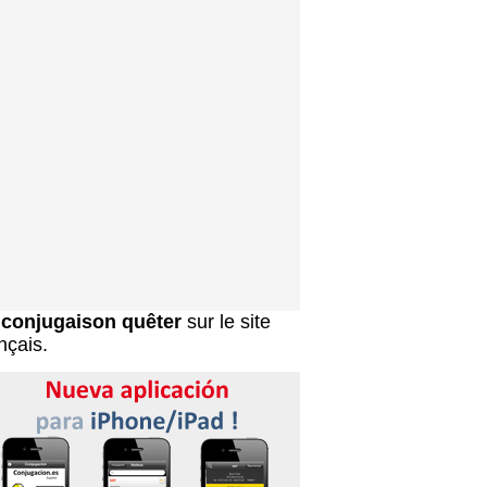
a
conjugaison quêter
sur le site
nçais.