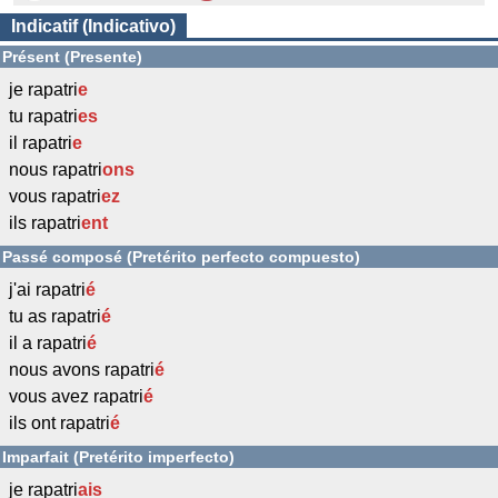
Indicatif (Indicativo)
Présent (Presente)
je rapatri
e
tu rapatri
es
il rapatri
e
nous rapatri
ons
vous rapatri
ez
ils rapatri
ent
Passé composé (Pretérito perfecto compuesto)
j'ai rapatri
é
tu as rapatri
é
il a rapatri
é
nous avons rapatri
é
vous avez rapatri
é
ils ont rapatri
é
Imparfait (Pretérito imperfecto)
je rapatri
ais