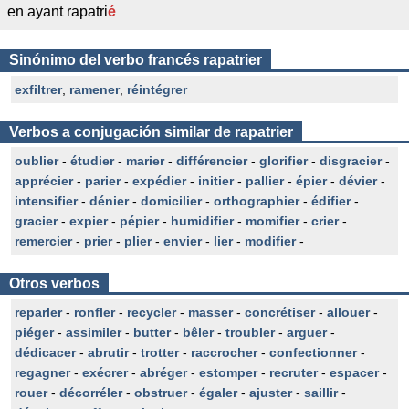
en ayant rapatri
é
Sinónimo del verbo francés rapatrier
exfiltrer
,
ramener
,
réintégrer
Verbos a conjugación similar de rapatrier
oublier
-
étudier
-
marier
-
différencier
-
glorifier
-
disgracier
-
apprécier
-
parier
-
expédier
-
initier
-
pallier
-
épier
-
dévier
-
intensifier
-
dénier
-
domicilier
-
orthographier
-
édifier
-
gracier
-
expier
-
pépier
-
humidifier
-
momifier
-
crier
-
remercier
-
prier
-
plier
-
envier
-
lier
-
modifier
-
Otros verbos
reparler
-
ronfler
-
recycler
-
masser
-
concrétiser
-
allouer
-
piéger
-
assimiler
-
butter
-
bêler
-
troubler
-
arguer
-
dédicacer
-
abrutir
-
trotter
-
raccrocher
-
confectionner
-
regagner
-
exécrer
-
abréger
-
estomper
-
recruter
-
espacer
-
rouer
-
décorréler
-
obstruer
-
égaler
-
ajuster
-
saillir
-