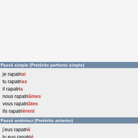
Passé simple (Pretérito perfecto simple)
je rapatri
ai
tu rapatri
as
il rapatri
a
nous rapatri
âmes
vous rapatri
âtes
ils rapatri
èrent
Passé antérieur (Pretérito anterior)
j'eus rapatri
é
tu eus rapatri
é