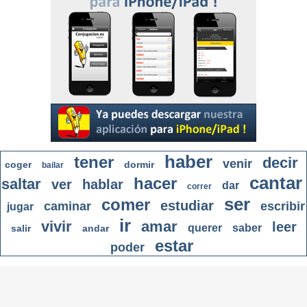
haber
tener
decir
venir
coger
dormir
bailar
cantar
hacer
saltar
ver
hablar
dar
correr
ser
comer
estudiar
caminar
escribir
jugar
ir
vivir
amar
leer
querer
saber
salir
andar
estar
poder