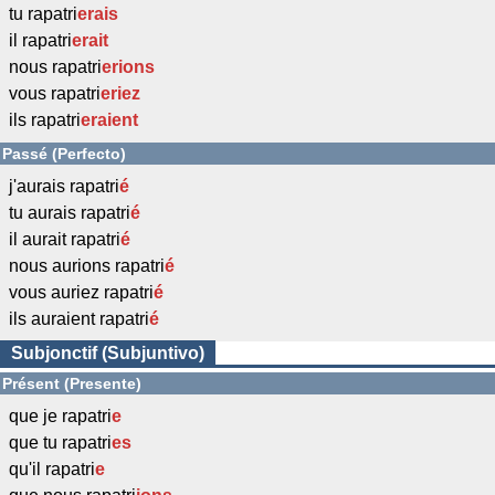
tu rapatri
erais
il rapatri
erait
nous rapatri
erions
vous rapatri
eriez
ils rapatri
eraient
Passé (Perfecto)
j'aurais rapatri
é
tu aurais rapatri
é
il aurait rapatri
é
nous aurions rapatri
é
vous auriez rapatri
é
ils auraient rapatri
é
Subjonctif (Subjuntivo)
Présent (Presente)
que je rapatri
e
que tu rapatri
es
qu'il rapatri
e