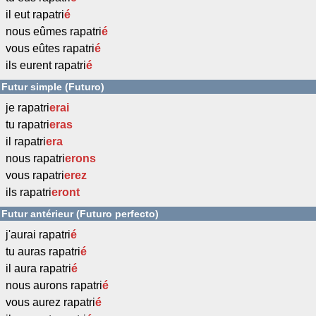
il eut rapatri
é
nous eûmes rapatri
é
vous eûtes rapatri
é
ils eurent rapatri
é
Futur simple (Futuro)
je rapatri
erai
tu rapatri
eras
il rapatri
era
nous rapatri
erons
vous rapatri
erez
ils rapatri
eront
Futur antérieur (Futuro perfecto)
j'aurai rapatri
é
tu auras rapatri
é
il aura rapatri
é
nous aurons rapatri
é
vous aurez rapatri
é