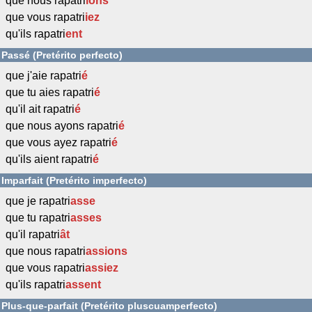
que nous rapatri
ions
que vous rapatri
iez
qu'ils rapatri
ent
Passé (Pretérito perfecto)
que j'aie rapatri
é
que tu aies rapatri
é
qu'il ait rapatri
é
que nous ayons rapatri
é
que vous ayez rapatri
é
qu'ils aient rapatri
é
Imparfait (Pretérito imperfecto)
que je rapatri
asse
que tu rapatri
asses
qu'il rapatri
ât
que nous rapatri
assions
que vous rapatri
assiez
qu'ils rapatri
assent
Plus-que-parfait (Pretérito pluscuamperfecto)