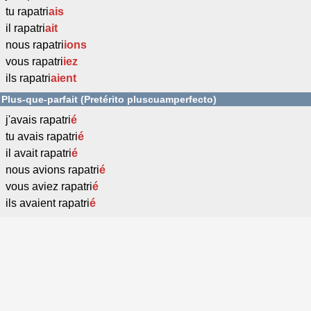
tu rapatri
ais
il rapatri
ait
nous rapatri
ions
vous rapatri
iez
ils rapatri
aient
Plus-que-parfait (Pretérito pluscuamperfecto)
j'avais rapatri
é
tu avais rapatri
é
il avait rapatri
é
nous avions rapatri
é
vous aviez rapatri
é
ils avaient rapatri
é