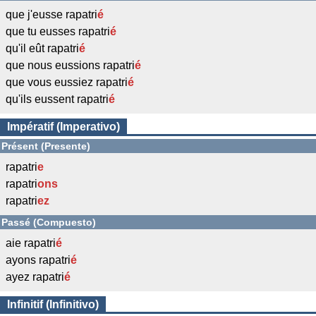
que j'eusse rapatri
é
que tu eusses rapatri
é
qu'il eût rapatri
é
que nous eussions rapatri
é
que vous eussiez rapatri
é
qu'ils eussent rapatri
é
Impératif (Imperativo)
Présent (Presente)
rapatri
e
rapatri
ons
rapatri
ez
Passé (Compuesto)
aie rapatri
é
ayons rapatri
é
ayez rapatri
é
Infinitif (Infinitivo)