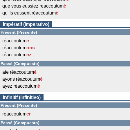
que vous eussiez réaccoutum
é
qu'ils eussent réaccoutum
é
Impératif (Imperativo)
Présent (Presente)
réaccoutum
e
réaccoutum
ons
réaccoutum
ez
Passé (Compuesto)
aie réaccoutum
é
ayons réaccoutum
é
ayez réaccoutum
é
Infinitif (Infinitivo)
Présent (Presente)
réaccoutum
er
Passé (Compuesto)