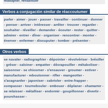
réadapter
,
réhabituer
Verbos a conjugación similar de réaccoutumer
parler
-
aimer
-
jouer
-
passer
-
travailler
-
continuer
-
donner
-
penser
-
arriver
-
intéresser
-
arrêter
-
trouver
-
regarder
-
souhaiter
-
réveiller
-
demander
-
écouter
-
rester
-
quitter
-
admirer
-
entrer
-
dîner
-
organiser
-
rencontrer
-
monter
-
énerver
-
enfermer
-
discuputer
-
tomber
-
présenter
-
Otros verbos
se navaler
-
radiographier
-
dépointer
-
révolvériser
-
brésiller
-
gréser
-
calciner
-
empatter
-
décrapouiller
-
métaboliser
-
saisonner
-
se chicorner
-
s'ensauver
-
groumer
-
estiver
-
manufacturer
-
reboutonner
-
rifler
-
mangeotter
-
s'acagnarder
-
japoniser
-
cabrioler
-
entre-frapper
-
compasser
-
tournebouler
-
embouer
-
déplaner
-
chamarrer
-
se relaisser
-
métalliser
-
endormir
-
goupillonner
-
divertir
-
pourchasser
-