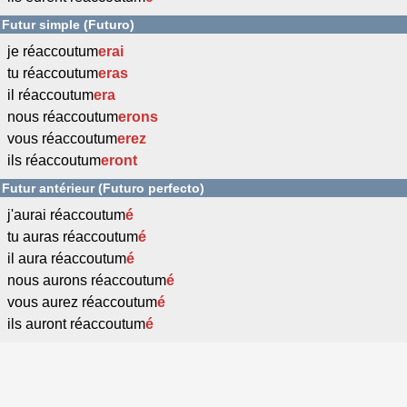
Futur simple (Futuro)
je réaccoutum
erai
tu réaccoutum
eras
il réaccoutum
era
nous réaccoutum
erons
vous réaccoutum
erez
ils réaccoutum
eront
Futur antérieur (Futuro perfecto)
j'aurai réaccoutum
é
tu auras réaccoutum
é
il aura réaccoutum
é
nous aurons réaccoutum
é
vous aurez réaccoutum
é
ils auront réaccoutum
é