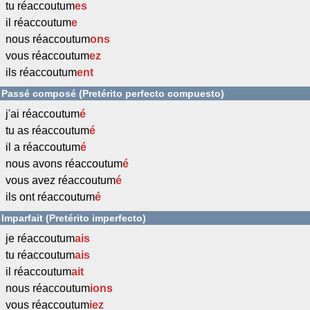
tu réaccoutum
es
il réaccoutum
e
nous réaccoutum
ons
vous réaccoutum
ez
ils réaccoutum
ent
Passé composé (Pretérito perfecto compuesto)
j'ai réaccoutum
é
tu as réaccoutum
é
il a réaccoutum
é
nous avons réaccoutum
é
vous avez réaccoutum
é
ils ont réaccoutum
é
Imparfait (Pretérito imperfecto)
je réaccoutum
ais
tu réaccoutum
ais
il réaccoutum
ait
nous réaccoutum
ions
vous réaccoutum
iez