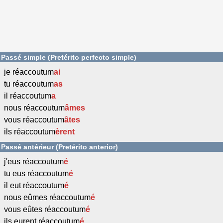
Passé simple (Pretérito perfecto simple)
je réaccoutum
ai
tu réaccoutum
as
il réaccoutum
a
nous réaccoutum
âmes
vous réaccoutum
âtes
ils réaccoutum
èrent
Passé antérieur (Pretérito anterior)
j'eus réaccoutum
é
tu eus réaccoutum
é
il eut réaccoutum
é
nous eûmes réaccoutum
é
vous eûtes réaccoutum
é
ils eurent réaccoutum
é