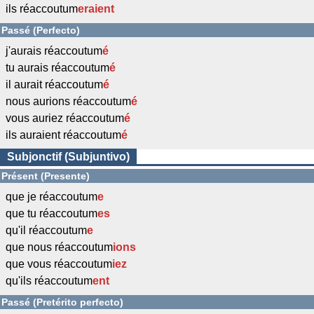
ils réaccoutum
eraient
Passé (Perfecto)
j'aurais réaccoutum
é
tu aurais réaccoutum
é
il aurait réaccoutum
é
nous aurions réaccoutum
é
vous auriez réaccoutum
é
ils auraient réaccoutum
é
Subjonctif (Subjuntivo)
Présent (Presente)
que je réaccoutum
e
que tu réaccoutum
es
qu'il réaccoutum
e
que nous réaccoutum
ions
que vous réaccoutum
iez
qu'ils réaccoutum
ent
Passé (Pretérito perfecto)