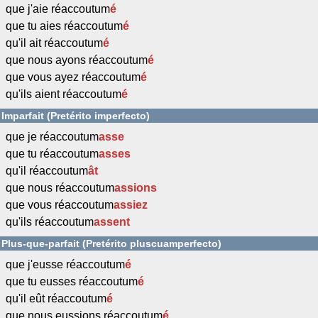
que j'aie réaccoutum
é
que tu aies réaccoutum
é
qu'il ait réaccoutum
é
que nous ayons réaccoutum
é
que vous ayez réaccoutum
é
qu'ils aient réaccoutum
é
Imparfait (Pretérito imperfecto)
que je réaccoutum
asse
que tu réaccoutum
asses
qu'il réaccoutum
ât
que nous réaccoutum
assions
que vous réaccoutum
assiez
qu'ils réaccoutum
assent
Plus-que-parfait (Pretérito pluscuamperfecto)
que j'eusse réaccoutum
é
que tu eusses réaccoutum
é
qu'il eût réaccoutum
é
que nous eussions réaccoutum
é