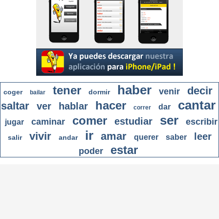
haber
tener
decir
venir
coger
dormir
bailar
cantar
hacer
saltar
ver
hablar
dar
correr
ser
comer
estudiar
caminar
escribir
jugar
ir
vivir
amar
leer
querer
saber
salir
andar
estar
poder