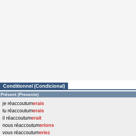
Conditionnel (Condicional)
Présent (Presente)
je réaccoutum
erais
tu réaccoutum
erais
il réaccoutum
erait
nous réaccoutum
erions
vous réaccoutum
eriez