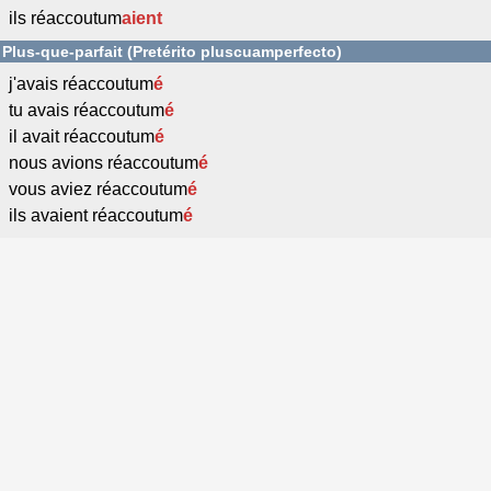
ils réaccoutum
aient
Plus-que-parfait (Pretérito pluscuamperfecto)
j'avais réaccoutum
é
tu avais réaccoutum
é
il avait réaccoutum
é
nous avions réaccoutum
é
vous aviez réaccoutum
é
ils avaient réaccoutum
é