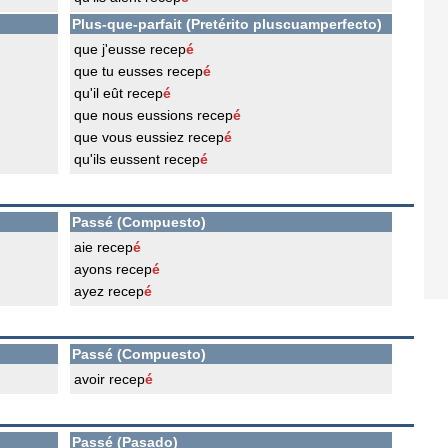
Plus-que-parfait (Pretérito pluscuamperfecto)
que j'eusse recep
é
que tu eusses recep
é
qu'il eût recep
é
que nous eussions recep
é
que vous eussiez recep
é
qu'ils eussent recep
é
Passé (Compuesto)
aie recep
é
ayons recep
é
ayez recep
é
Passé (Compuesto)
avoir recep
é
Passé (Pasado)