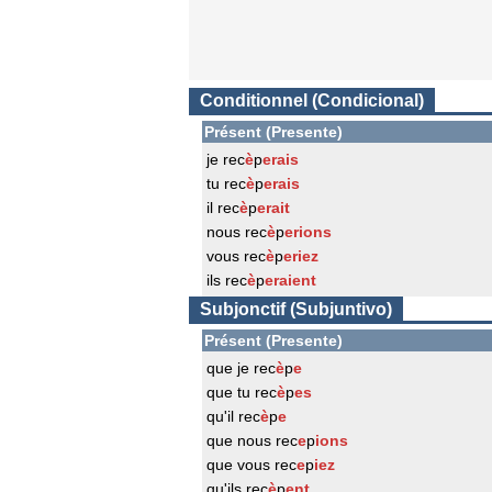
Conditionnel (Condicional)
Présent (Presente)
je rec
è
p
erais
tu rec
è
p
erais
il rec
è
p
erait
nous rec
è
p
erions
vous rec
è
p
eriez
ils rec
è
p
eraient
Subjonctif (Subjuntivo)
Présent (Presente)
que je rec
è
p
e
que tu rec
è
p
es
qu'il rec
è
p
e
que nous rec
e
p
ions
que vous rec
e
p
iez
qu'ils rec
è
p
ent