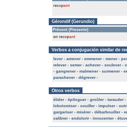
rec
e
p
ant
Gérondif (Gerundio)
Présent (Presente)
en rec
e
p
ant
Verbos a conjugación similar de re
lever
-
amener
-
emmener
-
mener
-
pe
relever
-
semer
-
achever
-
soulever
-
c
-
gangrener
-
malmener
-
surmener
-
e
parachever
-
dégrever
-
Otros verbos
élider
-
épiloguer
-
groûler
-
tarauder
lobotomiser
-
couiller
-
impulser
-
outr
gargariser
-
misérer
-
débarbouiller
-
e
calibrer
-
endolorir
-
innocenter
-
étuv