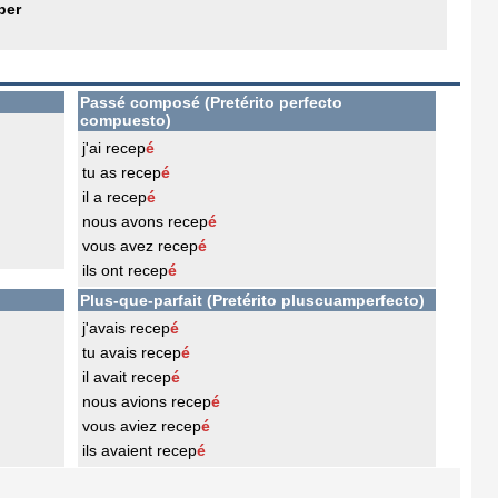
per
Passé composé (Pretérito perfecto
compuesto)
j'ai recep
é
tu as recep
é
il a recep
é
nous avons recep
é
vous avez recep
é
ils ont recep
é
Plus-que-parfait (Pretérito pluscuamperfecto)
j'avais recep
é
tu avais recep
é
il avait recep
é
nous avions recep
é
vous aviez recep
é
ils avaient recep
é