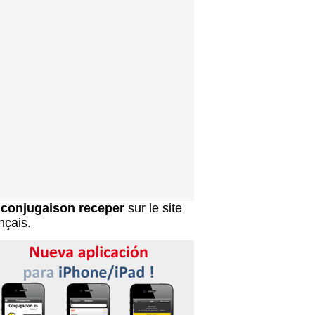
a
conjugaison receper
sur le site
nçais.