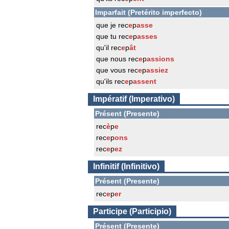
Imparfait (Pretérito imperfecto)
que je rec
e
p
asse
que tu rec
e
p
asses
qu'il rec
e
p
ât
que nous rec
e
p
assions
que vous rec
e
p
assiez
qu'ils rec
e
p
assent
Impératif (Imperativo)
Présent (Presente)
rec
è
p
e
rec
e
p
ons
rec
e
p
ez
Infinitif (Infinitivo)
Présent (Presente)
rec
e
p
er
Participe (Participio)
Présent (Presente)