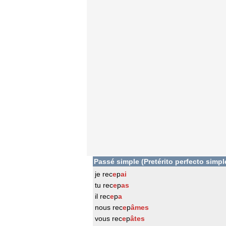
Passé simple (Pretérito perfecto simpl
je rec
e
p
ai
tu rec
e
p
as
il rec
e
p
a
nous rec
e
p
âmes
vous rec
e
p
âtes