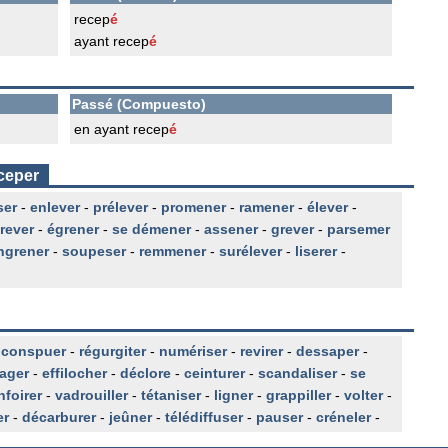
recep
é
ayant recep
é
Passé (Compuesto)
en ayant recep
é
ceper
ser
-
enlever
-
prélever
-
promener
-
ramener
-
élever
-
rever
-
égrener
-
se démener
-
assener
-
grever
-
parsemer
ngrener
-
soupeser
-
remmener
-
surélever
-
liserer
-
-
conspuer
-
régurgiter
-
numériser
-
revirer
-
dessaper
-
ager
-
effilocher
-
déclore
-
ceinturer
-
scandaliser
-
se
nfoirer
-
vadrouiller
-
tétaniser
-
ligner
-
grappiller
-
volter
-
er
-
décarburer
-
jeûner
-
télédiffuser
-
pauser
-
créneler
-