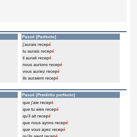
Passé (Perfecto)
j'aurais recep
é
tu aurais recep
é
il aurait recep
é
nous aurions recep
é
vous auriez recep
é
ils auraient recep
é
Passé (Pretérito perfecto)
que j'aie recep
é
que tu aies recep
é
qu'il ait recep
é
que nous ayons recep
é
que vous ayez recep
é
qu'ils aient recep
é