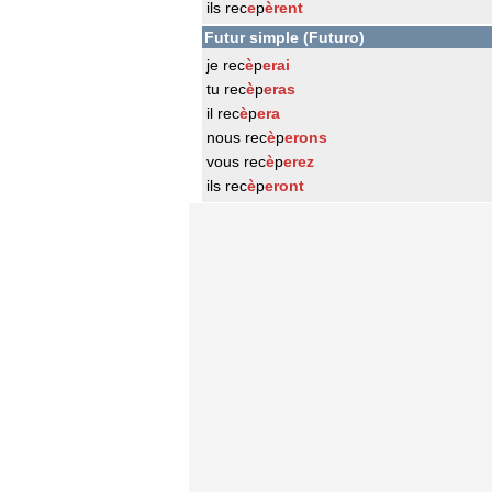
ils rec
e
p
èrent
Futur simple (Futuro)
je rec
è
p
erai
tu rec
è
p
eras
il rec
è
p
era
nous rec
è
p
erons
vous rec
è
p
erez
ils rec
è
p
eront