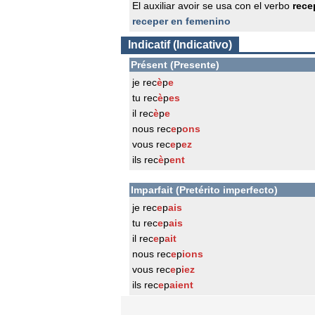
El auxiliar avoir se usa con el verbo
rece
receper en femenino
Indicatif (Indicativo)
Présent (Presente)
je rec
è
p
e
tu rec
è
p
es
il rec
è
p
e
nous rec
e
p
ons
vous rec
e
p
ez
ils rec
è
p
ent
Imparfait (Pretérito imperfecto)
je rec
e
p
ais
tu rec
e
p
ais
il rec
e
p
ait
nous rec
e
p
ions
vous rec
e
p
iez
ils rec
e
p
aient