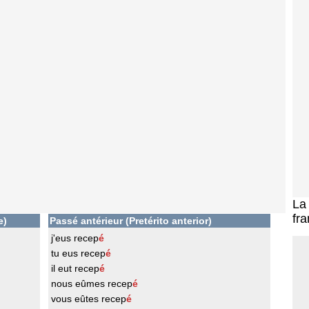
L
fra
e)
Passé antérieur (Pretérito anterior)
j'eus recep
é
tu eus recep
é
il eut recep
é
nous eûmes recep
é
vous eûtes recep
é