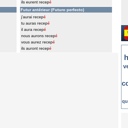
ils eurent recep
é
Futur antérieur (Futuro perfecto)
j'aurai recep
é
tu auras recep
é
il aura recep
é
nous aurons recep
é
vous aurez recep
é
ils auront recep
é
h
v
c
qu