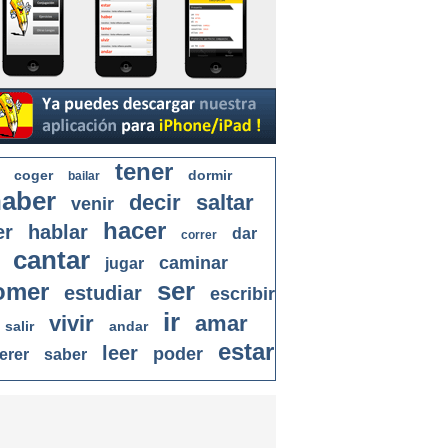
tener
coger
dormir
bailar
aber
decir
saltar
venir
hacer
er
hablar
dar
correr
cantar
caminar
jugar
ser
omer
estudiar
escribir
ir
vivir
amar
salir
andar
estar
leer
poder
erer
saber