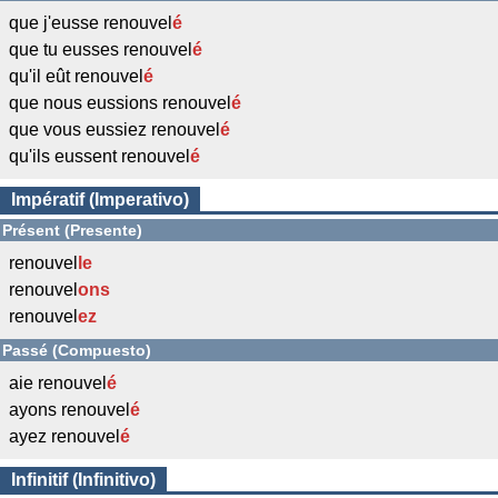
que j'eusse renouvel
é
que tu eusses renouvel
é
qu'il eût renouvel
é
que nous eussions renouvel
é
que vous eussiez renouvel
é
qu'ils eussent renouvel
é
Impératif (Imperativo)
Présent (Presente)
renouvel
l
e
renouvel
ons
renouvel
ez
Passé (Compuesto)
aie renouvel
é
ayons renouvel
é
ayez renouvel
é
Infinitif (Infinitivo)