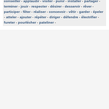
conseiller
-
applaudir
-
visiter
-
punir
-
installer
-
partager
-
terminer
-
jouir
-
respecter
-
désirer
-
desservir
-
rêver
-
participer
-
fêter
-
réaliser
-
concevoir
-
vêtir
-
garder
-
épeler
-
atteler
-
ajouter
-
répéter
-
diriger
-
défendre
-
électrifier
-
fureter
-
pourlécher
-
pateliner
-