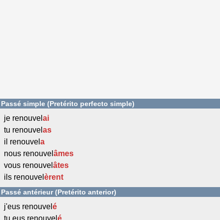
Passé simple (Pretérito perfecto simple)
je renouvel
ai
tu renouvel
as
il renouvel
a
nous renouvel
âmes
vous renouvel
âtes
ils renouvel
èrent
Passé antérieur (Pretérito anterior)
j'eus renouvel
é
tu eus renouvel
é