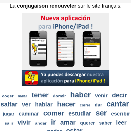
La
conjugaison renouveler
sur le site français.
haber
tener
decir
venir
coger
dormir
bailar
cantar
hacer
saltar
ver
hablar
dar
correr
ser
comer
estudiar
caminar
escribir
jugar
ir
vivir
amar
leer
querer
saber
salir
andar
estar