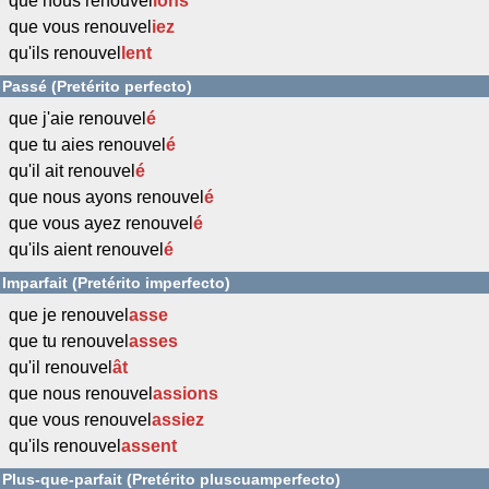
que nous renouvel
ions
que vous renouvel
iez
qu'ils renouvel
l
ent
Passé (Pretérito perfecto)
que j'aie renouvel
é
que tu aies renouvel
é
qu'il ait renouvel
é
que nous ayons renouvel
é
que vous ayez renouvel
é
qu'ils aient renouvel
é
Imparfait (Pretérito imperfecto)
que je renouvel
asse
que tu renouvel
asses
qu'il renouvel
ât
que nous renouvel
assions
que vous renouvel
assiez
qu'ils renouvel
assent
Plus-que-parfait (Pretérito pluscuamperfecto)