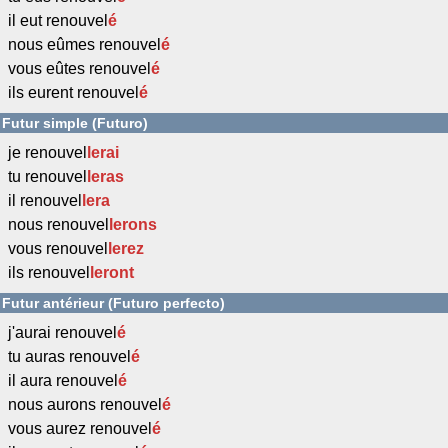
il eut renouvel
é
nous eûmes renouvel
é
vous eûtes renouvel
é
ils eurent renouvel
é
Futur simple (Futuro)
je renouvel
l
erai
tu renouvel
l
eras
il renouvel
l
era
nous renouvel
l
erons
vous renouvel
l
erez
ils renouvel
l
eront
Futur antérieur (Futuro perfecto)
j'aurai renouvel
é
tu auras renouvel
é
il aura renouvel
é
nous aurons renouvel
é
vous aurez renouvel
é