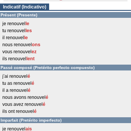
Indicatif (Indicativo)
Présent (Presente)
je renouvel
l
e
tu renouvel
l
es
il renouvel
l
e
nous renouvel
ons
vous renouvel
ez
ils renouvel
l
ent
Passé composé (Pretérito perfecto compuesto)
j'ai renouvel
é
tu as renouvel
é
il a renouvel
é
nous avons renouvel
é
vous avez renouvel
é
ils ont renouvel
é
Imparfait (Pretérito imperfecto)
je renouvel
ais