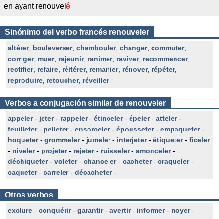
en ayant renouvel
é
Sinónimo del verbo francés renouveler
altérer
,
bouleverser
,
chambouler
,
changer
,
commuter
,
corriger
,
muer
,
rajeunir
,
ranimer
,
raviver
,
recommencer
,
rectifier
,
refaire
,
réitérer
,
remanier
,
rénover
,
répéter
,
reproduire
,
retoucher
,
réveiller
Verbos a conjugación similar de renouveler
appeler
-
jeter
-
rappeler
-
étinceler
-
épeler
-
atteler
-
feuilleter
-
pelleter
-
ensorceler
-
épousseter
-
empaqueter
-
hoqueter
-
grommeler
-
jumeler
-
interjeter
-
étiqueter
-
ficeler
-
niveler
-
projeter
-
rejeter
-
ruisseler
-
amonceler
-
déchiqueter
-
voleter
-
chanceler
-
cacheter
-
craqueler
-
caqueter
-
carreler
-
décacheter
-
Otros verbos
exclure
-
conquérir
-
garantir
-
avertir
-
informer
-
noyer
-