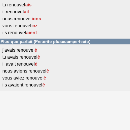
tu renouvel
ais
il renouvel
ait
nous renouvel
ions
vous renouvel
iez
ils renouvel
aient
Plus-que-parfait (Pretérito pluscuamperfecto)
j'avais renouvel
é
tu avais renouvel
é
il avait renouvel
é
nous avions renouvel
é
vous aviez renouvel
é
ils avaient renouvel
é