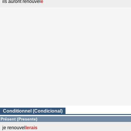
ils auront renouvel
é
Conditionnel (Condicional)
Présent (Presente)
je renouvel
l
erais