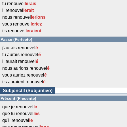
tu renouvel
l
erais
il renouvel
l
erait
nous renouvel
l
erions
vous renouvel
l
eriez
ils renouvel
l
eraient
Passé (Perfecto)
j'aurais renouvel
é
tu aurais renouvel
é
il aurait renouvel
é
nous aurions renouvel
é
vous auriez renouvel
é
ils auraient renouvel
é
Subjonctif (Subjuntivo)
Présent (Presente)
que je renouvel
l
e
que tu renouvel
l
es
qu'il renouvel
l
e