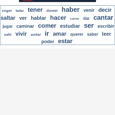
haber
tener
decir
venir
coger
dormir
bailar
cantar
hacer
saltar
ver
hablar
dar
correr
ser
comer
estudiar
caminar
escribir
jugar
ir
vivir
amar
leer
querer
saber
salir
andar
estar
poder