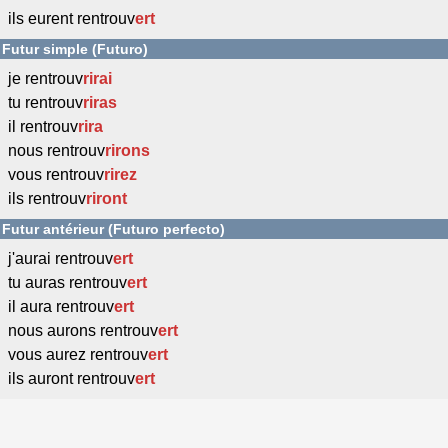
ils eurent rentrouv
ert
Futur simple (Futuro)
je rentrouv
rirai
tu rentrouv
riras
il rentrouv
rira
nous rentrouv
rirons
vous rentrouv
rirez
ils rentrouv
riront
Futur antérieur (Futuro perfecto)
j'aurai rentrouv
ert
tu auras rentrouv
ert
il aura rentrouv
ert
nous aurons rentrouv
ert
vous aurez rentrouv
ert
ils auront rentrouv
ert