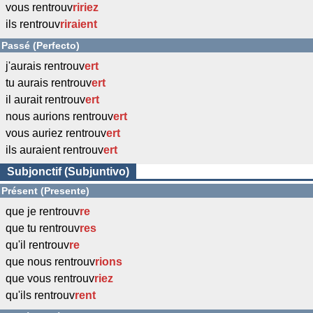
vous rentrouv
ririez
ils rentrouv
riraient
Passé (Perfecto)
j'aurais rentrouv
ert
tu aurais rentrouv
ert
il aurait rentrouv
ert
nous aurions rentrouv
ert
vous auriez rentrouv
ert
ils auraient rentrouv
ert
Subjonctif (Subjuntivo)
Présent (Presente)
que je rentrouv
re
que tu rentrouv
res
qu'il rentrouv
re
que nous rentrouv
rions
que vous rentrouv
riez
qu'ils rentrouv
rent