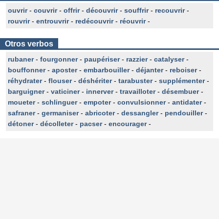
ouvrir
-
couvrir
-
offrir
-
découvrir
-
souffrir
-
recouvrir
-
rouvrir
-
entrouvrir
-
redécouvrir
-
réouvrir
-
Otros verbos
rubaner
-
fourgonner
-
paupériser
-
razzier
-
catalyser
-
bouffonner
-
aposter
-
embarbouiller
-
déjanter
-
reboiser
-
réhydrater
-
flouser
-
déshériter
-
tarabuster
-
supplémenter
-
barguigner
-
vaticiner
-
innerver
-
travailloter
-
désembuer
-
moueter
-
schlinguer
-
empoter
-
convulsionner
-
antidater
-
safraner
-
germaniser
-
abricoter
-
dessangler
-
pendouiller
-
détoner
-
décolleter
-
pacser
-
encourager
-