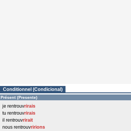
Conditionnel (Condicional)
Présent (Presente)
je rentrouv
rirais
tu rentrouv
rirais
il rentrouv
rirait
nous rentrouv
ririons