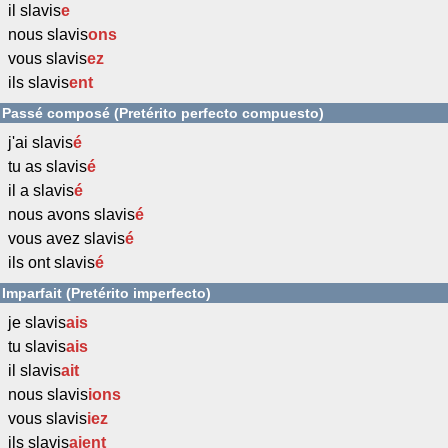
il slavis
e
nous slavis
ons
vous slavis
ez
ils slavis
ent
Passé composé (Pretérito perfecto compuesto)
j'ai slavis
é
tu as slavis
é
il a slavis
é
nous avons slavis
é
vous avez slavis
é
ils ont slavis
é
Imparfait (Pretérito imperfecto)
je slavis
ais
tu slavis
ais
il slavis
ait
nous slavis
ions
vous slavis
iez
ils slavis
aient