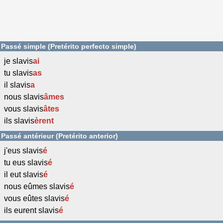
Passé simple (Pretérito perfecto simple)
je slavis
ai
tu slavis
as
il slavis
a
nous slavis
âmes
vous slavis
âtes
ils slavis
èrent
Passé antérieur (Pretérito anterior)
j'eus slavis
é
tu eus slavis
é
il eut slavis
é
nous eûmes slavis
é
vous eûtes slavis
é
ils eurent slavis
é