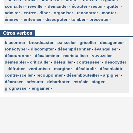
souhaiter
-
réveiller
-
demander
-
écouter
-
rester
-
quitter
-
admirer
-
entrer
-
dîner
-
organiser
-
rencontrer
-
monter
-
énerver
-
enfermer
-
discuputer
-
tomber
-
présenter
-
Otros verbos
blasonner
-
broadcaster
-
paisseler
-
grisoller
-
désagencer
-
ronéotyper
-
discompter
-
désemprisonner
-
évangeliser
-
découronner
-
décalaminer
-
recristalliser
-
vuvuzeler
-
démeubler
-
criticailler
-
défeuiller
-
contrepeser
-
désoxyder
-
défruiter
-
verduniser
-
marginer
-
désétablir
-
désenlaidir
-
contre-sceller
-
recouponner
-
désembouteiller
-
arpigner
-
décruser
-
présurer
-
débarboter
-
rétrécir
-
pioger
-
grognasser
-
engainer
-