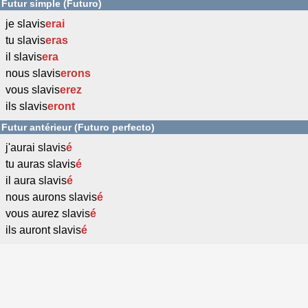
Futur simple (Futuro)
je slavis
erai
tu slavis
eras
il slavis
era
nous slavis
erons
vous slavis
erez
ils slavis
eront
Futur antérieur (Futuro perfecto)
j'aurai slavis
é
tu auras slavis
é
il aura slavis
é
nous aurons slavis
é
vous aurez slavis
é
ils auront slavis
é