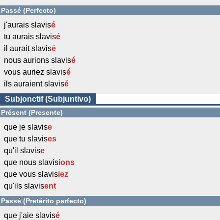
Passé (Perfecto)
j'aurais slavis
é
tu aurais slavis
é
il aurait slavis
é
nous aurions slavis
é
vous auriez slavis
é
ils auraient slavis
é
Subjonctif (Subjuntivo)
Présent (Presente)
que je slavis
e
que tu slavis
es
qu'il slavis
e
que nous slavis
ions
que vous slavis
iez
qu'ils slavis
ent
Passé (Pretérito perfecto)
que j'aie slavis
é