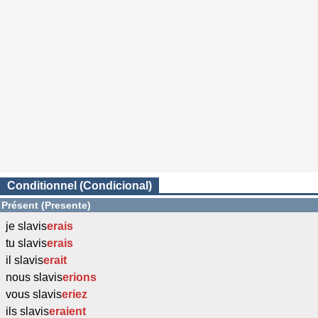
Conditionnel (Condicional)
Présent (Presente)
je slavis
erais
tu slavis
erais
il slavis
erait
nous slavis
erions
vous slavis
eriez
ils slavis
eraient