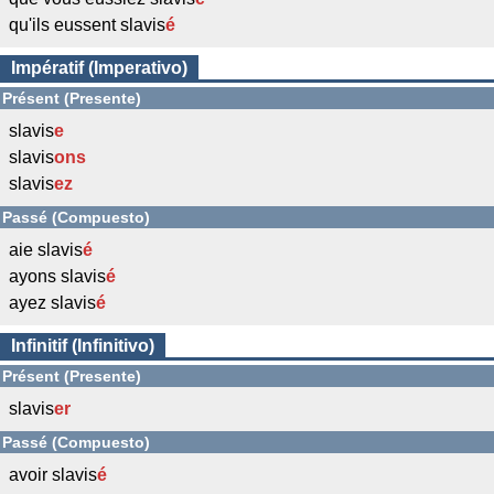
qu'ils eussent slavis
é
Impératif (Imperativo)
Présent (Presente)
slavis
e
slavis
ons
slavis
ez
Passé (Compuesto)
aie slavis
é
ayons slavis
é
ayez slavis
é
Infinitif (Infinitivo)
Présent (Presente)
slavis
er
Passé (Compuesto)
avoir slavis
é