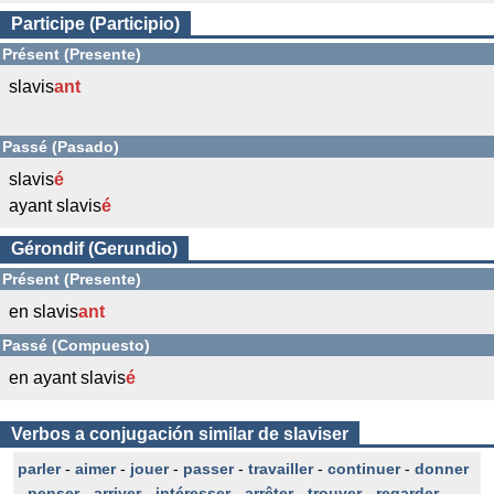
Participe (Participio)
Présent (Presente)
slavis
ant
Passé (Pasado)
slavis
é
ayant slavis
é
Gérondif (Gerundio)
Présent (Presente)
en slavis
ant
Passé (Compuesto)
en ayant slavis
é
Verbos a conjugación similar de slaviser
parler
-
aimer
-
jouer
-
passer
-
travailler
-
continuer
-
donner
-
penser
-
arriver
-
intéresser
-
arrêter
-
trouver
-
regarder
-