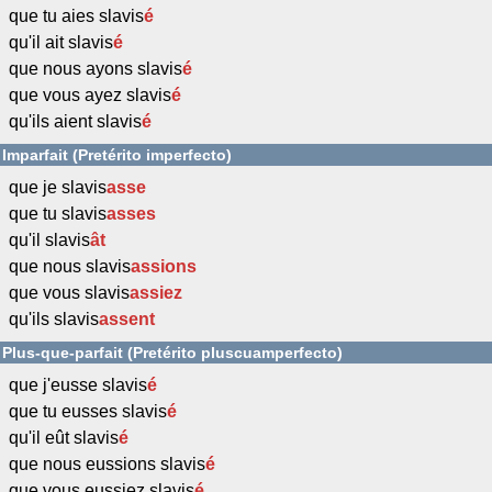
que tu aies slavis
é
qu'il ait slavis
é
que nous ayons slavis
é
que vous ayez slavis
é
qu'ils aient slavis
é
Imparfait (Pretérito imperfecto)
que je slavis
asse
que tu slavis
asses
qu'il slavis
ât
que nous slavis
assions
que vous slavis
assiez
qu'ils slavis
assent
Plus-que-parfait (Pretérito pluscuamperfecto)
que j'eusse slavis
é
que tu eusses slavis
é
qu'il eût slavis
é
que nous eussions slavis
é
que vous eussiez slavis
é