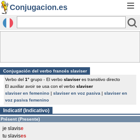
Conjugacion.es
Conjugación del verbo francés
slaviser
Verbo del
1°
grupo - El verbo
slaviser
es transitivo directo
El auxiliar avoir se usa con el verbo
slaviser
slaviser en femenino
|
slaviser en voz pasiva
|
slaviser en
voz pasiva femenino
Indicatif (Indicativo)
Présent (Presente)
je slavis
e
tu slavis
es