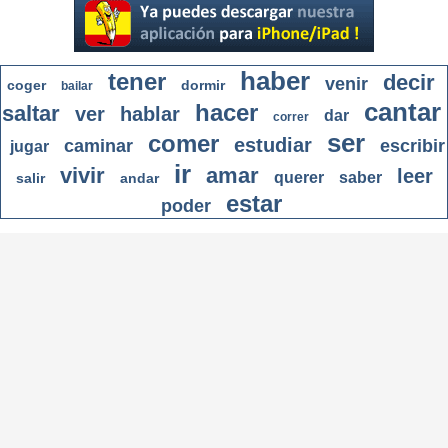
haber
tener
decir
venir
coger
dormir
bailar
cantar
hacer
saltar
ver
hablar
dar
correr
ser
comer
estudiar
caminar
escribir
jugar
ir
vivir
amar
leer
querer
saber
salir
andar
estar
poder