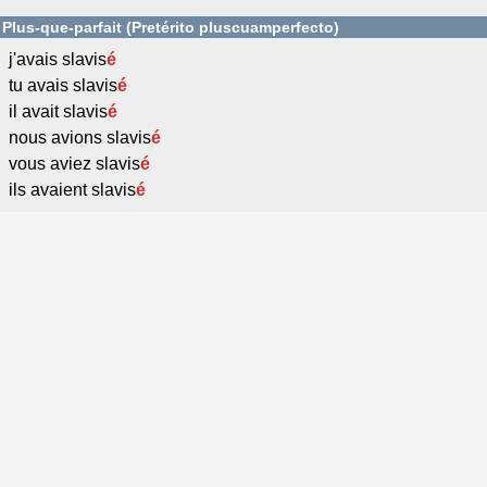
Plus-que-parfait (Pretérito pluscuamperfecto)
j'avais slavis
é
tu avais slavis
é
il avait slavis
é
nous avions slavis
é
vous aviez slavis
é
ils avaient slavis
é