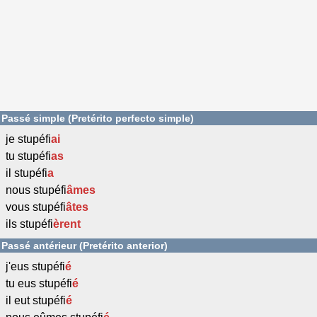
Passé simple (Pretérito perfecto simple)
je stupéfi
ai
tu stupéfi
as
il stupéfi
a
nous stupéfi
âmes
vous stupéfi
âtes
ils stupéfi
èrent
Passé antérieur (Pretérito anterior)
j'eus stupéfi
é
tu eus stupéfi
é
il eut stupéfi
é