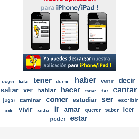
haber
tener
decir
venir
coger
dormir
bailar
cantar
hacer
saltar
ver
hablar
dar
correr
ser
comer
estudiar
caminar
escribir
jugar
ir
vivir
amar
leer
querer
saber
salir
andar
estar
poder