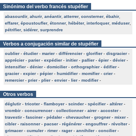
Sinónimo del verbo francés stupéfier
abasourdir
,
ahurir
,
anéantir
,
atterrer
,
consterner
,
ébahir
,
effarer
,
époustoufler
,
étonner
,
hébéter
,
interloquer
,
méduser
,
pétrifier
,
sidérer
,
surprendre
Verbos a conjugación similar de stupéfier
oublier
-
étudier
-
marier
-
différencier
-
glorifier
-
disgracier
-
apprécier
-
parier
-
expédier
-
initier
-
pallier
-
épier
-
dévier
-
intensifier
-
dénier
-
domicilier
-
orthographier
-
édifier
-
gracier
-
expier
-
pépier
-
humidifier
-
momifier
-
crier
-
remercier
-
prier
-
plier
-
envier
-
lier
-
modifier
-
Otros verbos
déglutir
-
tricoter
-
flamboyer
-
scinder
-
spécifier
-
altérer
-
vrombir
-
concurrencer
-
collectionner
-
airer
-
accoster
-
travestir
-
fasciner
-
pédaler
-
chevaucher
-
grogner
-
mixer
-
cibler
-
raisonner
-
pacser
-
régénérer
-
engouffrer
-
révolter
-
grimacer
-
cumuler
-
rimer
-
rager
-
annihiler
-
concilier
-