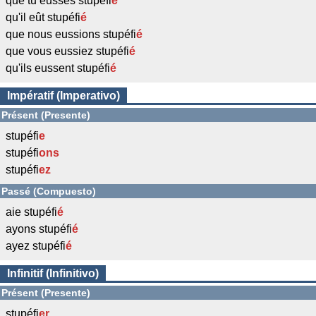
que tu eusses stupéfi
é
qu'il eût stupéfi
é
que nous eussions stupéfi
é
que vous eussiez stupéfi
é
qu'ils eussent stupéfi
é
Impératif (Imperativo)
Présent (Presente)
stupéfi
e
stupéfi
ons
stupéfi
ez
Passé (Compuesto)
aie stupéfi
é
ayons stupéfi
é
ayez stupéfi
é
Infinitif (Infinitivo)
Présent (Presente)
stupéfi
er