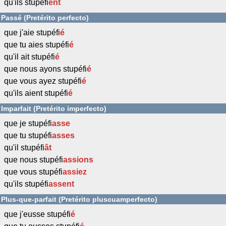
qu'ils stupéfi
ent
Passé (Pretérito perfecto)
que j'aie stupéfi
é
que tu aies stupéfi
é
qu'il ait stupéfi
é
que nous ayons stupéfi
é
que vous ayez stupéfi
é
qu'ils aient stupéfi
é
Imparfait (Pretérito imperfecto)
que je stupéfi
asse
que tu stupéfi
asses
qu'il stupéfi
ât
que nous stupéfi
assions
que vous stupéfi
assiez
qu'ils stupéfi
assent
Plus-que-parfait (Pretérito pluscuamperfecto)
que j'eusse stupéfi
é