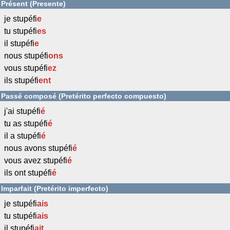
Présent (Presente)
je stupéfi
e
tu stupéfi
es
il stupéfi
e
nous stupéfi
ons
vous stupéfi
ez
ils stupéfi
ent
Passé composé (Pretérito perfecto compuesto)
j'ai stupéfi
é
tu as stupéfi
é
il a stupéfi
é
nous avons stupéfi
é
vous avez stupéfi
é
ils ont stupéfi
é
Imparfait (Pretérito imperfecto)
je stupéfi
ais
tu stupéfi
ais
il stupéfi
ait