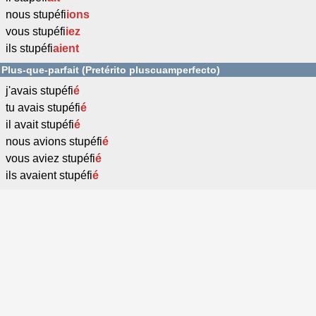
nous stupéfi
ions
vous stupéfi
iez
ils stupéfi
aient
Plus-que-parfait (Pretérito pluscuamperfecto)
j'avais stupéfi
é
tu avais stupéfi
é
il avait stupéfi
é
nous avions stupéfi
é
vous aviez stupéfi
é
ils avaient stupéfi
é