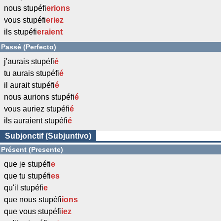
nous stupéfi
erions
vous stupéfi
eriez
ils stupéfi
eraient
Passé (Perfecto)
j'aurais stupéfi
é
tu aurais stupéfi
é
il aurait stupéfi
é
nous aurions stupéfi
é
vous auriez stupéfi
é
ils auraient stupéfi
é
Subjonctif (Subjuntivo)
Présent (Presente)
que je stupéfi
e
que tu stupéfi
es
qu'il stupéfi
e
que nous stupéfi
ions
que vous stupéfi
iez