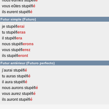
nous eûmes stupéfi
é
vous eûtes stupéfi
é
ils eurent stupéfi
é
Futur simple (Futuro)
je stupéfi
erai
tu stupéfi
eras
il stupéfi
era
nous stupéfi
erons
vous stupéfi
erez
ils stupéfi
eront
Futur antérieur (Futuro perfecto)
j'aurai stupéfi
é
tu auras stupéfi
é
il aura stupéfi
é
nous aurons stupéfi
é
vous aurez stupéfi
é
ils auront stupéfi
é