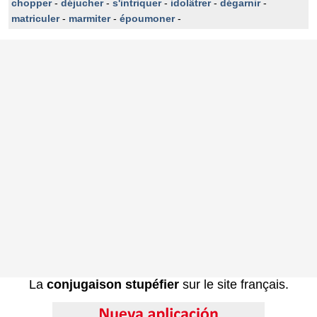
chopper
-
déjucher
-
s'intriquer
-
idolâtrer
-
dégarnir
-
matriculer
-
marmiter
-
époumoner
-
La
conjugaison stupéfier
sur le site français.