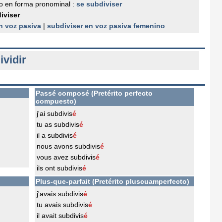
o en forma pronominal :
se subdiviser
iviser
n voz pasiva
|
subdiviser en voz pasiva femenino
ividir
Passé composé (Pretérito perfecto
compuesto)
j'ai subdivis
é
tu as subdivis
é
il a subdivis
é
nous avons subdivis
é
vous avez subdivis
é
ils ont subdivis
é
Plus-que-parfait (Pretérito pluscuamperfecto)
j'avais subdivis
é
tu avais subdivis
é
il avait subdivis
é