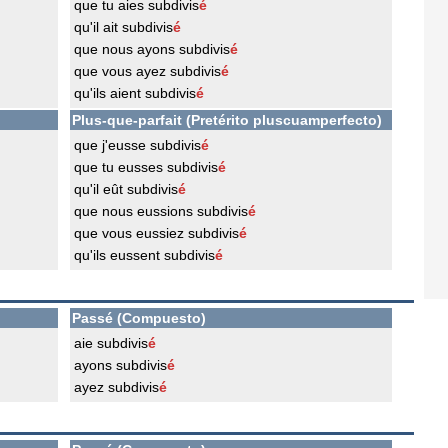
que tu aies subdivis
é
qu'il ait subdivis
é
que nous ayons subdivis
é
que vous ayez subdivis
é
qu'ils aient subdivis
é
Plus-que-parfait (Pretérito pluscuamperfecto)
que j'eusse subdivis
é
que tu eusses subdivis
é
qu'il eût subdivis
é
que nous eussions subdivis
é
que vous eussiez subdivis
é
qu'ils eussent subdivis
é
Passé (Compuesto)
aie subdivis
é
ayons subdivis
é
ayez subdivis
é