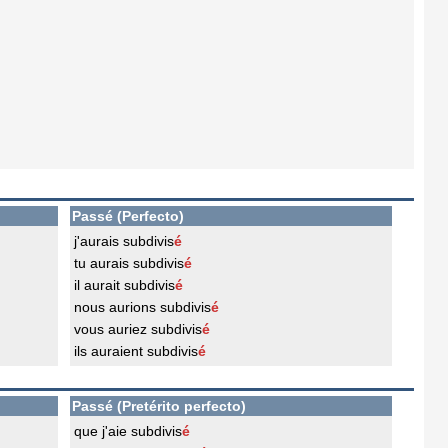
Passé (Perfecto)
j'aurais subdivis
é
tu aurais subdivis
é
il aurait subdivis
é
nous aurions subdivis
é
vous auriez subdivis
é
ils auraient subdivis
é
Passé (Pretérito perfecto)
que j'aie subdivis
é