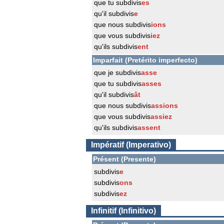
que tu subdivis
es
qu'il subdivis
e
que nous subdivis
ions
que vous subdivis
iez
qu'ils subdivis
ent
Imparfait (Pretérito imperfecto)
que je subdivis
asse
que tu subdivis
asses
qu'il subdivis
ât
que nous subdivis
assions
que vous subdivis
assiez
qu'ils subdivis
assent
Impératif (Imperativo)
Présent (Presente)
subdivis
e
subdivis
ons
subdivis
ez
Infinitif (Infinitivo)