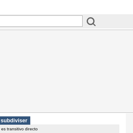
s
subdiviser
es transitivo directo