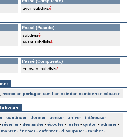
Passé (Compuesto)
avoir subdivis
é
Passé (Pasado)
subdivis
é
ayant subdivis
é
Passé (Compuesto)
en ayant subdivis
é
iser
,
morceler
,
partager
,
ramifier
,
scinder
,
sectionner
,
séparer
bdiviser
er
-
continuer
-
donner
-
penser
-
arriver
-
intéresser
-
-
réveiller
-
demander
-
écouter
-
rester
-
quitter
-
admirer
-
-
monter
-
énerver
-
enfermer
-
discuputer
-
tomber
-