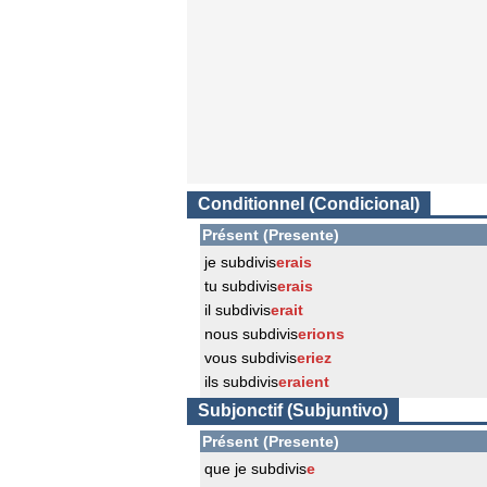
Conditionnel (Condicional)
Présent (Presente)
je subdivis
erais
tu subdivis
erais
il subdivis
erait
nous subdivis
erions
vous subdivis
eriez
ils subdivis
eraient
Subjonctif (Subjuntivo)
Présent (Presente)
que je subdivis
e