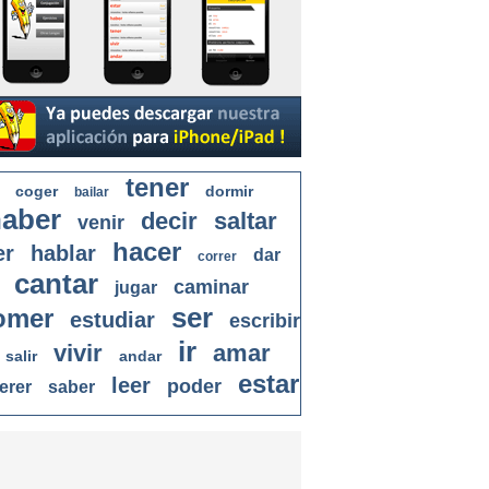
tener
coger
dormir
bailar
aber
decir
saltar
venir
hacer
er
hablar
dar
correr
cantar
caminar
jugar
ser
omer
estudiar
escribir
ir
vivir
amar
salir
andar
estar
leer
poder
erer
saber