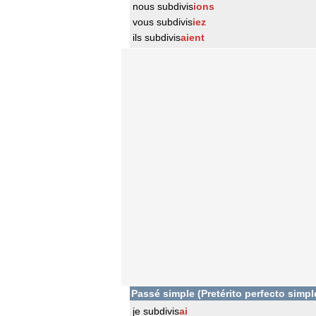
nous subdivis
ions
vous subdivis
iez
ils subdivis
aient
Passé simple (Pretérito perfecto simpl
je subdivis
ai