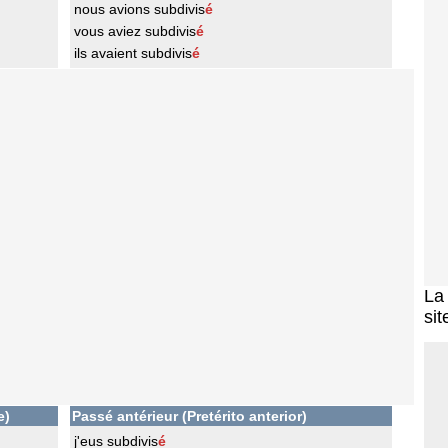
nous avions subdivis
é
vous aviez subdivis
é
ils avaient subdivis
é
L
sit
e)
Passé antérieur (Pretérito anterior)
j'eus subdivis
é