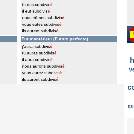
tu eus subdivis
é
il eut subdivis
é
nous eûmes subdivis
é
vous eûtes subdivis
é
ils eurent subdivis
é
Futur antérieur (Futuro perfecto)
j'aurai subdivis
é
tu auras subdivis
é
h
il aura subdivis
é
nous aurons subdivis
é
v
vous aurez subdivis
é
ils auront subdivis
é
c
qu