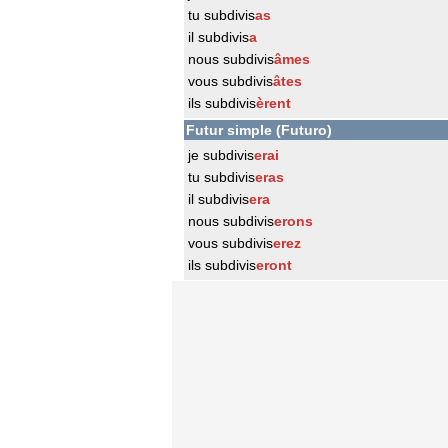
tu subdivis
as
il subdivis
a
nous subdivis
âmes
vous subdivis
âtes
ils subdivis
èrent
Futur simple (Futuro)
je subdivis
erai
tu subdivis
eras
il subdivis
era
nous subdivis
erons
vous subdivis
erez
ils subdivis
eront