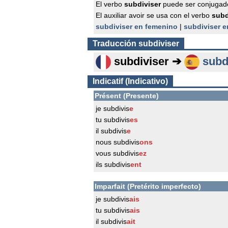
El verbo
subdiviser
puede ser conjugad
El auxiliar avoir se usa con el verbo
subd
subdiviser en femenino
|
subdiviser e
Traducción
subdiviser
subdiviser ➔
subd
Indicatif (Indicativo)
Présent (Presente)
je subdivis
e
tu subdivis
es
il subdivis
e
nous subdivis
ons
vous subdivis
ez
ils subdivis
ent
Imparfait (Pretérito imperfecto)
je subdivis
ais
tu subdivis
ais
il subdivis
ait