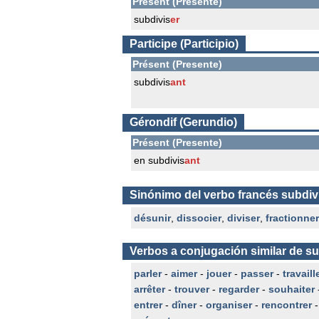
Présent (Presente)
subdivis
er
Participe (Participio)
Présent (Presente)
subdivis
ant
Gérondif (Gerundio)
Présent (Presente)
en subdivis
ant
Sinónimo del verbo francés subdiv
désunir
,
dissocier
,
diviser
,
fractionner
Verbos a conjugación similar de su
parler
-
aimer
-
jouer
-
passer
-
travaill
arrêter
-
trouver
-
regarder
-
souhaiter
entrer
-
dîner
-
organiser
-
rencontrer