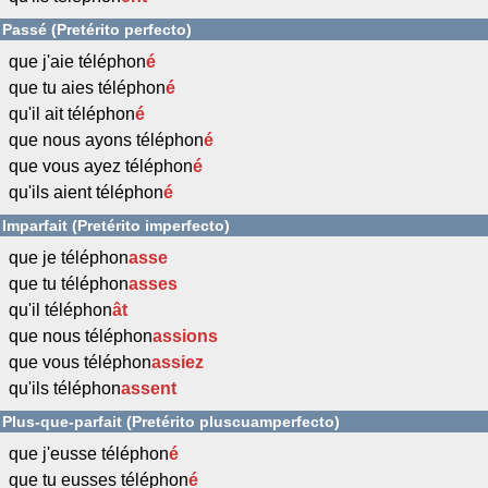
Passé (Pretérito perfecto)
que j'aie téléphon
é
que tu aies téléphon
é
qu'il ait téléphon
é
que nous ayons téléphon
é
que vous ayez téléphon
é
qu'ils aient téléphon
é
Imparfait (Pretérito imperfecto)
que je téléphon
asse
que tu téléphon
asses
qu'il téléphon
ât
que nous téléphon
assions
que vous téléphon
assiez
qu'ils téléphon
assent
Plus-que-parfait (Pretérito pluscuamperfecto)
que j'eusse téléphon
é
que tu eusses téléphon
é