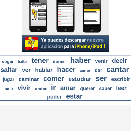
haber
tener
decir
venir
coger
dormir
bailar
cantar
hacer
saltar
ver
hablar
dar
correr
ser
comer
estudiar
caminar
escribir
jugar
ir
vivir
amar
leer
querer
saber
salir
andar
estar
poder