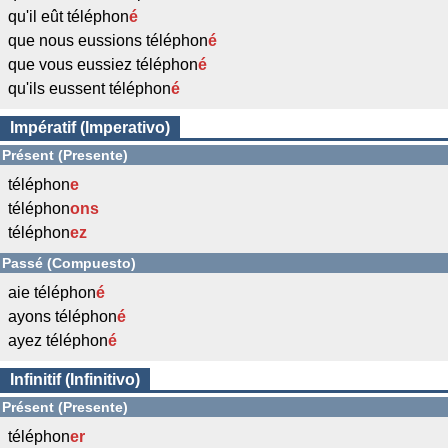
qu'il eût téléphon
é
que nous eussions téléphon
é
que vous eussiez téléphon
é
qu'ils eussent téléphon
é
Impératif (Imperativo)
Présent (Presente)
téléphon
e
téléphon
ons
téléphon
ez
Passé (Compuesto)
aie téléphon
é
ayons téléphon
é
ayez téléphon
é
Infinitif (Infinitivo)
Présent (Presente)
téléphon
er