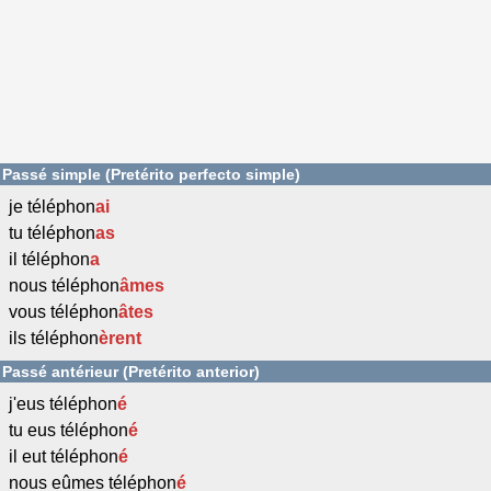
Passé simple (Pretérito perfecto simple)
je téléphon
ai
tu téléphon
as
il téléphon
a
nous téléphon
âmes
vous téléphon
âtes
ils téléphon
èrent
Passé antérieur (Pretérito anterior)
j'eus téléphon
é
tu eus téléphon
é
il eut téléphon
é
nous eûmes téléphon
é