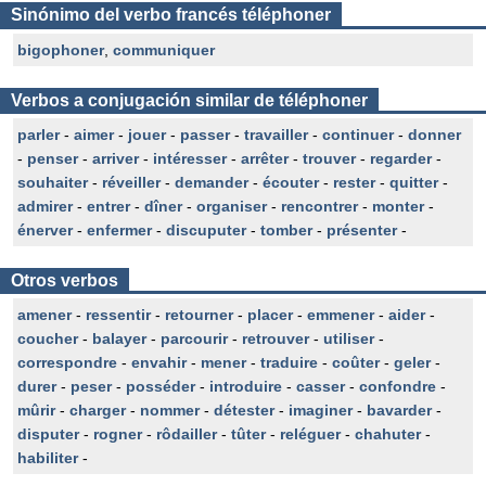
Sinónimo del verbo francés téléphoner
bigophoner
,
communiquer
Verbos a conjugación similar de téléphoner
parler
-
aimer
-
jouer
-
passer
-
travailler
-
continuer
-
donner
-
penser
-
arriver
-
intéresser
-
arrêter
-
trouver
-
regarder
-
souhaiter
-
réveiller
-
demander
-
écouter
-
rester
-
quitter
-
admirer
-
entrer
-
dîner
-
organiser
-
rencontrer
-
monter
-
énerver
-
enfermer
-
discuputer
-
tomber
-
présenter
-
Otros verbos
amener
-
ressentir
-
retourner
-
placer
-
emmener
-
aider
-
coucher
-
balayer
-
parcourir
-
retrouver
-
utiliser
-
correspondre
-
envahir
-
mener
-
traduire
-
coûter
-
geler
-
durer
-
peser
-
posséder
-
introduire
-
casser
-
confondre
-
mûrir
-
charger
-
nommer
-
détester
-
imaginer
-
bavarder
-
disputer
-
rogner
-
rôdailler
-
tûter
-
reléguer
-
chahuter
-
habiliter
-