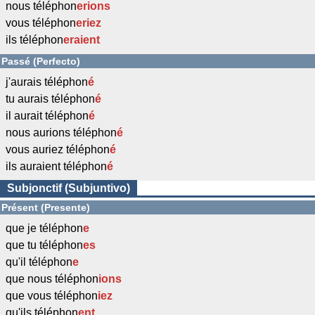
nous téléphon
erions
vous téléphon
eriez
ils téléphon
eraient
Passé (Perfecto)
j'aurais téléphon
é
tu aurais téléphon
é
il aurait téléphon
é
nous aurions téléphon
é
vous auriez téléphon
é
ils auraient téléphon
é
Subjonctif (Subjuntivo)
Présent (Presente)
que je téléphon
e
que tu téléphon
es
qu'il téléphon
e
que nous téléphon
ions
que vous téléphon
iez
qu'ils téléphon
ent