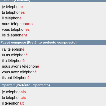
je téléphon
e
tu téléphon
es
il téléphon
e
nous téléphon
ons
vous téléphon
ez
ils téléphon
ent
Passé composé (Pretérito perfecto compuesto)
j'ai téléphon
é
tu as téléphon
é
il a téléphon
é
nous avons téléphon
é
vous avez téléphon
é
ils ont téléphon
é
Imparfait (Pretérito imperfecto)
je téléphon
ais
tu téléphon
ais
il téléphon
ait