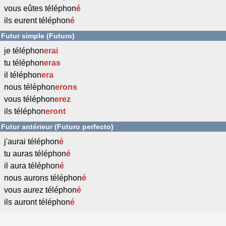
vous eûtes téléphon
é
ils eurent téléphon
é
Futur simple (Futuro)
je téléphon
erai
tu téléphon
eras
il téléphon
era
nous téléphon
erons
vous téléphon
erez
ils téléphon
eront
Futur antérieur (Futuro perfecto)
j'aurai téléphon
é
tu auras téléphon
é
il aura téléphon
é
nous aurons téléphon
é
vous aurez téléphon
é
ils auront téléphon
é