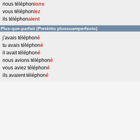
nous téléphon
ions
vous téléphon
iez
ils téléphon
aient
Plus-que-parfait (Pretérito pluscuamperfecto)
j'avais téléphon
é
tu avais téléphon
é
il avait téléphon
é
nous avions téléphon
é
vous aviez téléphon
é
ils avaient téléphon
é