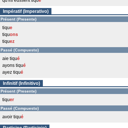
qu'ils eussent tiqu
é
Impératif (Imperativo)
Présent (Presente)
tiqu
e
tiqu
ons
tiqu
ez
Passé (Compuesto)
aie tiqu
é
ayons tiqu
é
ayez tiqu
é
Infinitif (Infinitivo)
Présent (Presente)
tiqu
er
Passé (Compuesto)
avoir tiqu
é
Participe (Participio)