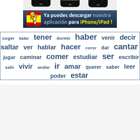
haber
tener
decir
venir
coger
dormir
bailar
cantar
hacer
saltar
ver
hablar
dar
correr
ser
comer
estudiar
caminar
escribir
jugar
ir
vivir
amar
leer
querer
saber
salir
andar
estar
poder