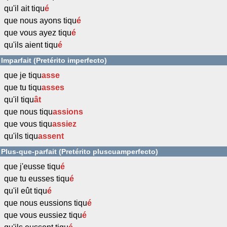
qu'il ait tiqu
é
que nous ayons tiqu
é
que vous ayez tiqu
é
qu'ils aient tiqu
é
Imparfait (Pretérito imperfecto)
que je tiqu
asse
que tu tiqu
asses
qu'il tiqu
ât
que nous tiqu
assions
que vous tiqu
assiez
qu'ils tiqu
assent
Plus-que-parfait (Pretérito pluscuamperfecto)
que j'eusse tiqu
é
que tu eusses tiqu
é
qu'il eût tiqu
é
que nous eussions tiqu
é
que vous eussiez tiqu
é