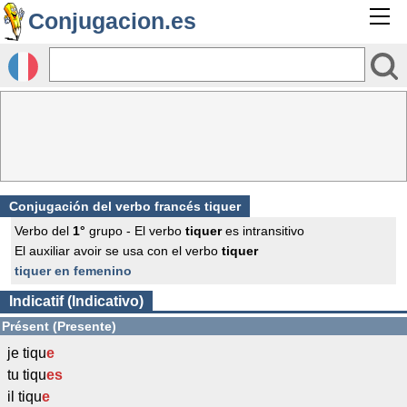
Conjugacion.es
Conjugación del verbo francés
tiquer
Verbo del
1°
grupo - El verbo
tiquer
es intransitivo
El auxiliar avoir se usa con el verbo
tiquer
tiquer en femenino
Indicatif (Indicativo)
Présent (Presente)
je tiqu
e
tu tiqu
es
il tiqu
e