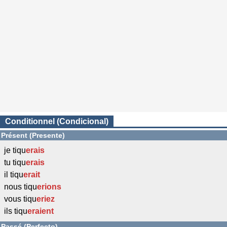
Conditionnel (Condicional)
Présent (Presente)
je tiqu
erais
tu tiqu
erais
il tiqu
erait
nous tiqu
erions
vous tiqu
eriez
ils tiqu
eraient
Passé (Perfecto)