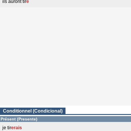
ils auront tir
é
Conditionnel (Condicional)
Présent (Presente)
je tir
erais