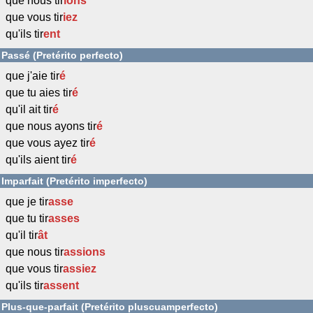
que nous tir
ions
que vous tir
iez
qu'ils tir
ent
Passé (Pretérito perfecto)
que j'aie tir
é
que tu aies tir
é
qu'il ait tir
é
que nous ayons tir
é
que vous ayez tir
é
qu'ils aient tir
é
Imparfait (Pretérito imperfecto)
que je tir
asse
que tu tir
asses
qu'il tir
ât
que nous tir
assions
que vous tir
assiez
qu'ils tir
assent
Plus-que-parfait (Pretérito pluscuamperfecto)