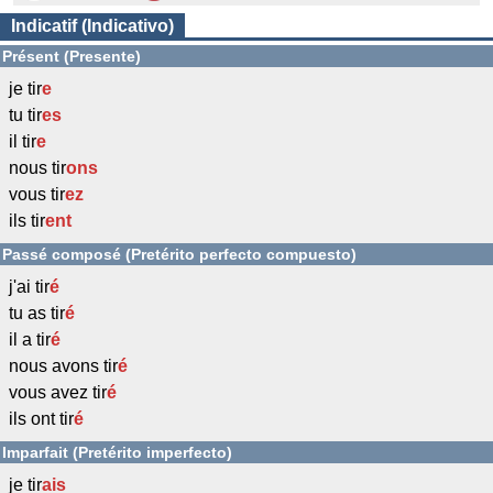
Indicatif (Indicativo)
Présent (Presente)
je tir
e
tu tir
es
il tir
e
nous tir
ons
vous tir
ez
ils tir
ent
Passé composé (Pretérito perfecto compuesto)
j'ai tir
é
tu as tir
é
il a tir
é
nous avons tir
é
vous avez tir
é
ils ont tir
é
Imparfait (Pretérito imperfecto)
je tir
ais