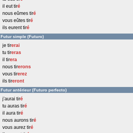
il eut tir
é
nous eûmes tir
é
vous eûtes tir
é
ils eurent tir
é
Futur simple (Futuro)
je tir
erai
tu tir
eras
il tir
era
nous tir
erons
vous tir
erez
ils tir
eront
Futur antérieur (Futuro perfecto)
j'aurai tir
é
tu auras tir
é
il aura tir
é
nous aurons tir
é
vous aurez tir
é