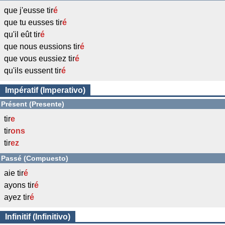
que j'eusse tir
é
que tu eusses tir
é
qu'il eût tir
é
que nous eussions tir
é
que vous eussiez tir
é
qu'ils eussent tir
é
Impératif (Imperativo)
Présent (Presente)
tir
e
tir
ons
tir
ez
Passé (Compuesto)
aie tir
é
ayons tir
é
ayez tir
é
Infinitif (Infinitivo)