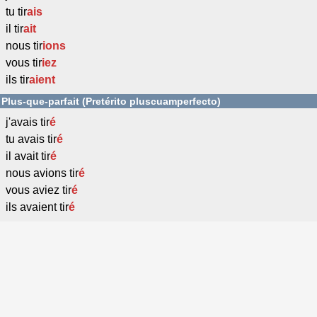
tu tir
ais
il tir
ait
nous tir
ions
vous tir
iez
ils tir
aient
Plus-que-parfait (Pretérito pluscuamperfecto)
j'avais tir
é
tu avais tir
é
il avait tir
é
nous avions tir
é
vous aviez tir
é
ils avaient tir
é