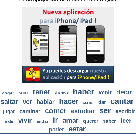
haber
tener
decir
venir
coger
dormir
bailar
cantar
hacer
saltar
ver
hablar
dar
correr
ser
comer
estudiar
caminar
escribir
jugar
ir
vivir
amar
leer
querer
saber
salir
andar
estar
poder