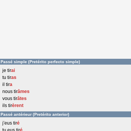
Passé simple (Pretérito perfecto simple)
je tir
ai
tu tir
as
il tir
a
nous tir
âmes
vous tir
âtes
ils tir
èrent
Passé antérieur (Pretérito anterior)
j'eus tir
é
tu eus tir
é