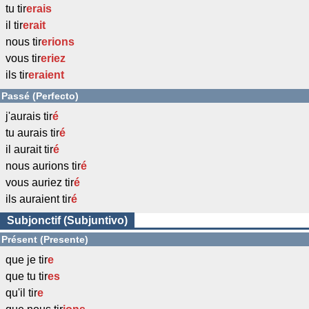
tu tir
erais
il tir
erait
nous tir
erions
vous tir
eriez
ils tir
eraient
Passé (Perfecto)
j'aurais tir
é
tu aurais tir
é
il aurait tir
é
nous aurions tir
é
vous auriez tir
é
ils auraient tir
é
Subjonctif (Subjuntivo)
Présent (Presente)
que je tir
e
que tu tir
es
qu'il tir
e