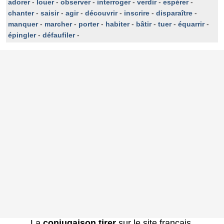
adorer
-
louer
-
observer
-
interroger
-
verdir
-
espérer
-
chanter
-
saisir
-
agir
-
découvrir
-
inscrire
-
disparaître
-
manquer
-
marcher
-
porter
-
habiter
-
bâtir
-
tuer
-
équarrir
-
épingler
-
défaufiler
-
La
conjugaison tirer
sur le site français.