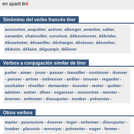
en ayant tir
é
Sinónimo del verbo francés tirer
accrocher
,
acquitter
,
activer
,
allonger
,
arracher
,
calter
,
canarder
,
chatouiller
,
conclure
,
déboutonner
,
débrider
,
décacheter
,
décaniller
,
décharger
,
déclouer
,
décocher
,
déduire
,
défaire
,
déguerpir
,
délivrer
Verbos a conjugación similar de tirer
parler
-
aimer
-
jouer
-
passer
-
travailler
-
continuer
-
donner
-
penser
-
arriver
-
intéresser
-
arrêter
-
trouver
-
regarder
-
souhaiter
-
réveiller
-
demander
-
écouter
-
rester
-
quitter
-
admirer
-
entrer
-
dîner
-
organiser
-
rencontrer
-
monter
-
énerver
-
enfermer
-
discuputer
-
tomber
-
présenter
-
Otros verbos
marier
-
poursuivre
-
énerver
-
loger
-
enfermer
-
discuputer
-
tomber
-
pleuvoir
-
renvoyer
-
présenter
-
nager
-
fermer
-