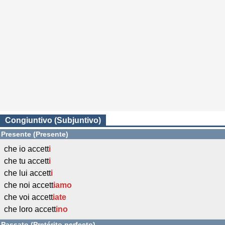
Congiuntivo (Subjuntivo)
Presente (Presente)
che io accett
i
che tu accett
i
che lui accett
i
che noi accett
iamo
che voi accett
iate
che loro accett
ino
Passato (Pretérito perfecto)