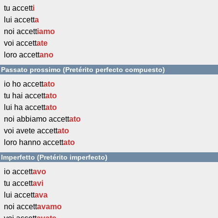
tu accett
i
lui accett
a
noi accett
iamo
voi accett
ate
loro accett
ano
Passato prossimo (Pretérito perfecto compuesto)
io ho accett
ato
tu hai accett
ato
lui ha accett
ato
noi abbiamo accett
ato
voi avete accett
ato
loro hanno accett
ato
Imperfetto (Pretérito imperfecto)
io accett
avo
tu accett
avi
lui accett
ava
noi accett
avamo