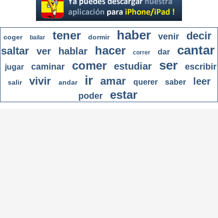
haber
tener
decir
venir
coger
dormir
bailar
cantar
hacer
saltar
ver
hablar
dar
correr
ser
comer
estudiar
caminar
escribir
jugar
ir
vivir
amar
leer
querer
saber
salir
andar
estar
poder