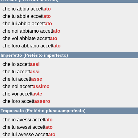
che io abbia accett
ato
che tu abbia accett
ato
che lui abbia accett
ato
che noi abbiamo accett
ato
che voi abbiate accett
ato
che loro abbiano accett
ato
Imperfetto (Pretérito imperfecto)
che io accett
assi
che tu accett
assi
che lui accett
asse
che noi accett
assimo
che voi accett
aste
che loro accett
assero
Trapassato (Pretérito pluscuamperfecto)
che io avessi accett
ato
che tu avessi accett
ato
che lui avesse accett
ato