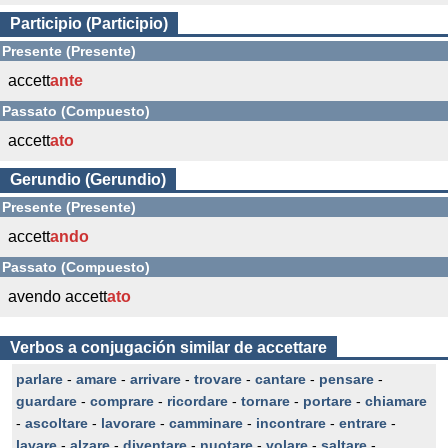
Participio (Participio)
Presente (Presente)
accett
ante
Passato (Compuesto)
accett
ato
Gerundio (Gerundio)
Presente (Presente)
accett
ando
Passato (Compuesto)
avendo accett
ato
Verbos a conjugación similar de accettare
parlare
-
amare
-
arrivare
-
trovare
-
cantare
-
pensare
-
guardare
-
comprare
-
ricordare
-
tornare
-
portare
-
chiamare
-
ascoltare
-
lavorare
-
camminare
-
incontrare
-
entrare
-
lavare
-
alzare
-
diventare
-
nuotare
-
volare
-
saltare
-