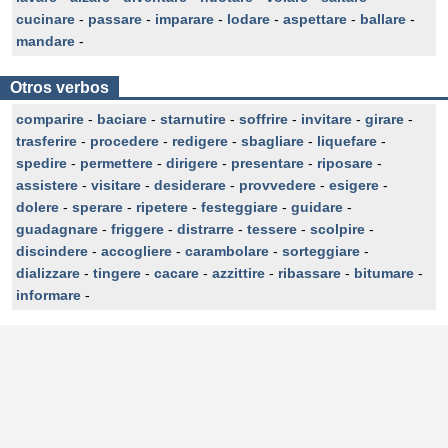
cucinare
-
passare
-
imparare
-
lodare
-
aspettare
-
ballare
-
mandare
-
Otros verbos
comparire
-
baciare
-
starnutire
-
soffrire
-
invitare
-
girare
-
trasferire
-
procedere
-
redigere
-
sbagliare
-
liquefare
-
spedire
-
permettere
-
dirigere
-
presentare
-
riposare
-
assistere
-
visitare
-
desiderare
-
provvedere
-
esigere
-
dolere
-
sperare
-
ripetere
-
festeggiare
-
guidare
-
guadagnare
-
friggere
-
distrarre
-
tessere
-
scolpire
-
discindere
-
accogliere
-
carambolare
-
sorteggiare
-
dializzare
-
tingere
-
cacare
-
azzittire
-
ribassare
-
bitumare
-
informare
-