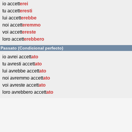
io accett
erei
tu accett
eresti
lui accett
erebbe
noi accett
eremmo
voi accett
ereste
loro accett
erebbero
Passato (Condicional perfecto)
io avrei accett
ato
tu avresti accett
ato
lui avrebbe accett
ato
noi avremmo accett
ato
voi avreste accett
ato
loro avrebbero accett
ato