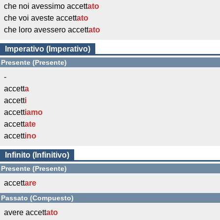
che noi avessimo accett
ato
che voi aveste accett
ato
che loro avessero accett
ato
Imperativo (Imperativo)
Presente (Presente)
-
accett
a
accett
i
accett
iamo
accett
ate
accett
ino
Infinito (Infinitivo)
Presente (Presente)
accett
are
Passato (Compuesto)
avere accett
ato