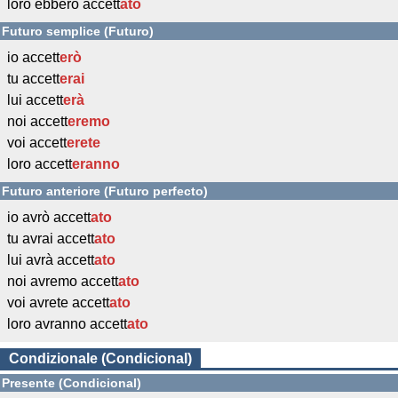
loro ebbero accett
ato
Futuro semplice (Futuro)
io accett
erò
tu accett
erai
lui accett
erà
noi accett
eremo
voi accett
erete
loro accett
eranno
Futuro anteriore (Futuro perfecto)
io avrò accett
ato
tu avrai accett
ato
lui avrà accett
ato
noi avremo accett
ato
voi avrete accett
ato
loro avranno accett
ato
Condizionale (Condicional)
Presente (Condicional)