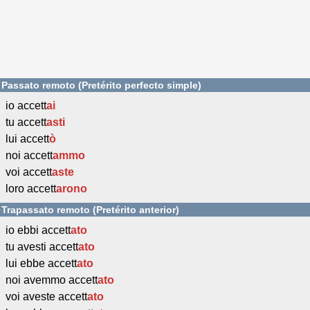
Passato remoto (Pretérito perfecto simple)
io accett
ai
tu accett
asti
lui accett
ò
noi accett
ammo
voi accett
aste
loro accett
arono
Trapassato remoto (Pretérito anterior)
io ebbi accett
ato
tu avesti accett
ato
lui ebbe accett
ato
noi avemmo accett
ato
voi aveste accett
ato