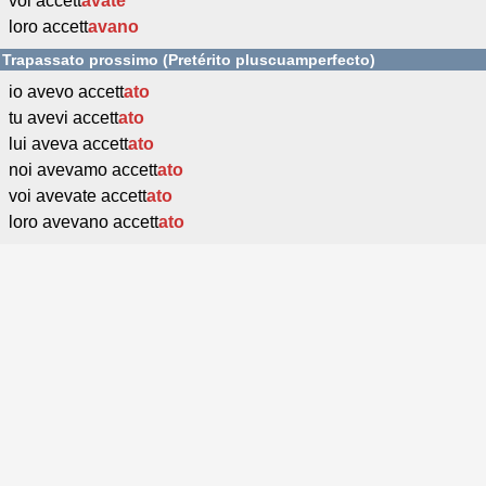
voi accett
avate
loro accett
avano
Trapassato prossimo (Pretérito pluscuamperfecto)
io avevo accett
ato
tu avevi accett
ato
lui aveva accett
ato
noi avevamo accett
ato
voi avevate accett
ato
loro avevano accett
ato