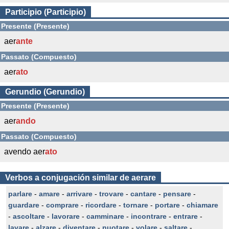
Participio (Participio)
Presente (Presente)
aer
ante
Passato (Compuesto)
aer
ato
Gerundio (Gerundio)
Presente (Presente)
aer
ando
Passato (Compuesto)
avendo aer
ato
Verbos a conjugación similar de aerare
parlare
-
amare
-
arrivare
-
trovare
-
cantare
-
pensare
-
guardare
-
comprare
-
ricordare
-
tornare
-
portare
-
chiamare
-
ascoltare
-
lavorare
-
camminare
-
incontrare
-
entrare
-
lavare
-
alzare
-
diventare
-
nuotare
-
volare
-
saltare
-