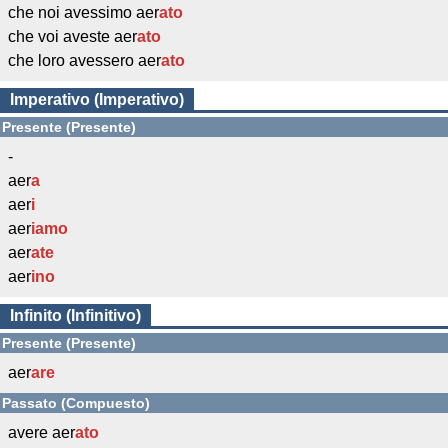
che noi avessimo aer
ato
che voi aveste aer
ato
che loro avessero aer
ato
Imperativo (Imperativo)
Presente (Presente)
-
aer
a
aer
i
aer
iamo
aer
ate
aer
ino
Infinito (Infinitivo)
Presente (Presente)
aer
are
Passato (Compuesto)
avere aer
ato