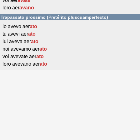
voi aer
avate
loro aer
avano
Trapassato prossimo (Pretérito pluscuamperfecto)
io avevo aer
ato
tu avevi aer
ato
lui aveva aer
ato
noi avevamo aer
ato
voi avevate aer
ato
loro avevano aer
ato