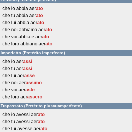
che io abbia aer
ato
che tu abbia aer
ato
che lui abbia aer
ato
che noi abbiamo aer
ato
che voi abbiate aer
ato
che loro abbiano aer
ato
Imperfetto (Pretérito imperfecto)
che io aer
assi
che tu aer
assi
che lui aer
asse
che noi aer
assimo
che voi aer
aste
che loro aer
assero
Trapassato (Pretérito pluscuamperfecto)
che io avessi aer
ato
che tu avessi aer
ato
che lui avesse aer
ato