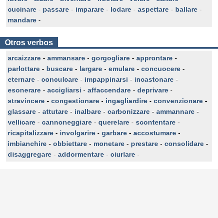
cucinare
-
passare
-
imparare
-
lodare
-
aspettare
-
ballare
-
mandare
-
Otros verbos
arcaizzare
-
ammansare
-
gorgogliare
-
approntare
-
parlottare
-
buscare
-
largare
-
emulare
-
concuocere
-
eternare
-
conculcare
-
impappinarsi
-
incastonare
-
esonerare
-
accigliarsi
-
affaccendare
-
deprivare
-
stravincere
-
congestionare
-
ingagliardire
-
convenzionare
-
glassare
-
attutare
-
inalbare
-
carbonizzare
-
ammannare
-
vellicare
-
cannoneggiare
-
querelare
-
scontentare
-
ricapitalizzare
-
involgarire
-
garbare
-
accostumare
-
imbianchire
-
obbiettare
-
monetare
-
prestare
-
consolidare
-
disaggregare
-
addormentare
-
ciurlare
-