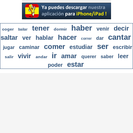
haber
tener
decir
venir
coger
dormir
bailar
cantar
hacer
saltar
ver
hablar
dar
correr
ser
comer
estudiar
caminar
escribir
jugar
ir
vivir
amar
leer
querer
saber
salir
andar
estar
poder