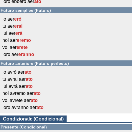
loro ebbero aer
ato
Futuro semplice (Futuro)
io aer
erò
tu aer
erai
lui aer
erà
noi aer
eremo
voi aer
erete
loro aer
eranno
Futuro anteriore (Futuro perfecto)
io avrò aer
ato
tu avrai aer
ato
lui avrà aer
ato
noi avremo aer
ato
voi avrete aer
ato
loro avranno aer
ato
Condizionale (Condicional)
Presente (Condicional)