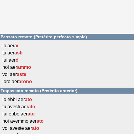
Passato remoto (Pretérito perfecto simple)
io aer
ai
tu aer
asti
lui aer
ò
noi aer
ammo
voi aer
aste
loro aer
arono
Trapassato remoto (Pretérito anterior)
io ebbi aer
ato
tu avesti aer
ato
lui ebbe aer
ato
noi avemmo aer
ato
voi aveste aer
ato