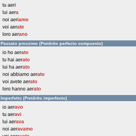
tu aer
i
lui aer
a
noi aer
iamo
voi aer
ate
loro aer
ano
Passato prossimo (Pretérito perfecto compuesto)
io ho aer
ato
tu hai aer
ato
lui ha aer
ato
noi abbiamo aer
ato
voi avete aer
ato
loro hanno aer
ato
Imperfetto (Pretérito imperfecto)
io aer
avo
tu aer
avi
lui aer
ava
noi aer
avamo