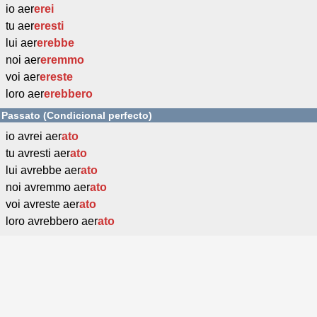
io aer
erei
tu aer
eresti
lui aer
erebbe
noi aer
eremmo
voi aer
ereste
loro aer
erebbero
Passato (Condicional perfecto)
io avrei aer
ato
tu avresti aer
ato
lui avrebbe aer
ato
noi avremmo aer
ato
voi avreste aer
ato
loro avrebbero aer
ato