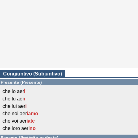
Congiuntivo (Subjuntivo)
Presente (Presente)
che io aer
i
che tu aer
i
che lui aer
i
che noi aer
iamo
che voi aer
iate
che loro aer
ino
Passato (Pretérito perfecto)