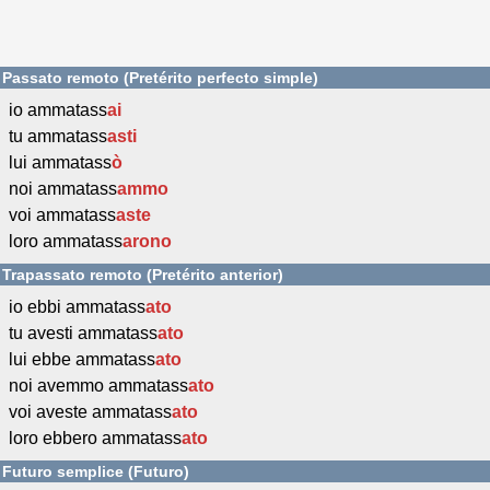
Passato remoto (Pretérito perfecto simple)
io ammatass
ai
tu ammatass
asti
lui ammatass
ò
noi ammatass
ammo
voi ammatass
aste
loro ammatass
arono
Trapassato remoto (Pretérito anterior)
io ebbi ammatass
ato
tu avesti ammatass
ato
lui ebbe ammatass
ato
noi avemmo ammatass
ato
voi aveste ammatass
ato
loro ebbero ammatass
ato
Futuro semplice (Futuro)