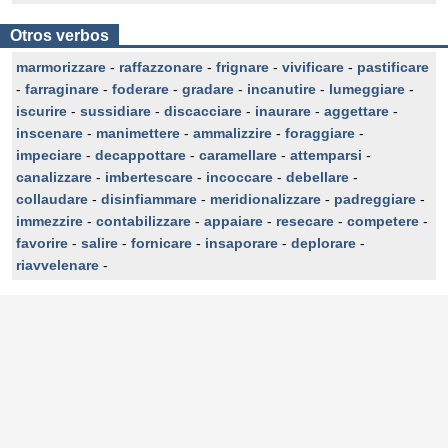
Otros verbos
marmorizzare
-
raffazzonare
-
frignare
-
vivificare
-
pastificare
-
farraginare
-
foderare
-
gradare
-
incanutire
-
lumeggiare
-
iscurire
-
sussidiare
-
discacciare
-
inaurare
-
aggettare
-
inscenare
-
manimettere
-
ammalizzire
-
foraggiare
-
impeciare
-
decappottare
-
caramellare
-
attemparsi
-
canalizzare
-
imbertescare
-
incoccare
-
debellare
-
collaudare
-
disinfiammare
-
meridionalizzare
-
padreggiare
-
immezzire
-
contabilizzare
-
appaiare
-
resecare
-
competere
-
favorire
-
salire
-
fornicare
-
insaporare
-
deplorare
-
riavvelenare
-