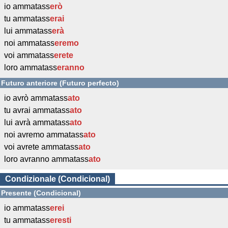
io ammatass
erò
tu ammatass
erai
lui ammatass
erà
noi ammatass
eremo
voi ammatass
erete
loro ammatass
eranno
Futuro anteriore (Futuro perfecto)
io avrò ammatass
ato
tu avrai ammatass
ato
lui avrà ammatass
ato
noi avremo ammatass
ato
voi avrete ammatass
ato
loro avranno ammatass
ato
Condizionale (Condicional)
Presente (Condicional)
io ammatass
erei
tu ammatass
eresti