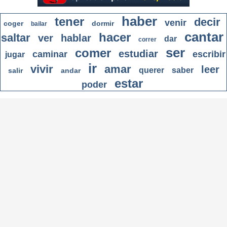
haber
tener
decir
venir
coger
dormir
bailar
cantar
hacer
saltar
ver
hablar
dar
correr
ser
comer
estudiar
caminar
escribir
jugar
ir
vivir
amar
leer
querer
saber
salir
andar
estar
poder