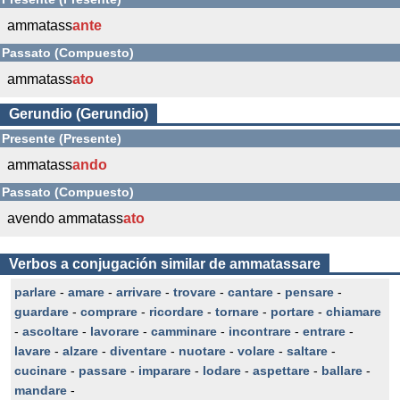
ammatass
ante
Passato (Compuesto)
ammatass
ato
Gerundio (Gerundio)
Presente (Presente)
ammatass
ando
Passato (Compuesto)
avendo ammatass
ato
Verbos a conjugación similar de ammatassare
parlare
-
amare
-
arrivare
-
trovare
-
cantare
-
pensare
-
guardare
-
comprare
-
ricordare
-
tornare
-
portare
-
chiamare
-
ascoltare
-
lavorare
-
camminare
-
incontrare
-
entrare
-
lavare
-
alzare
-
diventare
-
nuotare
-
volare
-
saltare
-
cucinare
-
passare
-
imparare
-
lodare
-
aspettare
-
ballare
-
mandare
-