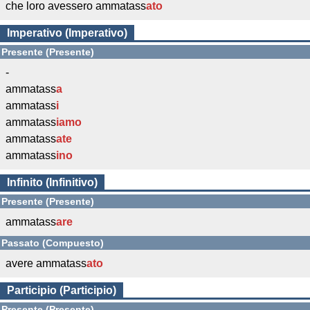
che loro avessero ammatass
ato
Imperativo (Imperativo)
Presente (Presente)
-
ammatass
a
ammatass
i
ammatass
iamo
ammatass
ate
ammatass
ino
Infinito (Infinitivo)
Presente (Presente)
ammatass
are
Passato (Compuesto)
avere ammatass
ato
Participio (Participio)
Presente (Presente)