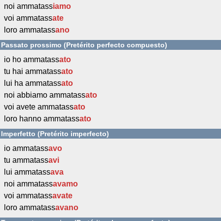
noi ammatass
iamo
voi ammatass
ate
loro ammatass
ano
Passato prossimo (Pretérito perfecto compuesto)
io ho ammatass
ato
tu hai ammatass
ato
lui ha ammatass
ato
noi abbiamo ammatass
ato
voi avete ammatass
ato
loro hanno ammatass
ato
Imperfetto (Pretérito imperfecto)
io ammatass
avo
tu ammatass
avi
lui ammatass
ava
noi ammatass
avamo
voi ammatass
avate
loro ammatass
avano