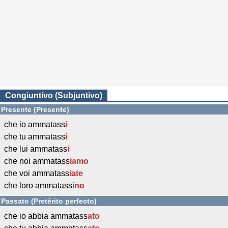
Congiuntivo (Subjuntivo)
Presente (Presente)
che io ammatass
i
che tu ammatass
i
che lui ammatass
i
che noi ammatass
iamo
che voi ammatass
iate
che loro ammatass
ino
Passato (Pretérito perfecto)
che io abbia ammatass
ato