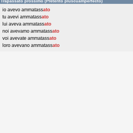
Trapassato prossimo (Pretérito pluscuamperfecto)
io avevo ammatass
ato
tu avevi ammatass
ato
lui aveva ammatass
ato
noi avevamo ammatass
ato
voi avevate ammatass
ato
loro avevano ammatass
ato