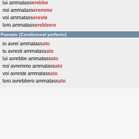
lui ammatass
erebbe
noi ammatass
eremmo
voi ammatass
ereste
loro ammatass
erebbero
Passato (Condicional perfecto)
io avrei ammatass
ato
tu avresti ammatass
ato
lui avrebbe ammatass
ato
noi avremmo ammatass
ato
voi avreste ammatass
ato
loro avrebbero ammatass
ato