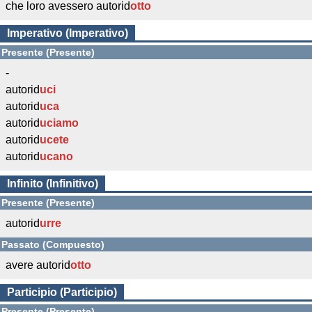
che loro avessero autorid
otto
Imperativo (Imperativo)
Presente (Presente)
-
autorid
uci
autorid
uca
autorid
uciamo
autorid
ucete
autorid
ucano
Infinito (Infinitivo)
Presente (Presente)
autorid
urre
Passato (Compuesto)
avere autorid
otto
Participio (Participio)
Presente (Presente)