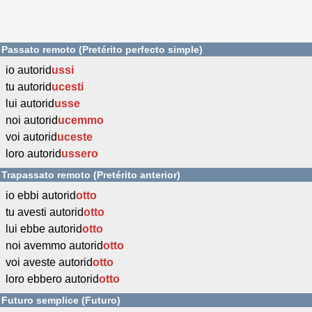
Passato remoto (Pretérito perfecto simple)
io autorid
ussi
tu autorid
ucesti
lui autorid
usse
noi autorid
ucemmo
voi autorid
uceste
loro autorid
ussero
Trapassato remoto (Pretérito anterior)
io ebbi autorid
otto
tu avesti autorid
otto
lui ebbe autorid
otto
noi avemmo autorid
otto
voi aveste autorid
otto
loro ebbero autorid
otto
Futuro semplice (Futuro)