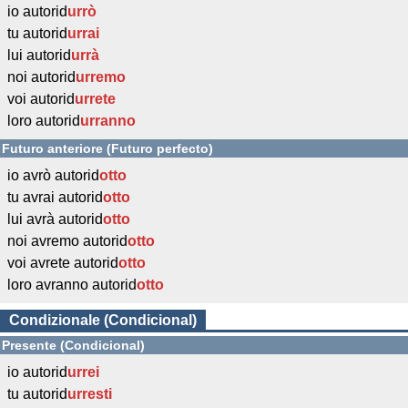
io autorid
urrò
tu autorid
urrai
lui autorid
urrà
noi autorid
urremo
voi autorid
urrete
loro autorid
urranno
Futuro anteriore (Futuro perfecto)
io avrò autorid
otto
tu avrai autorid
otto
lui avrà autorid
otto
noi avremo autorid
otto
voi avrete autorid
otto
loro avranno autorid
otto
Condizionale (Condicional)
Presente (Condicional)
io autorid
urrei
tu autorid
urresti