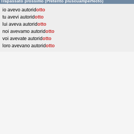
Trapassato prossimo (Pretérito pluscuamperfecto)
io avevo autorid
otto
tu avevi autorid
otto
lui aveva autorid
otto
noi avevamo autorid
otto
voi avevate autorid
otto
loro avevano autorid
otto