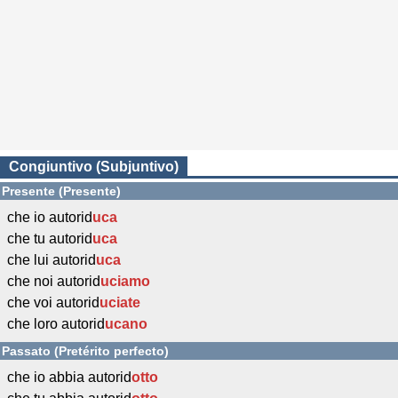
Congiuntivo (Subjuntivo)
Presente (Presente)
che io autorid
uca
che tu autorid
uca
che lui autorid
uca
che noi autorid
uciamo
che voi autorid
uciate
che loro autorid
ucano
Passato (Pretérito perfecto)
che io abbia autorid
otto