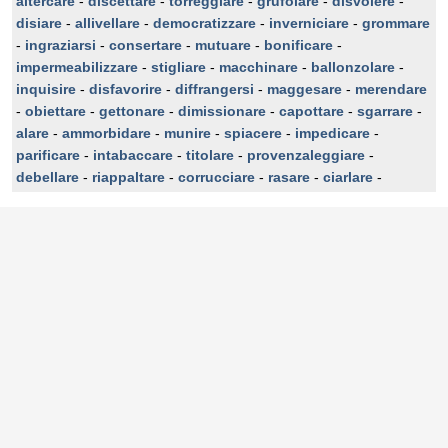
altercare
-
discettare
-
torreggiare
-
grufolare
-
disvolere
-
disiare
-
allivellare
-
democratizzare
-
inverniciare
-
grommare
-
ingraziarsi
-
consertare
-
mutuare
-
bonificare
-
impermeabilizzare
-
stigliare
-
macchinare
-
ballonzolare
-
inquisire
-
disfavorire
-
diffrangersi
-
maggesare
-
merendare
-
obiettare
-
gettonare
-
dimissionare
-
capottare
-
sgarrare
-
alare
-
ammorbidare
-
munire
-
spiacere
-
impedicare
-
parificare
-
intabaccare
-
titolare
-
provenzaleggiare
-
debellare
-
riappaltare
-
corrucciare
-
rasare
-
ciarlare
-