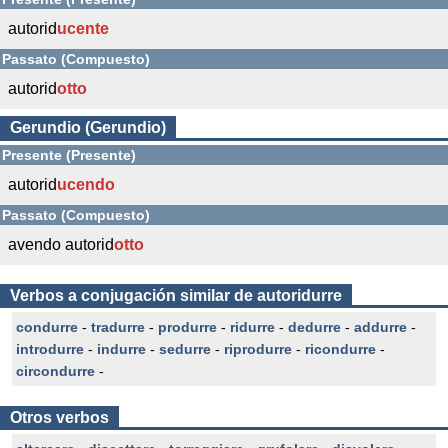
autorid
ucente
Passato (Compuesto)
autorid
otto
Gerundio (Gerundio)
Presente (Presente)
autorid
ucendo
Passato (Compuesto)
avendo autorid
otto
Verbos a conjugación similar de autoridurre
condurre
-
tradurre
-
produrre
-
ridurre
-
dedurre
-
addurre
-
introdurre
-
indurre
-
sedurre
-
riprodurre
-
ricondurre
-
circondurre
-
Otros verbos