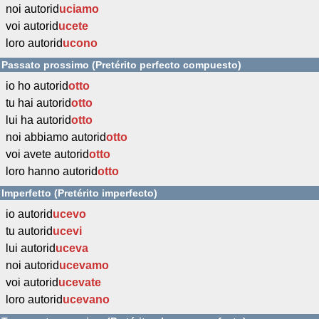
noi autorid
uciamo
voi autorid
ucete
loro autorid
ucono
Passato prossimo (Pretérito perfecto compuesto)
io ho autorid
otto
tu hai autorid
otto
lui ha autorid
otto
noi abbiamo autorid
otto
voi avete autorid
otto
loro hanno autorid
otto
Imperfetto (Pretérito imperfecto)
io autorid
ucevo
tu autorid
ucevi
lui autorid
uceva
noi autorid
ucevamo
voi autorid
ucevate
loro autorid
ucevano