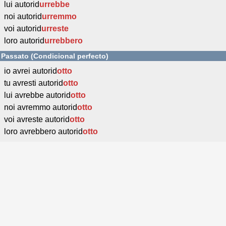
lui autorid
urrebbe
noi autorid
urremmo
voi autorid
urreste
loro autorid
urrebbero
Passato (Condicional perfecto)
io avrei autorid
otto
tu avresti autorid
otto
lui avrebbe autorid
otto
noi avremmo autorid
otto
voi avreste autorid
otto
loro avrebbero autorid
otto