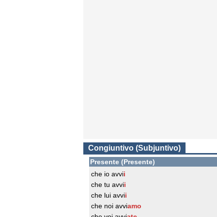
Congiuntivo (Subjuntivo)
Presente (Presente)
che io avvi
i
che tu avvi
i
che lui avvi
i
che noi avvi
amo
che voi avvi
ate