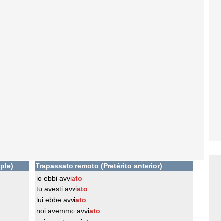
ple)
Trapassato remoto (Pretérito anterior)
io ebbi avvi
ato
tu avesti avvi
ato
lui ebbe avvi
ato
noi avemmo avvi
ato