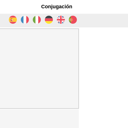
Conjugación