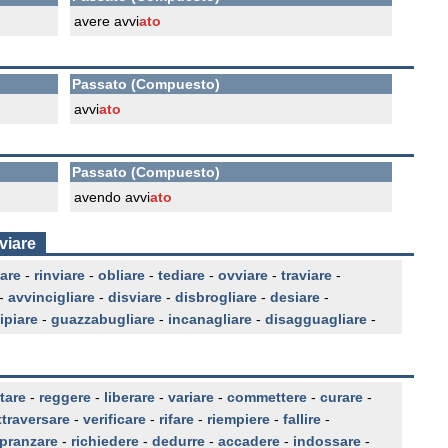
avere avvi
ato
Passato (Compuesto)
avvi
ato
Passato (Compuesto)
avendo avvi
ato
viare
are
-
rinviare
-
obliare
-
tediare
-
ovviare
-
traviare
-
-
avvincigliare
-
disviare
-
disbrogliare
-
desiare
-
ipiare
-
guazzabugliare
-
incanagliare
-
disagguagliare
-
tare
-
reggere
-
liberare
-
variare
-
commettere
-
curare
-
ttraversare
-
verificare
-
rifare
-
riempiere
-
fallire
-
pranzare
-
richiedere
-
dedurre
-
accadere
-
indossare
-