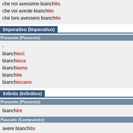
che noi avessimo bianch
ito
che voi aveste bianch
ito
che loro avessero bianch
ito
Imperativo (Imperativo)
Presente (Presente)
-
bianch
isci
bianch
isca
bianch
iamo
bianch
ite
bianch
iscano
Infinito (Infinitivo)
Presente (Presente)
bianch
ire
Passato (Compuesto)
avere bianch
ito