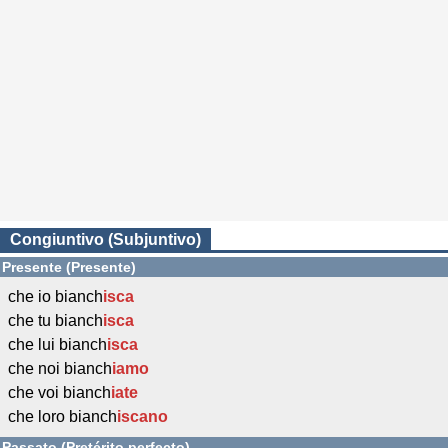
Congiuntivo (Subjuntivo)
Presente (Presente)
che io bianch
isca
che tu bianch
isca
che lui bianch
isca
che noi bianch
iamo
che voi bianch
iate
che loro bianch
iscano
Passato (Pretérito perfecto)