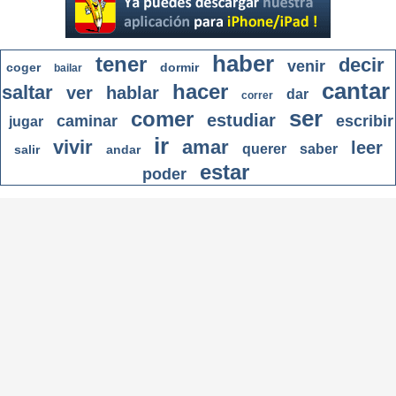
haber
tener
decir
venir
coger
dormir
bailar
cantar
hacer
saltar
ver
hablar
dar
correr
ser
comer
estudiar
caminar
escribir
jugar
ir
vivir
amar
leer
querer
saber
salir
andar
estar
poder