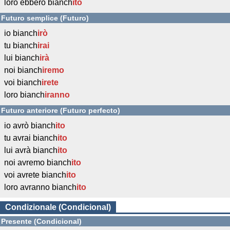
loro ebbero bianch
ito
Futuro semplice (Futuro)
io bianch
irò
tu bianch
irai
lui bianch
irà
noi bianch
iremo
voi bianch
irete
loro bianch
iranno
Futuro anteriore (Futuro perfecto)
io avrò bianch
ito
tu avrai bianch
ito
lui avrà bianch
ito
noi avremo bianch
ito
voi avrete bianch
ito
loro avranno bianch
ito
Condizionale (Condicional)
Presente (Condicional)