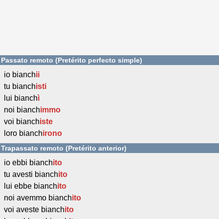
Passato remoto (Pretérito perfecto simple)
io bianch
ii
tu bianch
isti
lui bianch
ì
noi bianch
immo
voi bianch
iste
loro bianch
irono
Trapassato remoto (Pretérito anterior)
io ebbi bianch
ito
tu avesti bianch
ito
lui ebbe bianch
ito
noi avemmo bianch
ito
voi aveste bianch
ito