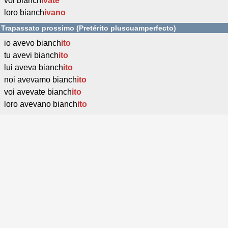
voi bianch
ivate
loro bianch
ivano
Trapassato prossimo (Pretérito pluscuamperfecto)
io avevo bianch
ito
tu avevi bianch
ito
lui aveva bianch
ito
noi avevamo bianch
ito
voi avevate bianch
ito
loro avevano bianch
ito