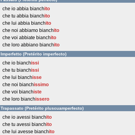
che io abbia bianch
ito
che tu abbia bianch
ito
che lui abbia bianch
ito
che noi abbiamo bianch
ito
che voi abbiate bianch
ito
che loro abbiano bianch
ito
Imperfetto (Pretérito imperfecto)
che io bianch
issi
che tu bianch
issi
che lui bianch
isse
che noi bianch
issimo
che voi bianch
iste
che loro bianch
issero
Trapassato (Pretérito pluscuamperfecto)
che io avessi bianch
ito
che tu avessi bianch
ito
che lui avesse bianch
ito