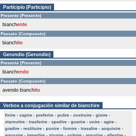
Participio (Participio)
Presente (Presente)
bianch
ente
Passato (Compuesto)
bianch
ito
Gerundio (Gerundio)
Presente (Presente)
bianch
endo
Passato (Compuesto)
avendo bianch
ito
Verbos a conjugación similar de bianchire
finire
-
capire
-
preferire
-
pulire
-
costruire
-
gioire
-
starnutire
-
trasferire
-
spedire
-
guarire
-
unire
-
agire
-
gradire
-
restituire
-
punire
-
fornire
-
trasalire
-
acquisire
-
arrossire
-
impedire
-
stupire
-
colpire
-
arrostire
-
allestire
-