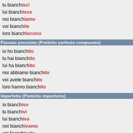
tu bianch
isci
lui bianch
isce
noi bianch
iamo
voi bianch
ite
loro bianch
iscono
Passato prossimo (Pretérito perfecto compuesto)
io ho bianch
ito
tu hai bianch
ito
lui ha bianch
ito
noi abbiamo bianch
ito
voi avete bianch
ito
loro hanno bianch
ito
Imperfetto (Pretérito imperfecto)
io bianch
ivo
tu bianch
ivi
lui bianch
iva
noi bianch
ivamo