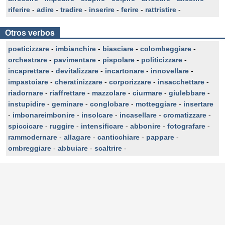
riferire
-
adire
-
tradire
-
inserire
-
ferire
-
rattristire
-
Otros verbos
poeticizzare
-
imbianchire
-
biasciare
-
colombeggiare
-
orchestrare
-
pavimentare
-
pispolare
-
politicizzare
-
incaprettare
-
devitalizzare
-
incartonare
-
innovellare
-
impastoiare
-
cheratinizzare
-
corporizzare
-
insacchettare
-
riadornare
-
riaffrettare
-
mazzolare
-
ciurmare
-
giulebbare
-
instupidire
-
geminare
-
conglobare
-
motteggiare
-
insertare
-
imbonareimbonire
-
insolcare
-
incasellare
-
cromatizzare
-
spiccicare
-
ruggire
-
intensificare
-
abbonire
-
fotografare
-
rammodernare
-
allagare
-
canticchiare
-
pappare
-
ombreggiare
-
abbuiare
-
scaltrire
-