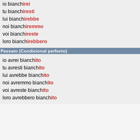
io bianch
irei
tu bianch
iresti
lui bianch
irebbe
noi bianch
iremmo
voi bianch
ireste
loro bianch
irebbero
Passato (Condicional perfecto)
io avrei bianch
ito
tu avresti bianch
ito
lui avrebbe bianch
ito
noi avremmo bianch
ito
voi avreste bianch
ito
loro avrebbero bianch
ito