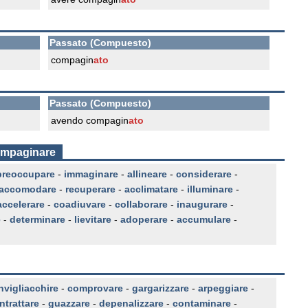
Passato (Compuesto)
compagin
ato
Passato (Compuesto)
avendo compagin
ato
compaginare
preoccupare
-
immaginare
-
allineare
-
considerare
-
accomodare
-
recuperare
-
acclimatare
-
illuminare
-
accelerare
-
coadiuvare
-
collaborare
-
inaugurare
-
e
-
determinare
-
lievitare
-
adoperare
-
accumulare
-
nvigliacchire
-
comprovare
-
gargarizzare
-
arpeggiare
-
ntrattare
-
guazzare
-
depenalizzare
-
contaminare
-