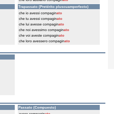
Trapassato (Pretérito pluscuamperfecto)
che io avessi compagin
ato
che tu avessi compagin
ato
che lui avesse compagin
ato
che noi avessimo compagin
ato
che voi aveste compagin
ato
che loro avessero compagin
ato
Passato (Compuesto)
avere compagin
ato