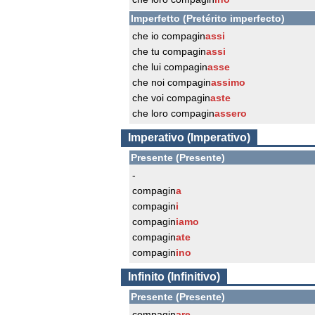
Imperfetto (Pretérito imperfecto)
che io compagin
assi
che tu compagin
assi
che lui compagin
asse
che noi compagin
assimo
che voi compagin
aste
che loro compagin
assero
Imperativo (Imperativo)
Presente (Presente)
-
compagin
a
compagin
i
compagin
iamo
compagin
ate
compagin
ino
Infinito (Infinitivo)
Presente (Presente)
compagin
are