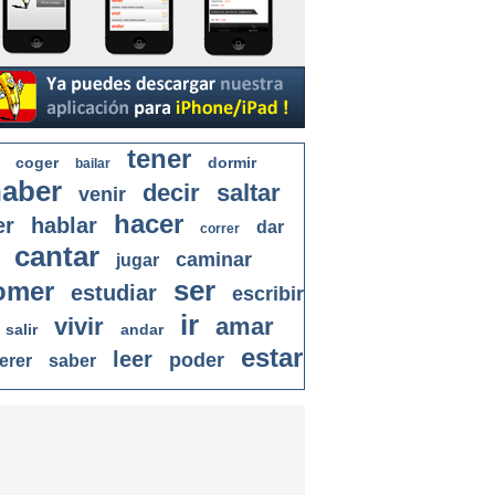
tener
coger
dormir
bailar
aber
decir
saltar
venir
hacer
er
hablar
dar
correr
cantar
caminar
jugar
ser
omer
estudiar
escribir
ir
vivir
amar
salir
andar
estar
leer
poder
erer
saber