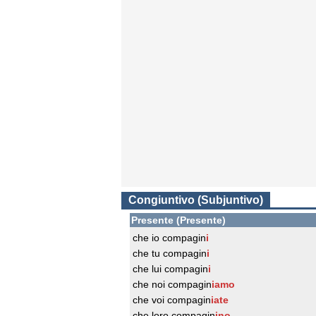
Congiuntivo (Subjuntivo)
Presente (Presente)
che io compagin
i
che tu compagin
i
che lui compagin
i
che noi compagin
iamo
che voi compagin
iate
che loro compagin
ino