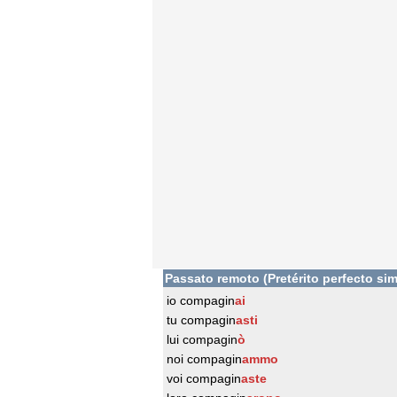
Passato remoto (Pretérito perfecto sim
io compagin
ai
tu compagin
asti
lui compagin
ò
noi compagin
ammo
voi compagin
aste