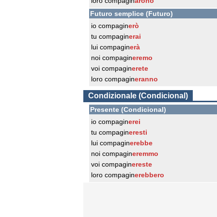
loro compagin
arono
Futuro semplice (Futuro)
io compagin
erò
tu compagin
erai
lui compagin
erà
noi compagin
eremo
voi compagin
erete
loro compagin
eranno
Condizionale (Condicional)
Presente (Condicional)
io compagin
erei
tu compagin
eresti
lui compagin
erebbe
noi compagin
eremmo
voi compagin
ereste
loro compagin
erebbero