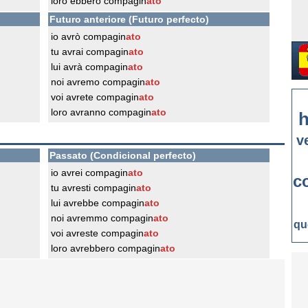
loro ebbero compagin
ato
Futuro anteriore (Futuro perfecto)
io avrò compagin
ato
tu avrai compagin
ato
lui avrà compagin
ato
noi avremo compagin
ato
voi avrete compagin
ato
loro avranno compagin
ato
h
v
Passato (Condicional perfecto)
io avrei compagin
ato
c
tu avresti compagin
ato
lui avrebbe compagin
ato
noi avremmo compagin
ato
qu
voi avreste compagin
ato
loro avrebbero compagin
ato