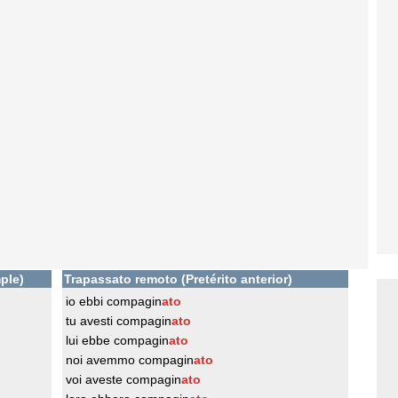
ple)
Trapassato remoto (Pretérito anterior)
io ebbi compagin
ato
tu avesti compagin
ato
lui ebbe compagin
ato
noi avemmo compagin
ato
voi aveste compagin
ato