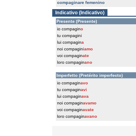
compaginare femenino
Indicativo (Indicativo)
Presente (Presente)
io compagin
o
tu compagin
i
lui compagin
a
noi compagin
iamo
voi compagin
ate
loro compagin
ano
Imperfetto (Pretérito imperfecto)
io compagin
avo
tu compagin
avi
lui compagin
ava
noi compagin
avamo
voi compagin
avate
loro compagin
avano