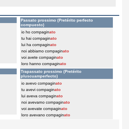
Passato prossimo (Pretérito perfecto
compuesto)
io ho compagin
ato
tu hai compagin
ato
lui ha compagin
ato
noi abbiamo compagin
ato
voi avete compagin
ato
loro hanno compagin
ato
Trapassato prossimo (Pretérito
pluscuamperfecto)
io avevo compagin
ato
tu avevi compagin
ato
lui aveva compagin
ato
noi avevamo compagin
ato
voi avevate compagin
ato
loro avevano compagin
ato