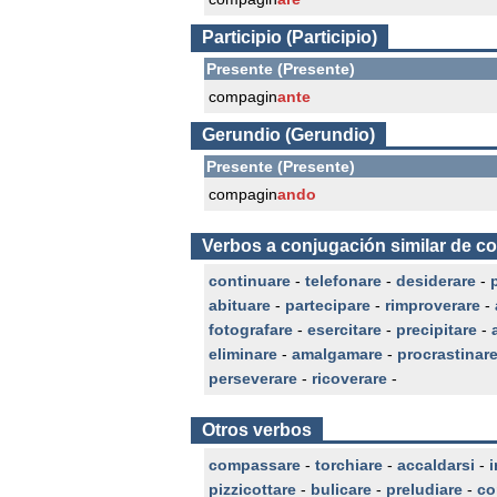
Participio (Participio)
Presente (Presente)
compagin
ante
Gerundio (Gerundio)
Presente (Presente)
compagin
ando
Verbos a conjugación similar de 
continuare
-
telefonare
-
desiderare
-
abituare
-
partecipare
-
rimproverare
-
fotografare
-
esercitare
-
precipitare
-
eliminare
-
amalgamare
-
procrastinar
perseverare
-
ricoverare
-
Otros verbos
compassare
-
torchiare
-
accaldarsi
-
i
pizzicottare
-
bulicare
-
preludiare
-
co