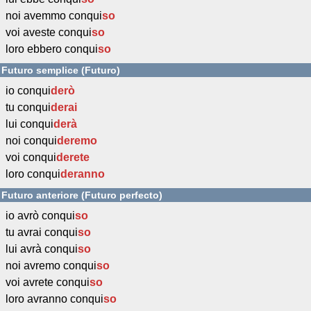
noi avemmo conqui
so
voi aveste conqui
so
loro ebbero conqui
so
Futuro semplice (Futuro)
io conqui
derò
tu conqui
derai
lui conqui
derà
noi conqui
deremo
voi conqui
derete
loro conqui
deranno
Futuro anteriore (Futuro perfecto)
io avrò conqui
so
tu avrai conqui
so
lui avrà conqui
so
noi avremo conqui
so
voi avrete conqui
so
loro avranno conqui
so