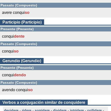
Passato (Compuesto)
avere conqui
so
Participio (Participio)
Presente (Presente)
conqui
dente
Passato (Compuesto)
conqui
so
Gerundio (Gerundio)
Presente (Presente)
conqui
dendo
Passato (Compuesto)
avendo conqui
so
Verbos a conjugación similar de conquidere
decidere
-
ridere
-
sorridere
-
dividere
-
intridere
-
collidere
-