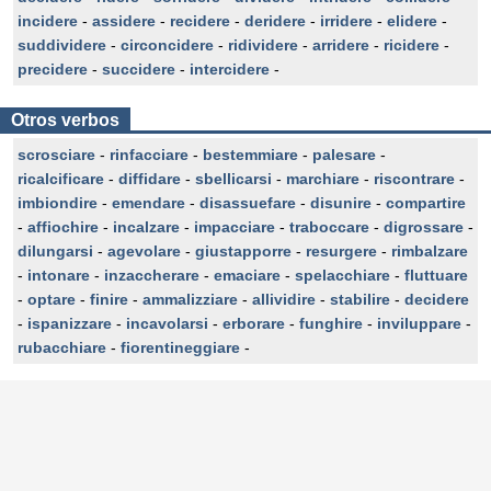
incidere
-
assidere
-
recidere
-
deridere
-
irridere
-
elidere
-
suddividere
-
circoncidere
-
ridividere
-
arridere
-
ricidere
-
precidere
-
succidere
-
intercidere
-
Otros verbos
scrosciare
-
rinfacciare
-
bestemmiare
-
palesare
-
ricalcificare
-
diffidare
-
sbellicarsi
-
marchiare
-
riscontrare
-
imbiondire
-
emendare
-
disassuefare
-
disunire
-
compartire
-
affiochire
-
incalzare
-
impacciare
-
traboccare
-
digrossare
-
dilungarsi
-
agevolare
-
giustapporre
-
resurgere
-
rimbalzare
-
intonare
-
inzaccherare
-
emaciare
-
spelacchiare
-
fluttuare
-
optare
-
finire
-
ammalizziare
-
allividire
-
stabilire
-
decidere
-
ispanizzare
-
incavolarsi
-
erborare
-
funghire
-
inviluppare
-
rubacchiare
-
fiorentineggiare
-