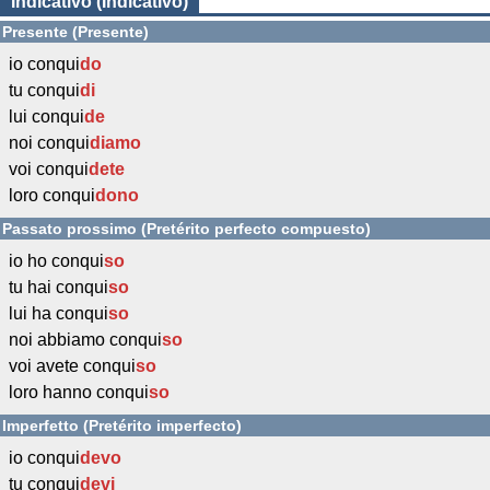
Indicativo (Indicativo)
Presente (Presente)
io conqui
do
tu conqui
di
lui conqui
de
noi conqui
diamo
voi conqui
dete
loro conqui
dono
Passato prossimo (Pretérito perfecto compuesto)
io ho conqui
so
tu hai conqui
so
lui ha conqui
so
noi abbiamo conqui
so
voi avete conqui
so
loro hanno conqui
so
Imperfetto (Pretérito imperfecto)
io conqui
devo
tu conqui
devi