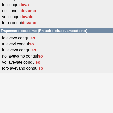
lui conqui
deva
noi conqui
devamo
voi conqui
devate
loro conqui
devano
Trapassato prossimo (Pretérito pluscuamperfecto)
io avevo conqui
so
tu avevi conqui
so
lui aveva conqui
so
noi avevamo conqui
so
voi avevate conqui
so
loro avevano conqui
so