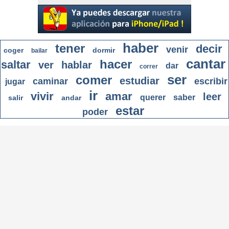
haber
tener
decir
venir
coger
dormir
bailar
cantar
hacer
saltar
ver
hablar
dar
correr
ser
comer
estudiar
caminar
escribir
jugar
ir
vivir
amar
leer
querer
saber
salir
andar
estar
poder