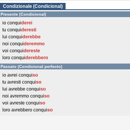
Condizionale (Condicional)
Presente (Condicional)
io conqui
derei
tu conqui
deresti
lui conqui
derebbe
noi conqui
deremmo
voi conqui
dereste
loro conqui
derebbero
Passato (Condicional perfecto)
io avrei conqui
so
tu avresti conqui
so
lui avrebbe conqui
so
noi avremmo conqui
so
voi avreste conqui
so
loro avrebbero conqui
so