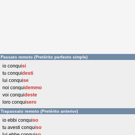
Passato remoto (Pretérito perfecto simple)
io conqui
si
tu conqui
desti
lui conqui
se
noi conqui
demmo
voi conqui
deste
loro conqui
sero
Trapassato remoto (Pretérito anterior)
io ebbi conqui
so
tu avesti conqui
so
lui ebbe conqui
so