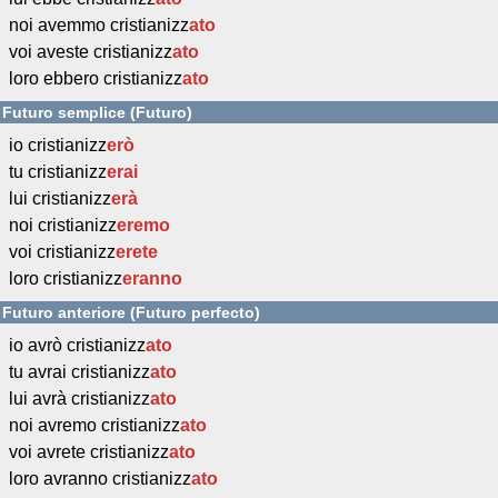
noi avemmo cristianizz
ato
voi aveste cristianizz
ato
loro ebbero cristianizz
ato
Futuro semplice (Futuro)
io cristianizz
erò
tu cristianizz
erai
lui cristianizz
erà
noi cristianizz
eremo
voi cristianizz
erete
loro cristianizz
eranno
Futuro anteriore (Futuro perfecto)
io avrò cristianizz
ato
tu avrai cristianizz
ato
lui avrà cristianizz
ato
noi avremo cristianizz
ato
voi avrete cristianizz
ato
loro avranno cristianizz
ato