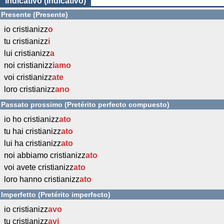
Indicativo (Indicativo)
Presente (Presente)
io cristianizz
o
tu cristianizz
i
lui cristianizz
a
noi cristianizz
iamo
voi cristianizz
ate
loro cristianizz
ano
Passato prossimo (Pretérito perfecto compuesto)
io ho cristianizz
ato
tu hai cristianizz
ato
lui ha cristianizz
ato
noi abbiamo cristianizz
ato
voi avete cristianizz
ato
loro hanno cristianizz
ato
Imperfetto (Pretérito imperfecto)
io cristianizz
avo
tu cristianizz
avi