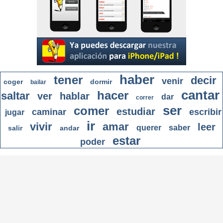
haber
tener
decir
venir
coger
dormir
bailar
cantar
hacer
saltar
ver
hablar
dar
correr
ser
comer
estudiar
caminar
escribir
jugar
ir
vivir
amar
leer
querer
saber
salir
andar
estar
poder