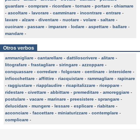
guardare
-
comprare
-
ricordare
-
tornare
-
portare
-
chiamare
-
ascoltare
-
lavorare
-
camminare
-
incontrare
-
entrare
-
lavare
-
alzare
-
diventare
-
nuotare
-
volare
-
saltare
-
cucinare
-
passare
-
imparare
-
lodare
-
aspettare
-
ballare
-
mandare
-
Otros verbos
ammanigliare
-
cantarellare
-
dattiloscrivere
-
alitare
-
litografare
-
frastagliare
-
siringare
-
azzoppare
-
conquassare
-
corredare
-
folgorare
-
centinare
-
intercidere
-
infiocchettare
-
affittire
-
riacquistare
-
rammagliare
-
rapinare
-
raggiustare
-
riapplaudire
-
ricapitalizzare
-
riceppare
-
ridestare
-
civettare
-
abbittare
-
premeditare
-
amoreggiare
-
postulare
-
vacare
-
marinare
-
preesistere
-
sprangare
-
delucidare
-
mungere
-
lessare
-
esplicare
-
riabitare
-
acconciare
-
faccettare
-
miniaturizzare
-
contemplare
-
complicare
-