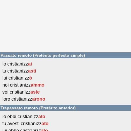
Passato remoto (Pretérito perfecto simple)
io cristianizz
ai
tu cristianizz
asti
lui cristianizz
ò
noi cristianizz
ammo
voi cristianizz
aste
loro cristianizz
arono
Trapassato remoto (Pretérito anterior)
io ebbi cristianizz
ato
tu avesti cristianizz
ato
lui ebbe cristianizz
ato