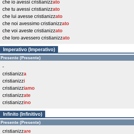
che io avessi cristianizz
ato
che tu avessi cristianizz
ato
che lui avesse cristianizz
ato
che noi avessimo cristianizz
ato
che voi aveste cristianizz
ato
che loro avessero cristianizz
ato
Imperativo (Imperativo)
Presente (Presente)
-
cristianizz
a
cristianizz
i
cristianizz
iamo
cristianizz
ate
cristianizz
ino
Infinito (Infinitivo)
Presente (Presente)
cristianizz
are