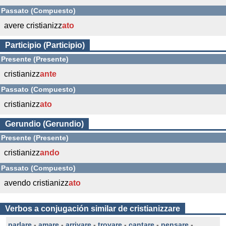
Passato (Compuesto)
avere cristianizz
ato
Participio (Participio)
Presente (Presente)
cristianizz
ante
Passato (Compuesto)
cristianizz
ato
Gerundio (Gerundio)
Presente (Presente)
cristianizz
ando
Passato (Compuesto)
avendo cristianizz
ato
Verbos a conjugación similar de cristianizzare
parlare
-
amare
-
arrivare
-
trovare
-
cantare
-
pensare
-