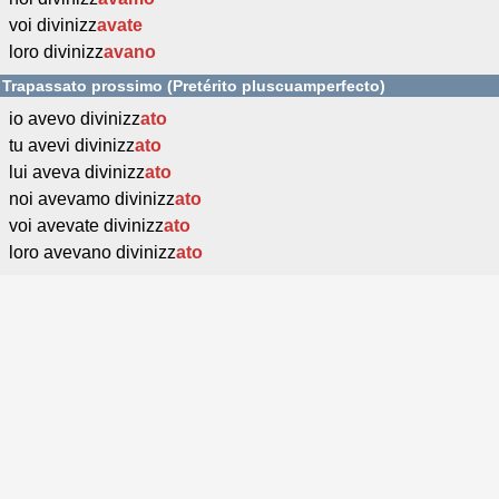
voi divinizz
avate
loro divinizz
avano
Trapassato prossimo (Pretérito pluscuamperfecto)
io avevo divinizz
ato
tu avevi divinizz
ato
lui aveva divinizz
ato
noi avevamo divinizz
ato
voi avevate divinizz
ato
loro avevano divinizz
ato