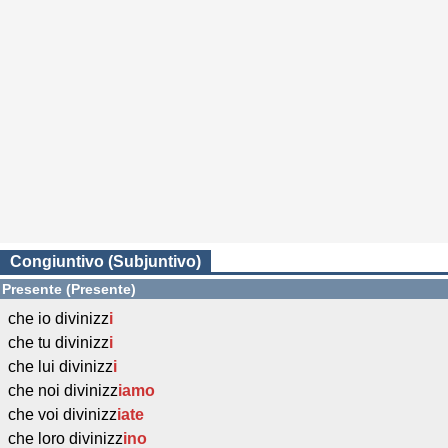
Congiuntivo (Subjuntivo)
Presente (Presente)
che io divinizz
i
che tu divinizz
i
che lui divinizz
i
che noi divinizz
iamo
che voi divinizz
iate
che loro divinizz
ino