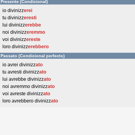
Presente (Condicional)
io divinizz
erei
tu divinizz
eresti
lui divinizz
erebbe
noi divinizz
eremmo
voi divinizz
ereste
loro divinizz
erebbero
Passato (Condicional perfecto)
io avrei divinizz
ato
tu avresti divinizz
ato
lui avrebbe divinizz
ato
noi avremmo divinizz
ato
voi avreste divinizz
ato
loro avrebbero divinizz
ato