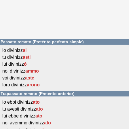
Passato remoto (Pretérito perfecto simple)
io divinizz
ai
tu divinizz
asti
lui divinizz
ò
noi divinizz
ammo
voi divinizz
aste
loro divinizz
arono
Trapassato remoto (Pretérito anterior)
io ebbi divinizz
ato
tu avesti divinizz
ato
lui ebbe divinizz
ato
noi avemmo divinizz
ato