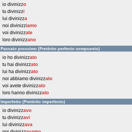
io divinizz
o
tu divinizz
i
lui divinizz
a
noi divinizz
iamo
voi divinizz
ate
loro divinizz
ano
Passato prossimo (Pretérito perfecto compuesto)
io ho divinizz
ato
tu hai divinizz
ato
lui ha divinizz
ato
noi abbiamo divinizz
ato
voi avete divinizz
ato
loro hanno divinizz
ato
Imperfetto (Pretérito imperfecto)
io divinizz
avo
tu divinizz
avi
lui divinizz
ava
noi divinizz
avamo