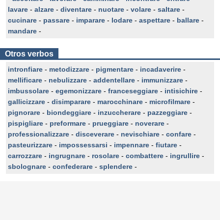
lavare
-
alzare
-
diventare
-
nuotare
-
volare
-
saltare
-
cucinare
-
passare
-
imparare
-
lodare
-
aspettare
-
ballare
-
mandare
-
Otros verbos
intronfiare
-
metodizzare
-
pigmentare
-
incadaverire
-
mellificare
-
nebulizzare
-
addentellare
-
immunizzare
-
imbussolare
-
egemonizzare
-
franceseggiare
-
intisichire
-
gallicizzare
-
disimparare
-
marocchinare
-
microfilmare
-
pignorare
-
biondeggiare
-
inzuccherare
-
pazzeggiare
-
pispigliare
-
preformare
-
prueggiare
-
noverare
-
professionalizzare
-
disceverare
-
nevischiare
-
confare
-
pasteurizzare
-
impossessarsi
-
impennare
-
fiutare
-
carrozzare
-
ingrugnare
-
rosolare
-
combattere
-
ingrullire
-
sbolognare
-
confederare
-
splendere
-