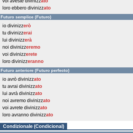
voi aveste divinizz
ato
loro ebbero divinizz
ato
Futuro semplice (Futuro)
io divinizz
erò
tu divinizz
erai
lui divinizz
erà
noi divinizz
eremo
voi divinizz
erete
loro divinizz
eranno
Futuro anteriore (Futuro perfecto)
io avrò divinizz
ato
tu avrai divinizz
ato
lui avrà divinizz
ato
noi avremo divinizz
ato
voi avrete divinizz
ato
loro avranno divinizz
ato
Condizionale (Condicional)