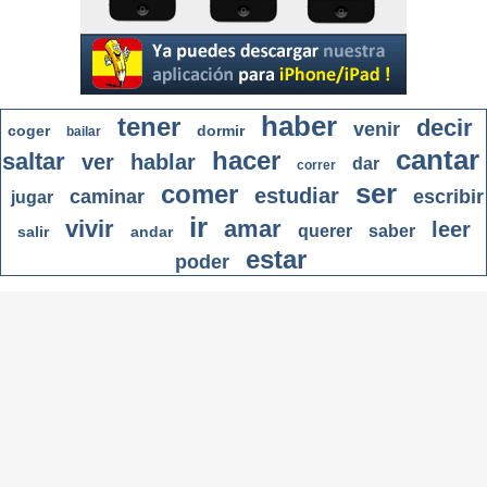
haber
tener
decir
venir
coger
dormir
bailar
cantar
hacer
saltar
ver
hablar
dar
correr
ser
comer
estudiar
caminar
escribir
jugar
ir
vivir
amar
leer
querer
saber
salir
andar
estar
poder