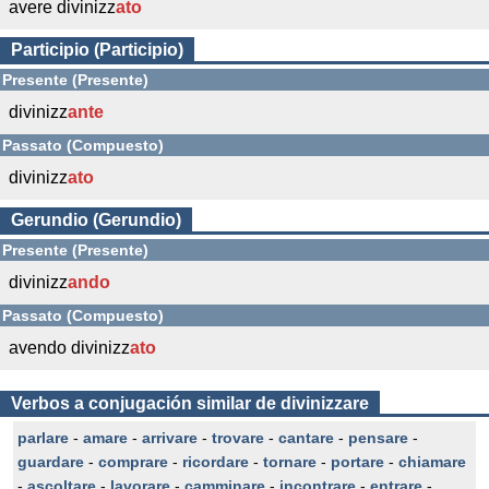
avere divinizz
ato
Participio (Participio)
Presente (Presente)
divinizz
ante
Passato (Compuesto)
divinizz
ato
Gerundio (Gerundio)
Presente (Presente)
divinizz
ando
Passato (Compuesto)
avendo divinizz
ato
Verbos a conjugación similar de divinizzare
parlare
-
amare
-
arrivare
-
trovare
-
cantare
-
pensare
-
guardare
-
comprare
-
ricordare
-
tornare
-
portare
-
chiamare
-
ascoltare
-
lavorare
-
camminare
-
incontrare
-
entrare
-