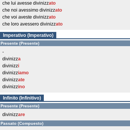
che lui avesse divinizz
ato
che noi avessimo divinizz
ato
che voi aveste divinizz
ato
che loro avessero divinizz
ato
Imperativo (Imperativo)
Presente (Presente)
-
divinizz
a
divinizz
i
divinizz
iamo
divinizz
ate
divinizz
ino
Infinito (Infinitivo)
Presente (Presente)
divinizz
are
Passato (Compuesto)