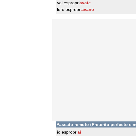
voi espropri
avate
loro espropri
avano
Passato remoto (Pretérito perfecto sim
io espropri
ai