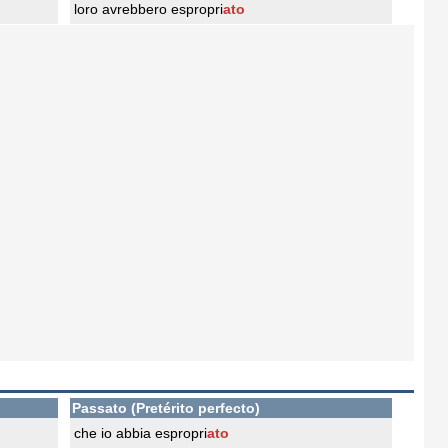
loro avrebbero espropri
ato
Passato (Pretérito perfecto)
che io abbia espropri
ato