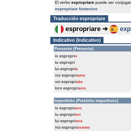
El verbo
espropriare
puede ser conjugad
espropriare femenino
Traducción
espropriare
espropriare ➔
exp
Indicativo (Indicativo)
Presente (Presente)
io espropri
o
tu espropri
lui espropri
a
noi espropri
amo
voi espropri
ate
loro espropri
ano
Imperfetto (Pretérito imperfecto)
io espropri
avo
tu espropri
avi
lui espropri
ava
noi espropri
avamo