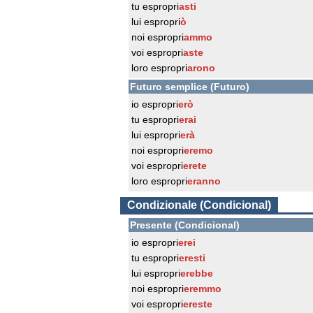
tu espropri
asti
lui espropri
ò
noi espropri
ammo
voi espropri
aste
loro espropri
arono
Futuro semplice (Futuro)
io espropri
erò
tu espropri
erai
lui espropri
erà
noi espropri
eremo
voi espropri
erete
loro espropri
eranno
Condizionale (Condicional)
Presente (Condicional)
io espropri
erei
tu espropri
eresti
lui espropri
erebbe
noi espropri
eremmo
voi espropri
ereste