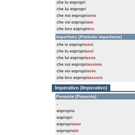
che tu espropri
che lui espropri
che noi espropri
amo
che voi espropri
ate
che loro espropri
no
Imperfetto (Pretérito imperfecto)
che io espropri
assi
che tu espropri
assi
che lui espropri
asse
che noi espropri
assimo
che voi espropri
aste
che loro espropri
assero
Imperativo (Imperativo)
Presente (Presente)
-
espropri
a
espropri
espropri
amo
espropri
ate