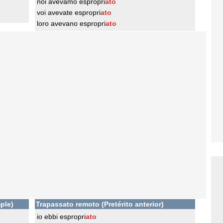
noi avevamo espropri
ato
voi avevate espropri
ato
loro avevano espropri
ato
ple)
Trapassato remoto (Pretérito anterior)
io ebbi espropri
ato