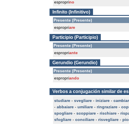
espropri
no
Infinito (Infinitivo)
Presente (Presente)
espropri
are
Participio (Participio)
Presente (Presente)
espropri
ante
Gerundio (Gerundio)
Presente (Presente)
espropri
ando
Verbos a conjugación similar de es
studiare
-
svegliare
-
iniziare
-
cambia
-
abbaiare
-
umiliare
-
ringraziare
-
cop
spogliare
-
scoppiare
-
rischiare
-
risp
sfogliare
-
conciliare
-
risvegliare
-
pic