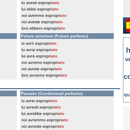
tu avesti espropri
ato
lui ebbe espropri
ato
noi avemmo espropri
ato
voi aveste espropri
ato
loro ebbero espropri
ato
Futuro anteriore (Futuro perfecto)
io avrò espropri
ato
h
tu avrai espropri
ato
lui avrà espropri
ato
v
noi avremo espropri
ato
voi avrete espropri
ato
c
loro avranno espropri
ato
Passato (Condicional perfecto)
qu
io avrei espropri
ato
tu avresti espropri
ato
lui avrebbe espropri
ato
noi avremmo espropri
ato
voi avreste espropri
ato