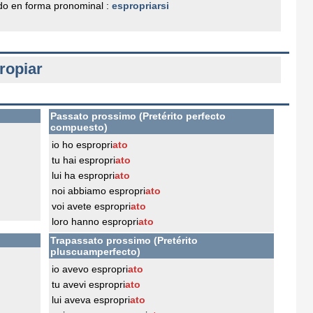
o en forma pronominal :
espropriarsi
ropiar
Passato prossimo (Pretérito perfecto
compuesto)
io ho espropri
ato
tu hai espropri
ato
lui ha espropri
ato
noi abbiamo espropri
ato
voi avete espropri
ato
loro hanno espropri
ato
Trapassato prossimo (Pretérito
pluscuamperfecto)
io avevo espropri
ato
tu avevi espropri
ato
lui aveva espropri
ato