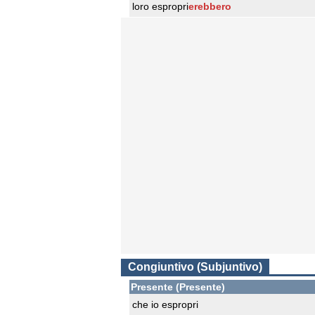
loro espropri
erebbero
Congiuntivo (Subjuntivo)
Presente (Presente)
che io espropri