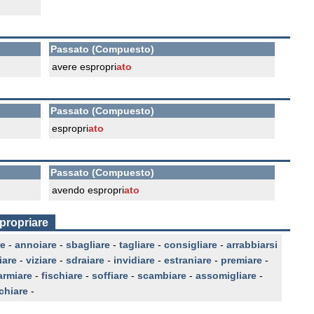
Passato (Compuesto)
avere espropri
ato
Passato (Compuesto)
espropri
ato
Passato (Compuesto)
avendo espropri
ato
propriare
re
-
annoiare
-
sbagliare
-
tagliare
-
consigliare
-
arrabbiarsi
iare
-
viziare
-
sdraiare
-
invidiare
-
estraniare
-
premiare
-
armiare
-
fischiare
-
soffiare
-
scambiare
-
assomigliare
-
chiare
-