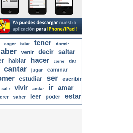
tener
coger
dormir
bailar
aber
decir
saltar
venir
hacer
er
hablar
dar
correr
cantar
caminar
jugar
ser
omer
estudiar
escribir
ir
vivir
amar
salir
andar
estar
leer
poder
erer
saber