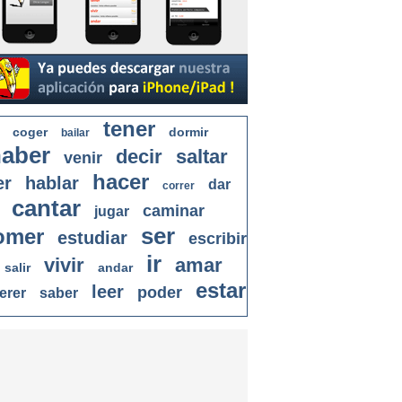
tener
coger
dormir
bailar
aber
decir
saltar
venir
hacer
er
hablar
dar
correr
cantar
caminar
jugar
ser
omer
estudiar
escribir
ir
vivir
amar
salir
andar
estar
leer
poder
erer
saber