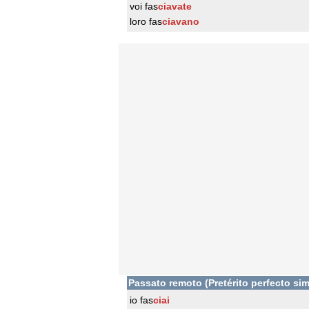
voi fas
ciavate
loro fas
ciavano
Passato remoto (Pretérito perfecto sim
io fas
ciai