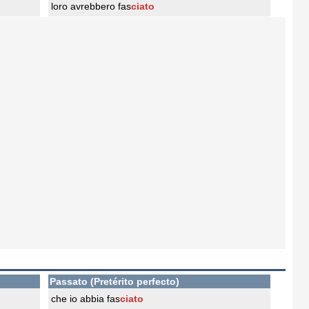
loro avrebbero fas
ciato
Passato (Pretérito perfecto)
che io abbia fas
ciato