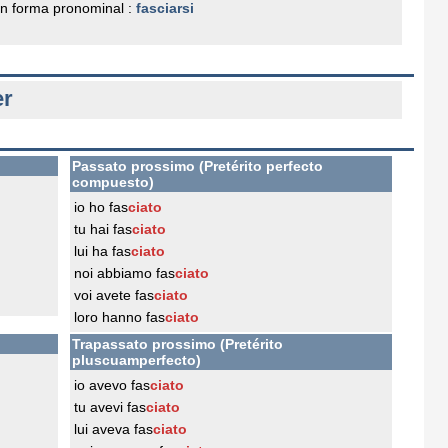
n forma pronominal :
fasciarsi
er
Passato prossimo (Pretérito perfecto
compuesto)
io ho fas
ciato
tu hai fas
ciato
lui ha fas
ciato
noi abbiamo fas
ciato
voi avete fas
ciato
loro hanno fas
ciato
Trapassato prossimo (Pretérito
pluscuamperfecto)
io avevo fas
ciato
tu avevi fas
ciato
lui aveva fas
ciato