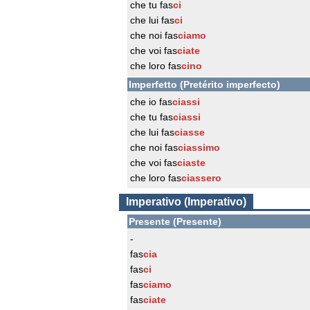
che tu fas
ci
che lui fas
ci
che noi fas
ciamo
che voi fas
ciate
che loro fas
cino
Imperfetto (Pretérito imperfecto)
che io fas
ciassi
che tu fas
ciassi
che lui fas
ciasse
che noi fas
ciassimo
che voi fas
ciaste
che loro fas
ciassero
Imperativo (Imperativo)
Presente (Presente)
-
fas
cia
fas
ci
fas
ciamo
fas
ciate