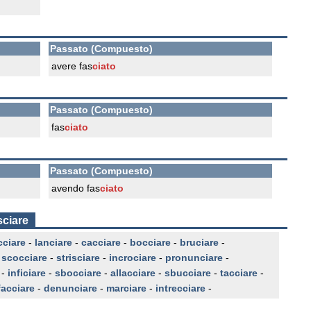
Passato (Compuesto)
avere fas
ciato
Passato (Compuesto)
fas
ciato
Passato (Compuesto)
avendo fas
ciato
sciare
cciare
-
lanciare
-
cacciare
-
bocciare
-
bruciare
-
-
scocciare
-
strisciare
-
incrociare
-
pronunciare
-
-
inficiare
-
sbocciare
-
allacciare
-
sbucciare
-
tacciare
-
facciare
-
denunciare
-
marciare
-
intrecciare
-