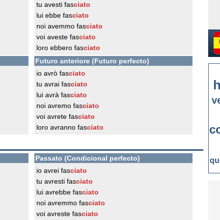
tu avesti fas
ciato
lui ebbe fas
ciato
noi avemmo fas
ciato
voi aveste fas
ciato
loro ebbero fas
ciato
Futuro anteriore (Futuro perfecto)
io avrò fas
ciato
h
tu avrai fas
ciato
lui avrà fas
ciato
v
noi avremo fas
ciato
voi avrete fas
ciato
c
loro avranno fas
ciato
Passato (Condicional perfecto)
qu
io avrei fas
ciato
tu avresti fas
ciato
lui avrebbe fas
ciato
noi avremmo fas
ciato
voi avreste fas
ciato