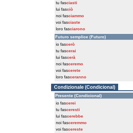
tu fas
ciasti
lui fas
ciò
noi fas
ciammo
voi fas
ciaste
loro fas
ciarono
Futuro semplice (Futuro)
io fas
cerò
tu fas
cerai
lui fas
cerà
noi fas
ceremo
voi fas
cerete
loro fas
ceranno
Condizionale (Condicional)
Presente (Condicional)
io fas
cerei
tu fas
ceresti
lui fas
cerebbe
noi fas
ceremmo
voi fas
cereste