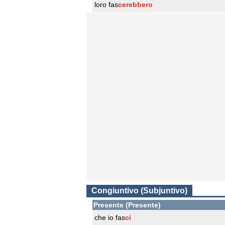
loro fas
cerebbero
Congiuntivo (Subjuntivo)
Presente (Presente)
che io fas
ci