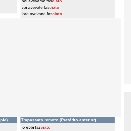
noi avevamo fas
ciato
voi avevate fas
ciato
loro avevano fas
ciato
ple)
Trapassato remoto (Pretérito anterior)
io ebbi fas
ciato