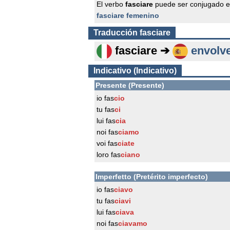
El verbo
fasciare
puede ser conjugado e
fasciare femenino
Traducción
fasciare
fasciare ➔
envolv
Indicativo (Indicativo)
Presente (Presente)
io fas
cio
tu fas
ci
lui fas
cia
noi fas
ciamo
voi fas
ciate
loro fas
ciano
Imperfetto (Pretérito imperfecto)
io fas
ciavo
tu fas
ciavi
lui fas
ciava
noi fas
ciavamo