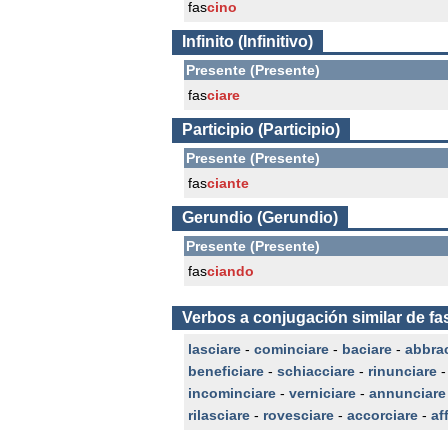
fas
cino
Infinito (Infinitivo)
Presente (Presente)
fas
ciare
Participio (Participio)
Presente (Presente)
fas
ciante
Gerundio (Gerundio)
Presente (Presente)
fas
ciando
Verbos a conjugación similar de fa
lasciare
-
cominciare
-
baciare
-
abbra
beneficiare
-
schiacciare
-
rinunciare
incominciare
-
verniciare
-
annunciare
rilasciare
-
rovesciare
-
accorciare
-
af