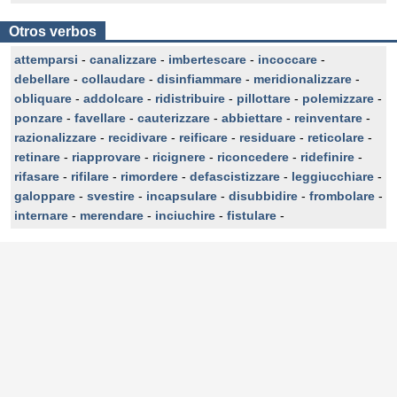
Otros verbos
attemparsi
-
canalizzare
-
imbertescare
-
incoccare
-
debellare
-
collaudare
-
disinfiammare
-
meridionalizzare
-
obliquare
-
addolcare
-
ridistribuire
-
pillottare
-
polemizzare
-
ponzare
-
favellare
-
cauterizzare
-
abbiettare
-
reinventare
-
razionalizzare
-
recidivare
-
reificare
-
residuare
-
reticolare
-
retinare
-
riapprovare
-
ricignere
-
riconcedere
-
ridefinire
-
rifasare
-
rifilare
-
rimordere
-
defascistizzare
-
leggiucchiare
-
galoppare
-
svestire
-
incapsulare
-
disubbidire
-
frombolare
-
internare
-
merendare
-
inciuchire
-
fistulare
-