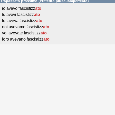
Trapassato prossimo (Pretérito pluscuamperfecto)
io avevo fascistizz
ato
tu avevi fascistizz
ato
lui aveva fascistizz
ato
noi avevamo fascistizz
ato
voi avevate fascistizz
ato
loro avevano fascistizz
ato