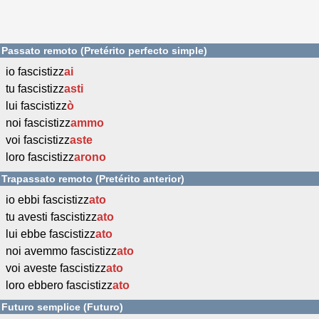
Passato remoto (Pretérito perfecto simple)
io fascistizz
ai
tu fascistizz
asti
lui fascistizz
ò
noi fascistizz
ammo
voi fascistizz
aste
loro fascistizz
arono
Trapassato remoto (Pretérito anterior)
io ebbi fascistizz
ato
tu avesti fascistizz
ato
lui ebbe fascistizz
ato
noi avemmo fascistizz
ato
voi aveste fascistizz
ato
loro ebbero fascistizz
ato
Futuro semplice (Futuro)