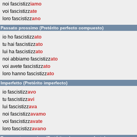
noi fascistizz
iamo
voi fascistizz
ate
loro fascistizz
ano
Passato prossimo (Pretérito perfecto compuesto)
io ho fascistizz
ato
tu hai fascistizz
ato
lui ha fascistizz
ato
noi abbiamo fascistizz
ato
voi avete fascistizz
ato
loro hanno fascistizz
ato
Imperfetto (Pretérito imperfecto)
io fascistizz
avo
tu fascistizz
avi
lui fascistizz
ava
noi fascistizz
avamo
voi fascistizz
avate
loro fascistizz
avano