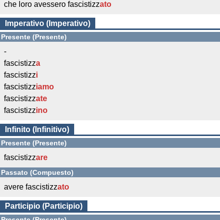
che loro avessero fascistizz
ato
Imperativo (Imperativo)
Presente (Presente)
-
fascistizz
a
fascistizz
i
fascistizz
iamo
fascistizz
ate
fascistizz
ino
Infinito (Infinitivo)
Presente (Presente)
fascistizz
are
Passato (Compuesto)
avere fascistizz
ato
Participio (Participio)
Presente (Presente)