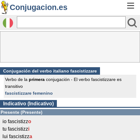
Conjugacion.es
Conjugación del verbo italiano fascistizzare
Verbo de la
primera
conjugación - El verbo fascistizzare es
transitivo
fascistizzare femenino
Indicativo (Indicativo)
Presente (Presente)
io fascistizz
o
tu fascistizz
i
lui fascistizz
a