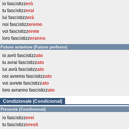
io fascistizz
erò
tu fascistizz
erai
lui fascistizz
erà
noi fascistizz
eremo
voi fascistizz
erete
loro fascistizz
eranno
Futuro anteriore (Futuro perfecto)
io avrò fascistizz
ato
tu avrai fascistizz
ato
lui avrà fascistizz
ato
noi avremo fascistizz
ato
voi avrete fascistizz
ato
loro avranno fascistizz
ato
Condizionale (Condicional)
Presente (Condicional)
io fascistizz
erei
tu fascistizz
eresti