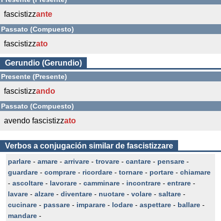
fascistizz
ante
Passato (Compuesto)
fascistizz
ato
Gerundio (Gerundio)
Presente (Presente)
fascistizz
ando
Passato (Compuesto)
avendo fascistizz
ato
Verbos a conjugación similar de fascistizzare
parlare
-
amare
-
arrivare
-
trovare
-
cantare
-
pensare
-
guardare
-
comprare
-
ricordare
-
tornare
-
portare
-
chiamare
-
ascoltare
-
lavorare
-
camminare
-
incontrare
-
entrare
-
lavare
-
alzare
-
diventare
-
nuotare
-
volare
-
saltare
-
cucinare
-
passare
-
imparare
-
lodare
-
aspettare
-
ballare
-
mandare
-