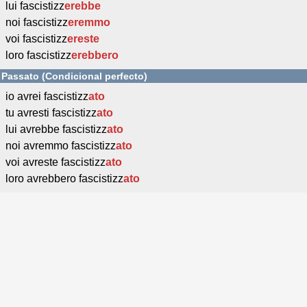
lui fascistizz
erebbe
noi fascistizz
eremmo
voi fascistizz
ereste
loro fascistizz
erebbero
Passato (Condicional perfecto)
io avrei fascistizz
ato
tu avresti fascistizz
ato
lui avrebbe fascistizz
ato
noi avremmo fascistizz
ato
voi avreste fascistizz
ato
loro avrebbero fascistizz
ato