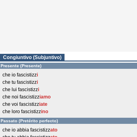
Congiuntivo (Subjuntivo)
Presente (Presente)
che io fascistizz
i
che tu fascistizz
i
che lui fascistizz
i
che noi fascistizz
iamo
che voi fascistizz
iate
che loro fascistizz
ino
Passato (Pretérito perfecto)
che io abbia fascistizz
ato