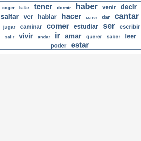
haber
tener
decir
venir
coger
dormir
bailar
cantar
hacer
saltar
ver
hablar
dar
correr
ser
comer
estudiar
caminar
escribir
jugar
ir
vivir
amar
leer
querer
saber
salir
andar
estar
poder