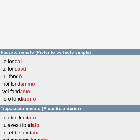
Passato remoto (Pretérito perfecto simple)
io fond
ai
tu fond
asti
lui fond
ò
noi fond
ammo
voi fond
aste
loro fond
arono
Trapassato remoto (Pretérito anterior)
io ebbi fond
ato
tu avesti fond
ato
lui ebbe fond
ato