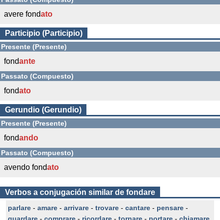
avere fond
ato
Participio (Participio)
Presente (Presente)
fond
ante
Passato (Compuesto)
fond
ato
Gerundio (Gerundio)
Presente (Presente)
fond
ando
Passato (Compuesto)
avendo fond
ato
Verbos a conjugación similar de fondare
parlare
-
amare
-
arrivare
-
trovare
-
cantare
-
pensare
-
guardare
-
comprare
-
ricordare
-
tornare
-
portare
-
chiamare