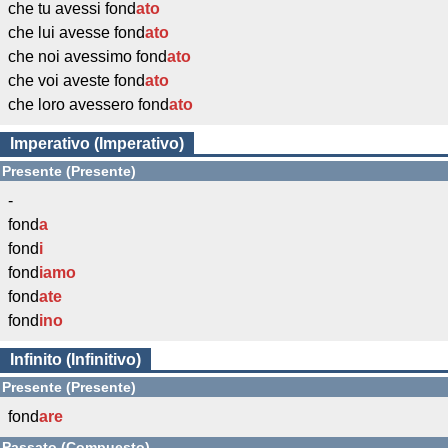
che tu avessi fond
ato
che lui avesse fond
ato
che noi avessimo fond
ato
che voi aveste fond
ato
che loro avessero fond
ato
Imperativo (Imperativo)
Presente (Presente)
-
fond
a
fond
i
fond
iamo
fond
ate
fond
ino
Infinito (Infinitivo)
Presente (Presente)
fond
are
Passato (Compuesto)