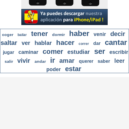
haber
tener
decir
venir
coger
dormir
bailar
cantar
hacer
saltar
ver
hablar
dar
correr
ser
comer
estudiar
caminar
escribir
jugar
ir
vivir
amar
leer
querer
saber
salir
andar
estar
poder