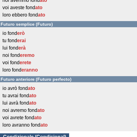
noi avemmo fond
ato
voi aveste fond
ato
loro ebbero fond
ato
Futuro semplice (Futuro)
io fond
erò
tu fond
erai
lui fond
erà
noi fond
eremo
voi fond
erete
loro fond
eranno
Futuro anteriore (Futuro perfecto)
io avrò fond
ato
tu avrai fond
ato
lui avrà fond
ato
noi avremo fond
ato
voi avrete fond
ato
loro avranno fond
ato
Condizionale (Condicional)