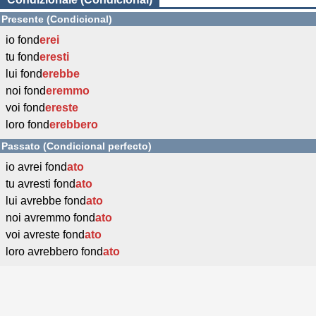
Presente (Condicional)
io fond
erei
tu fond
eresti
lui fond
erebbe
noi fond
eremmo
voi fond
ereste
loro fond
erebbero
Passato (Condicional perfecto)
io avrei fond
ato
tu avresti fond
ato
lui avrebbe fond
ato
noi avremmo fond
ato
voi avreste fond
ato
loro avrebbero fond
ato