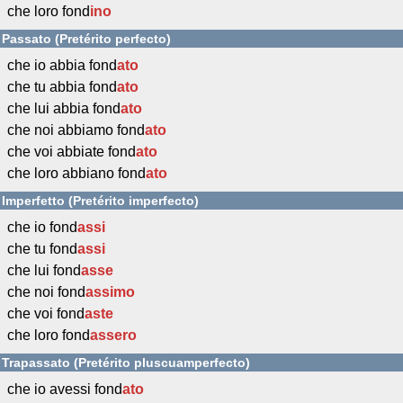
che loro fond
ino
Passato (Pretérito perfecto)
che io abbia fond
ato
che tu abbia fond
ato
che lui abbia fond
ato
che noi abbiamo fond
ato
che voi abbiate fond
ato
che loro abbiano fond
ato
Imperfetto (Pretérito imperfecto)
che io fond
assi
che tu fond
assi
che lui fond
asse
che noi fond
assimo
che voi fond
aste
che loro fond
assero
Trapassato (Pretérito pluscuamperfecto)
che io avessi fond
ato