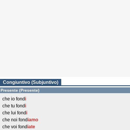
Congiuntivo (Subjuntivo)
Presente (Presente)
che io fond
i
che tu fond
i
che lui fond
i
che noi fond
iamo
che voi fond
iate