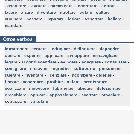
-
ascoltare
-
lavorare
-
camminare
-
incontrare
-
entrare
-
lavare
-
alzare
-
diventare
-
nuotare
-
volare
-
saltare
-
cucinare
-
passare
-
imparare
-
lodare
-
aspettare
-
ballare
-
mandare
-
Otros verbos
intrattenere
-
tentare
-
indugiare
-
delinquere
-
riapparire
-
operare
-
esperire
-
applicare
-
sviluppare
-
meravigliare
-
legare
-
accondiscendere
-
evincere
-
adeguare
-
consultare
-
somigliare
-
rinsavire
-
regredire
-
sottoporre
-
presumere
-
rarefare
-
inventare
-
licenziare
-
incombere
-
digerire
-
firmare
-
accordare
-
proibire
-
ostare
-
predisporre
-
coalizzare
-
incoccare
-
fabbricare
-
ubicare
-
defezionare
-
orecchiare
-
oppiare
-
appassionare
-
scartare
-
stacciare
-
svolazzare
-
voltolare
-