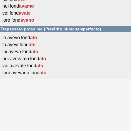
noi fond
avamo
voi fond
avate
loro fond
avano
Trapassato prossimo (Pretérito pluscuamperfecto)
io avevo fond
ato
tu avevi fond
ato
lui aveva fond
ato
noi avevamo fond
ato
voi avevate fond
ato
loro avevano fond
ato