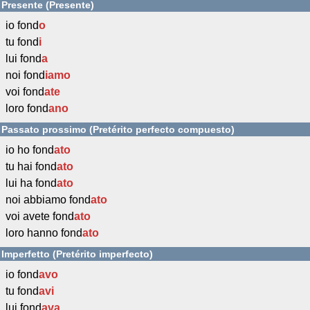
Presente (Presente)
io fond
o
tu fond
i
lui fond
a
noi fond
iamo
voi fond
ate
loro fond
ano
Passato prossimo (Pretérito perfecto compuesto)
io ho fond
ato
tu hai fond
ato
lui ha fond
ato
noi abbiamo fond
ato
voi avete fond
ato
loro hanno fond
ato
Imperfetto (Pretérito imperfecto)
io fond
avo
tu fond
avi
lui fond
ava