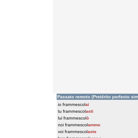
Passato remoto (Pretérito perfecto sim
io frammescol
ai
tu frammescol
asti
lui frammescol
ò
noi frammescol
ammo
voi frammescol
aste