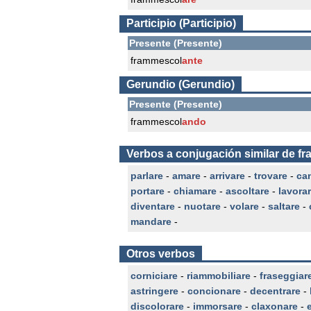
Participio (Participio)
Presente (Presente)
frammescol
ante
Gerundio (Gerundio)
Presente (Presente)
frammescol
ando
Verbos a conjugación similar de f
parlare
-
amare
-
arrivare
-
trovare
-
ca
portare
-
chiamare
-
ascoltare
-
lavora
diventare
-
nuotare
-
volare
-
saltare
-
mandare
-
Otros verbos
corniciare
-
riammobiliare
-
fraseggiar
astringere
-
concionare
-
decentrare
-
discolorare
-
immorsare
-
claxonare
-