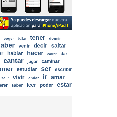
tener
coger
dormir
bailar
aber
decir
saltar
venir
hacer
er
hablar
dar
correr
cantar
caminar
jugar
ser
omer
estudiar
escribir
ir
vivir
amar
salir
andar
estar
leer
poder
erer
saber