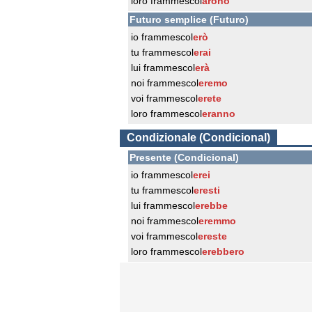
loro frammescol
arono
Futuro semplice (Futuro)
io frammescol
erò
tu frammescol
erai
lui frammescol
erà
noi frammescol
eremo
voi frammescol
erete
loro frammescol
eranno
Condizionale (Condicional)
Presente (Condicional)
io frammescol
erei
tu frammescol
eresti
lui frammescol
erebbe
noi frammescol
eremmo
voi frammescol
ereste
loro frammescol
erebbero