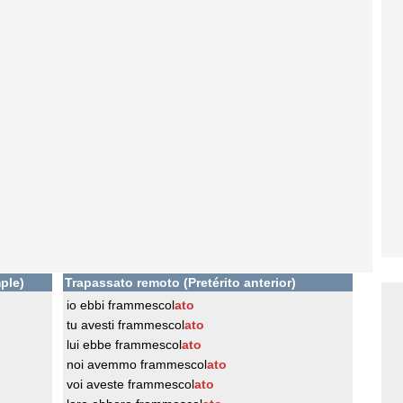
ple)
Trapassato remoto (Pretérito anterior)
io ebbi frammescol
ato
tu avesti frammescol
ato
lui ebbe frammescol
ato
noi avemmo frammescol
ato
voi aveste frammescol
ato