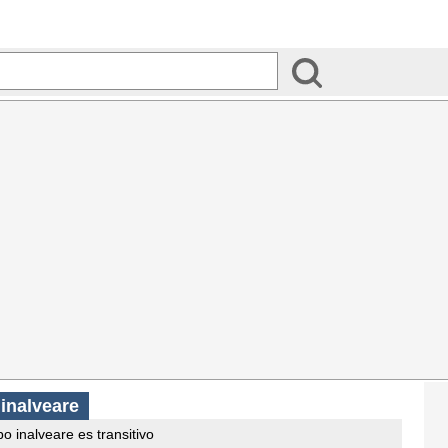
 inalveare
o inalveare es transitivo