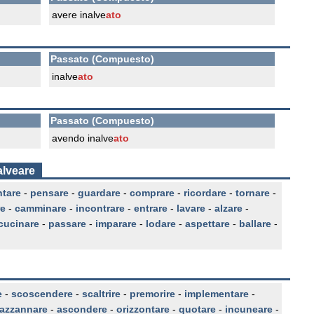
avere inalve
ato
Passato (Compuesto)
inalve
ato
Passato (Compuesto)
avendo inalve
ato
alveare
ntare
-
pensare
-
guardare
-
comprare
-
ricordare
-
tornare
-
re
-
camminare
-
incontrare
-
entrare
-
lavare
-
alzare
-
cucinare
-
passare
-
imparare
-
lodare
-
aspettare
-
ballare
-
e
-
scoscendere
-
scaltrire
-
premorire
-
implementare
-
azzannare
-
ascondere
-
orizzontare
-
quotare
-
incuneare
-