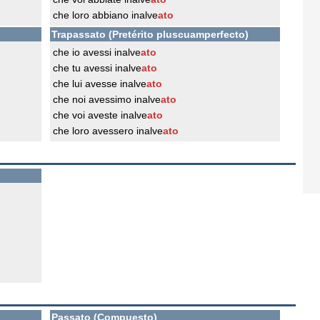
che loro abbiano inalve
ato
Trapassato (Pretérito pluscuamperfecto)
che io avessi inalve
ato
che tu avessi inalve
ato
che lui avesse inalve
ato
che noi avessimo inalve
ato
che voi aveste inalve
ato
che loro avessero inalve
ato
Passato (Compuesto)