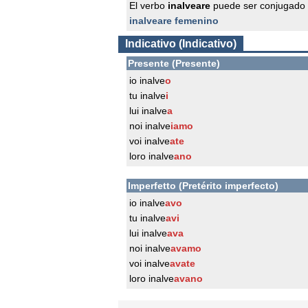
El verbo
inalveare
puede ser conjugado 
inalveare femenino
Indicativo (Indicativo)
Presente (Presente)
io inalve
o
tu inalve
i
lui inalve
a
noi inalve
iamo
voi inalve
ate
loro inalve
ano
Imperfetto (Pretérito imperfecto)
io inalve
avo
tu inalve
avi
lui inalve
ava
noi inalve
avamo
voi inalve
avate
loro inalve
avano