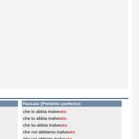
Passato (Pretérito perfecto)
che io abbia inalve
ato
che tu abbia inalve
ato
che lui abbia inalve
ato
che noi abbiamo inalve
ato
che voi abbiate inalve
ato