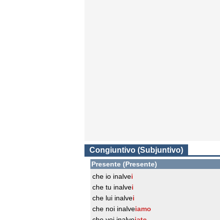
Congiuntivo (Subjuntivo)
Presente (Presente)
che io inalve
i
che tu inalve
i
che lui inalve
i
che noi inalve
iamo
che voi inalve
iate