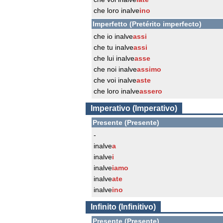
che loro inalve
ino
Imperfetto (Pretérito imperfecto)
che io inalve
assi
che tu inalve
assi
che lui inalve
asse
che noi inalve
assimo
che voi inalve
aste
che loro inalve
assero
Imperativo (Imperativo)
Presente (Presente)
-
inalve
a
inalve
i
inalve
iamo
inalve
ate
inalve
ino
Infinito (Infinitivo)
Presente (Presente)