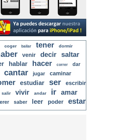
tener
coger
dormir
bailar
aber
decir
saltar
venir
hacer
er
hablar
dar
correr
cantar
caminar
jugar
ser
omer
estudiar
escribir
ir
vivir
amar
salir
andar
estar
leer
poder
erer
saber