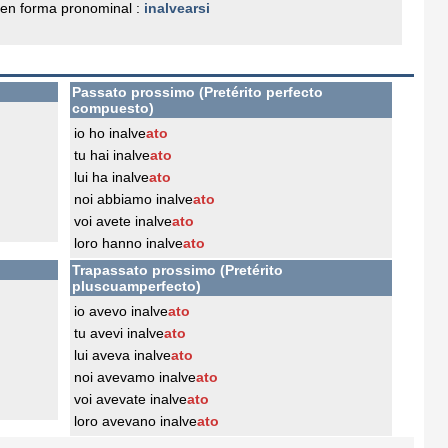
en forma pronominal :
inalvearsi
Passato prossimo (Pretérito perfecto
compuesto)
io ho inalve
ato
tu hai inalve
ato
lui ha inalve
ato
noi abbiamo inalve
ato
voi avete inalve
ato
loro hanno inalve
ato
Trapassato prossimo (Pretérito
pluscuamperfecto)
io avevo inalve
ato
tu avevi inalve
ato
lui aveva inalve
ato
noi avevamo inalve
ato
voi avevate inalve
ato
loro avevano inalve
ato