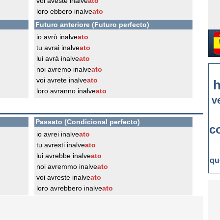
voi aveste inalve
ato
loro ebbero inalve
ato
Futuro anteriore (Futuro perfecto)
io avrò inalve
ato
tu avrai inalve
ato
lui avrà inalve
ato
noi avremo inalve
ato
voi avrete inalve
ato
h
loro avranno inalve
ato
v
Passato (Condicional perfecto)
c
io avrei inalve
ato
tu avresti inalve
ato
lui avrebbe inalve
ato
qu
noi avremmo inalve
ato
voi avreste inalve
ato
loro avrebbero inalve
ato