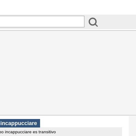
 incappucciare
bo incappucciare es transitivo