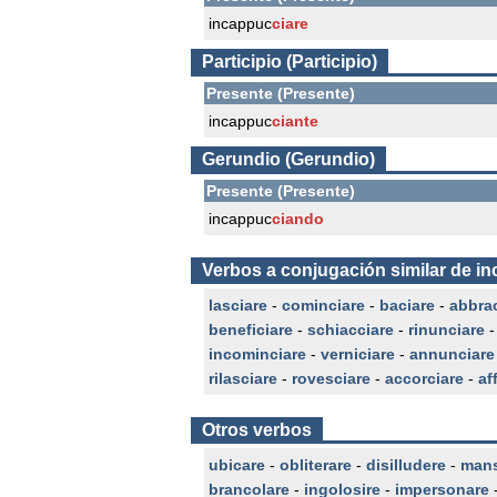
incappuc
ciare
Participio (Participio)
Presente (Presente)
incappuc
ciante
Gerundio (Gerundio)
Presente (Presente)
incappuc
ciando
Verbos a conjugación similar de i
lasciare
-
cominciare
-
baciare
-
abbra
beneficiare
-
schiacciare
-
rinunciare
incominciare
-
verniciare
-
annunciare
rilasciare
-
rovesciare
-
accorciare
-
af
Otros verbos
ubicare
-
obliterare
-
disilludere
-
mans
brancolare
-
ingolosire
-
impersonare