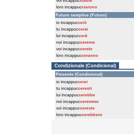
voi incappuc
ciaste
loro incappuc
ciarono
Futuro semplice (Futuro)
io incappuc
cerò
tu incappuc
cerai
lui incappuc
cerà
noi incappuc
ceremo
voi incappuc
cerete
loro incappuc
ceranno
Condizionale (Condicional)
Presente (Condicional)
io incappuc
cerei
tu incappuc
ceresti
lui incappuc
cerebbe
noi incappuc
ceremmo
voi incappuc
cereste
loro incappuc
cerebbero