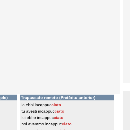
ple)
Trapassato remoto (Pretérito anterior)
io ebbi incappuc
ciato
tu avesti incappuc
ciato
lui ebbe incappuc
ciato
noi avemmo incappuc
ciato