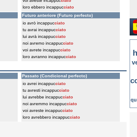
voi aveste incappuc
ciato
loro ebbero incappuc
ciato
Futuro anteriore (Futuro perfecto)
io avrò incappuc
ciato
tu avrai incappuc
ciato
lui avrà incappuc
ciato
noi avremo incappuc
ciato
voi avrete incappuc
ciato
h
loro avranno incappuc
ciato
v
Passato (Condicional perfecto)
c
io avrei incappuc
ciato
tu avresti incappuc
ciato
lui avrebbe incappuc
ciato
qu
noi avremmo incappuc
ciato
voi avreste incappuc
ciato
loro avrebbero incappuc
ciato