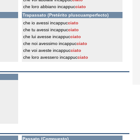
che loro abbiano incappuc
ciato
Trapassato (Pretérito pluscuamperfecto)
che io avessi incappuc
ciato
che tu avessi incappuc
ciato
che lui avesse incappuc
ciato
che noi avessimo incappuc
ciato
che voi aveste incappuc
ciato
che loro avessero incappuc
ciato
Passato (Compuesto)