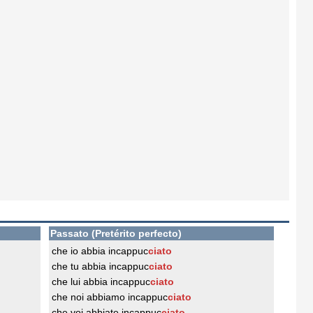
Passato (Pretérito perfecto)
che io abbia incappuc
ciato
che tu abbia incappuc
ciato
che lui abbia incappuc
ciato
che noi abbiamo incappuc
ciato
che voi abbiate incappuc
ciato