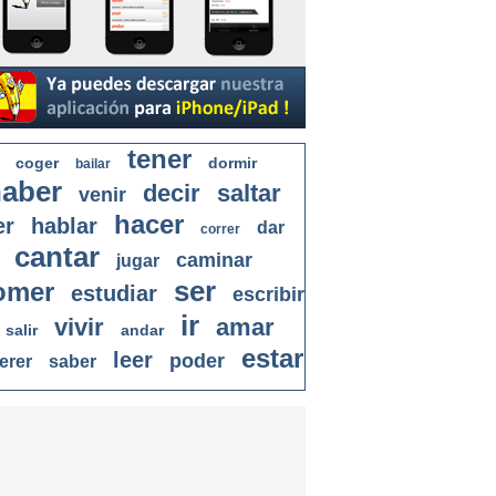
tener
coger
dormir
bailar
aber
decir
saltar
venir
hacer
er
hablar
dar
correr
cantar
caminar
jugar
ser
omer
estudiar
escribir
ir
vivir
amar
salir
andar
estar
leer
poder
erer
saber