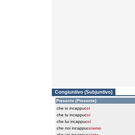
Congiuntivo (Subjuntivo)
Presente (Presente)
che io incappuc
ci
che tu incappuc
ci
che lui incappuc
ci
che noi incappuc
ciamo
che voi incappuc
ciate