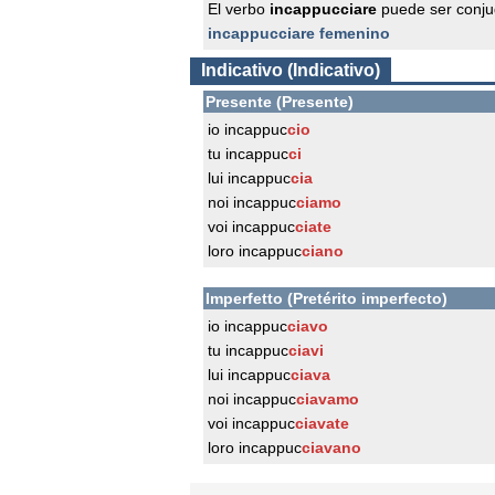
El verbo
incappucciare
puede ser conju
incappucciare femenino
Indicativo (Indicativo)
Presente (Presente)
io incappuc
cio
tu incappuc
ci
lui incappuc
cia
noi incappuc
ciamo
voi incappuc
ciate
loro incappuc
ciano
Imperfetto (Pretérito imperfecto)
io incappuc
ciavo
tu incappuc
ciavi
lui incappuc
ciava
noi incappuc
ciavamo
voi incappuc
ciavate
loro incappuc
ciavano