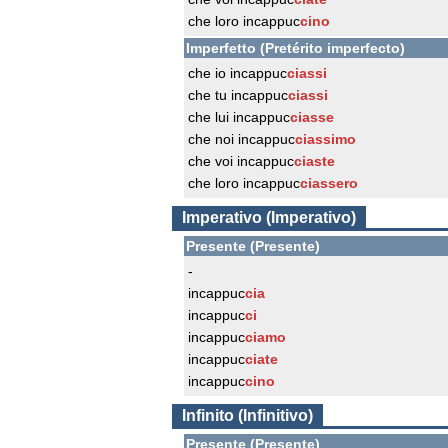
che loro incappuc
cino
Imperfetto (Pretérito imperfecto)
che io incappuc
ciassi
che tu incappuc
ciassi
che lui incappuc
ciasse
che noi incappuc
ciassimo
che voi incappuc
ciaste
che loro incappuc
ciassero
Imperativo (Imperativo)
Presente (Presente)
-
incappuc
cia
incappuc
ci
incappuc
ciamo
incappuc
ciate
incappuc
cino
Infinito (Infinitivo)
Presente (Presente)