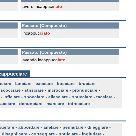
avere incappuc
ciato
Passato (Compuesto)
incappuc
ciato
Passato (Compuesto)
avendo incappuc
ciato
ncappucciare
cciare
-
lanciare
-
cacciare
-
bocciare
-
bruciare
-
-
scocciare
-
strisciare
-
incrociare
-
pronunciare
-
-
inficiare
-
sbocciare
-
allacciare
-
sbucciare
-
tacciare
-
facciare
-
denunciare
-
marciare
-
intrecciare
-
uefare
-
abbordare
-
anelare
-
permutare
-
dileggiare
-
-
disapplicare
-
corteggiare
-
spulciare
-
ingiuriare
-