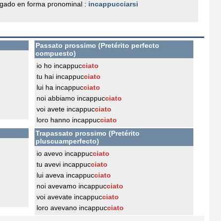
gado en forma pronominal :
incappucciarsi
Passato prossimo (Pretérito perfecto
compuesto)
io ho incappuc
ciato
tu hai incappuc
ciato
lui ha incappuc
ciato
noi abbiamo incappuc
ciato
voi avete incappuc
ciato
loro hanno incappuc
ciato
Trapassato prossimo (Pretérito
pluscuamperfecto)
io avevo incappuc
ciato
tu avevi incappuc
ciato
lui aveva incappuc
ciato
noi avevamo incappuc
ciato
voi avevate incappuc
ciato
loro avevano incappuc
ciato