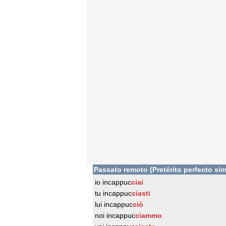
Passato remoto (Pretérito perfecto sim
io incappuc
ciai
tu incappuc
ciasti
lui incappuc
ciò
noi incappuc
ciammo