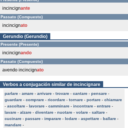
incincign
ante
Passato (Compuesto)
incincign
ato
Gerundio (Gerundio)
Presente (Presente)
incincign
ando
Passato (Compuesto)
avendo incincign
ato
Verbos a conjugación similar de incincignare
parlare
-
amare
-
arrivare
-
trovare
-
cantare
-
pensare
-
guardare
-
comprare
-
ricordare
-
tornare
-
portare
-
chiamare
-
ascoltare
-
lavorare
-
camminare
-
incontrare
-
entrare
-
lavare
-
alzare
-
diventare
-
nuotare
-
volare
-
saltare
-
cucinare
-
passare
-
imparare
-
lodare
-
aspettare
-
ballare
-
mandare
-