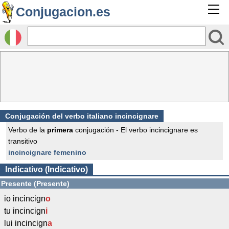
Conjugacion.es
Conjugación del verbo italiano incincignare
Verbo de la
primera
conjugación - El verbo incincignare es
transitivo
incincignare femenino
Indicativo (Indicativo)
Presente (Presente)
io incincign
o
tu incincign
i
lui incincign
a