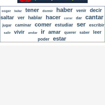
haber
tener
decir
venir
coger
dormir
bailar
cantar
hacer
saltar
ver
hablar
dar
correr
ser
comer
estudiar
caminar
escribir
jugar
ir
vivir
amar
leer
querer
saber
salir
andar
estar
poder