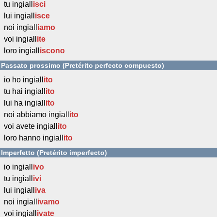
tu ingiall
isci
lui ingiall
isce
noi ingiall
iamo
voi ingiall
ite
loro ingiall
iscono
Passato prossimo (Pretérito perfecto compuesto)
io ho ingiall
ito
tu hai ingiall
ito
lui ha ingiall
ito
noi abbiamo ingiall
ito
voi avete ingiall
ito
loro hanno ingiall
ito
Imperfetto (Pretérito imperfecto)
io ingiall
ivo
tu ingiall
ivi
lui ingiall
iva
noi ingiall
ivamo
voi ingiall
ivate