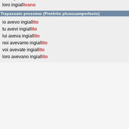
loro ingiall
ivano
Trapassato prossimo (Pretérito pluscuamperfecto)
io avevo ingiall
ito
tu avevi ingiall
ito
lui aveva ingiall
ito
noi avevamo ingiall
ito
voi avevate ingiall
ito
loro avevano ingiall
ito