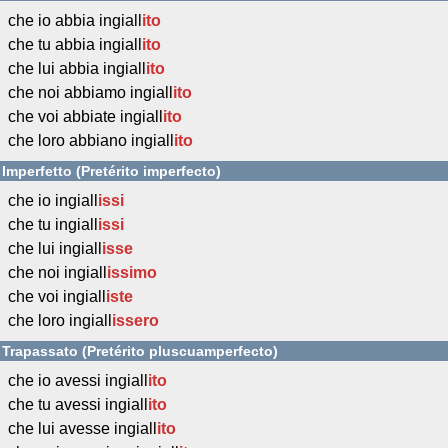
che io abbia ingiall
ito
che tu abbia ingiall
ito
che lui abbia ingiall
ito
che noi abbiamo ingiall
ito
che voi abbiate ingiall
ito
che loro abbiano ingiall
ito
Imperfetto (Pretérito imperfecto)
che io ingiall
issi
che tu ingiall
issi
che lui ingiall
isse
che noi ingiall
issimo
che voi ingiall
iste
che loro ingiall
issero
Trapassato (Pretérito pluscuamperfecto)
che io avessi ingiall
ito
che tu avessi ingiall
ito
che lui avesse ingiall
ito