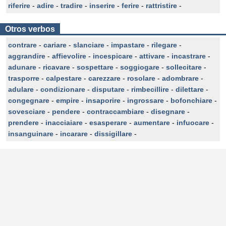
riferire
-
adire
-
tradire
-
inserire
-
ferire
-
rattristire
-
Otros verbos
contrare
-
cariare
-
slanciare
-
impastare
-
rilegare
-
aggrandire
-
affievolire
-
incespicare
-
attivare
-
incastrare
-
adunare
-
ricavare
-
sospettare
-
soggiogare
-
sollecitare
-
trasporre
-
calpestare
-
carezzare
-
rosolare
-
adombrare
-
adulare
-
condizionare
-
disputare
-
rimbecillire
-
dilettare
-
congegnare
-
empire
-
insaporire
-
ingrossare
-
bofonchiare
-
sovesciare
-
pendere
-
contraccambiare
-
disegnare
-
prendere
-
inacciaiare
-
esasperare
-
aumentare
-
infuocare
-
insanguinare
-
incarare
-
dissigillare
-