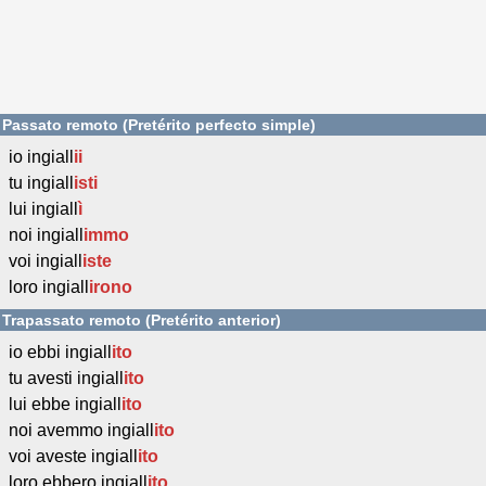
Passato remoto (Pretérito perfecto simple)
io ingiall
ii
tu ingiall
isti
lui ingiall
ì
noi ingiall
immo
voi ingiall
iste
loro ingiall
irono
Trapassato remoto (Pretérito anterior)
io ebbi ingiall
ito
tu avesti ingiall
ito
lui ebbe ingiall
ito
noi avemmo ingiall
ito
voi aveste ingiall
ito
loro ebbero ingiall
ito