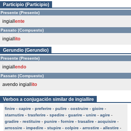
Participio (Participio)
Presente (Presente)
ingiall
ente
Passato (Compuesto)
ingiall
ito
Gerundio (Gerundio)
Presente (Presente)
ingiall
endo
Passato (Compuesto)
avendo ingiall
ito
Verbos a conjugación similar de ingiallire
finire
-
capire
-
preferire
-
pulire
-
costruire
-
gioire
-
starnutire
-
trasferire
-
spedire
-
guarire
-
unire
-
agire
-
gradire
-
restituire
-
punire
-
fornire
-
trasalire
-
acquisire
-
arrossire
-
impedire
-
stupire
-
colpire
-
arrostire
-
allestire
-