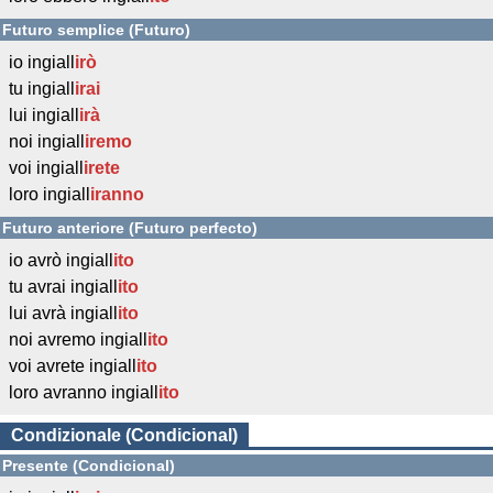
Futuro semplice (Futuro)
io ingiall
irò
tu ingiall
irai
lui ingiall
irà
noi ingiall
iremo
voi ingiall
irete
loro ingiall
iranno
Futuro anteriore (Futuro perfecto)
io avrò ingiall
ito
tu avrai ingiall
ito
lui avrà ingiall
ito
noi avremo ingiall
ito
voi avrete ingiall
ito
loro avranno ingiall
ito
Condizionale (Condicional)
Presente (Condicional)