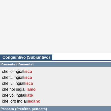
Congiuntivo (Subjuntivo)
Presente (Presente)
che io ingiall
isca
che tu ingiall
isca
che lui ingiall
isca
che noi ingiall
iamo
che voi ingiall
iate
che loro ingiall
iscano
Passato (Pretérito perfecto)