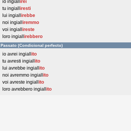
io ingiall
irei
tu ingiall
iresti
lui ingiall
irebbe
noi ingiall
iremmo
voi ingiall
ireste
loro ingiall
irebbero
Passato (Condicional perfecto)
io avrei ingiall
ito
tu avresti ingiall
ito
lui avrebbe ingiall
ito
noi avremmo ingiall
ito
voi avreste ingiall
ito
loro avrebbero ingiall
ito