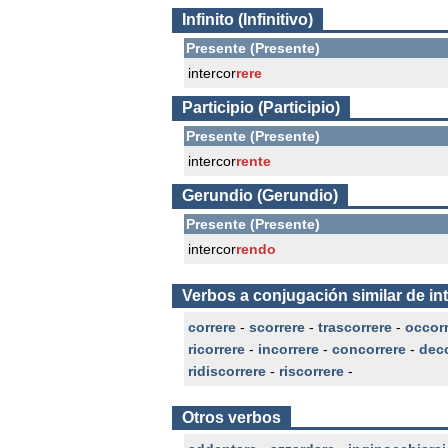
Infinito (Infinitivo)
Presente (Presente)
intercor
rere
Participio (Participio)
Presente (Presente)
intercor
rente
Gerundio (Gerundio)
Presente (Presente)
intercor
rendo
Verbos a conjugación similar de in
correre
-
scorrere
-
trascorrere
-
occor
ricorrere
-
incorrere
-
concorrere
-
deco
ridiscorrere
-
riscorrere
-
Otros verbos