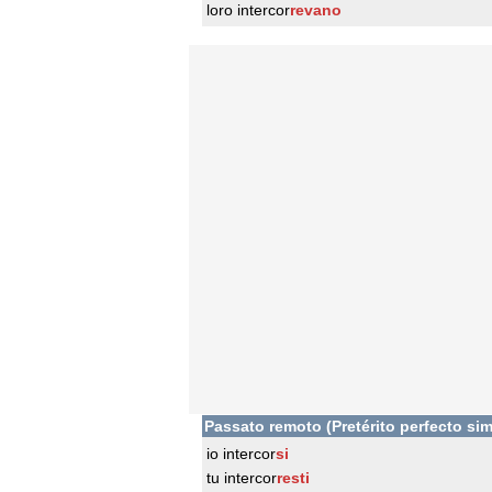
loro intercor
revano
Passato remoto (Pretérito perfecto sim
io intercor
si
tu intercor
resti