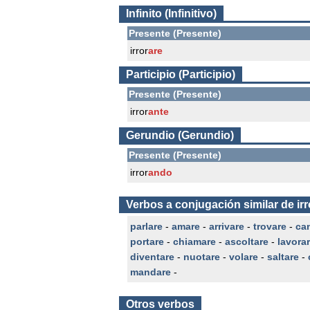
Infinito (Infinitivo)
Presente (Presente)
irror
are
Participio (Participio)
Presente (Presente)
irror
ante
Gerundio (Gerundio)
Presente (Presente)
irror
ando
Verbos a conjugación similar de irr
parlare
-
amare
-
arrivare
-
trovare
-
ca
portare
-
chiamare
-
ascoltare
-
lavora
diventare
-
nuotare
-
volare
-
saltare
-
mandare
-
Otros verbos