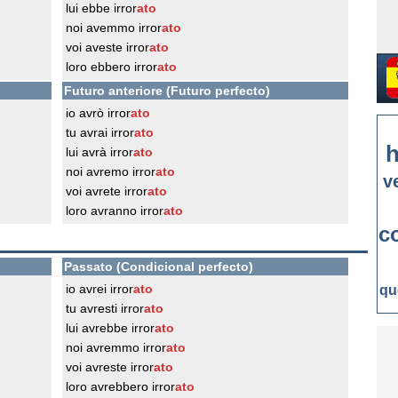
lui ebbe irror
ato
noi avemmo irror
ato
voi aveste irror
ato
loro ebbero irror
ato
Futuro anteriore (Futuro perfecto)
io avrò irror
ato
tu avrai irror
ato
h
lui avrà irror
ato
noi avremo irror
ato
v
voi avrete irror
ato
loro avranno irror
ato
c
Passato (Condicional perfecto)
io avrei irror
ato
qu
tu avresti irror
ato
lui avrebbe irror
ato
noi avremmo irror
ato
voi avreste irror
ato
loro avrebbero irror
ato