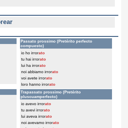
rear
Passato prossimo (Pretérito perfecto
compuesto)
io ho irror
ato
tu hai irror
ato
lui ha irror
ato
noi abbiamo irror
ato
voi avete irror
ato
loro hanno irror
ato
Trapassato prossimo (Pretérito
pluscuamperfecto)
io avevo irror
ato
tu avevi irror
ato
lui aveva irror
ato
noi avevamo irror
ato