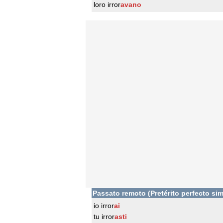
loro irror
avano
Passato remoto (Pretérito perfecto sim
io irror
ai
tu irror
asti