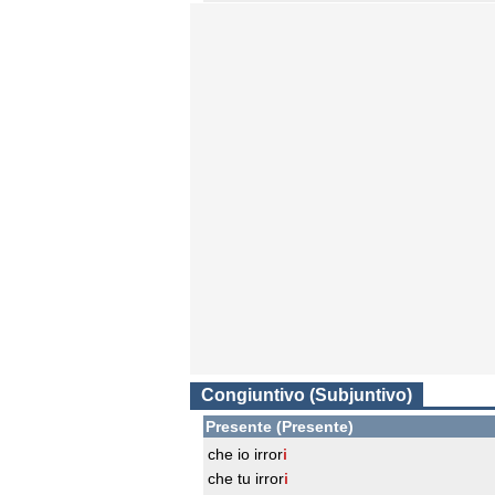
Congiuntivo (Subjuntivo)
Presente (Presente)
che io irror
i
che tu irror
i