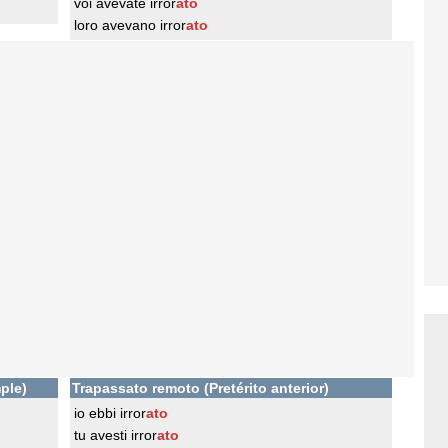
voi avevate irror
ato
loro avevano irror
ato
ple)
Trapassato remoto (Pretérito anterior)
io ebbi irror
ato
tu avesti irror
ato