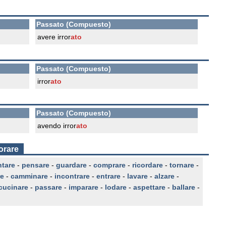
Passato (Compuesto)
avere irror
ato
Passato (Compuesto)
irror
ato
Passato (Compuesto)
avendo irror
ato
orare
ntare
-
pensare
-
guardare
-
comprare
-
ricordare
-
tornare
-
re
-
camminare
-
incontrare
-
entrare
-
lavare
-
alzare
-
cucinare
-
passare
-
imparare
-
lodare
-
aspettare
-
ballare
-