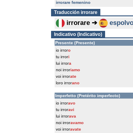
irrorare femenino
Traducción
irrorare
irrorare ➔
espolvo
Indicativo (Indicativo)
Presente (Presente)
io irror
o
tu irror
i
lui irror
a
noi irror
iamo
voi irror
ate
loro irror
ano
Imperfetto (Pretérito imperfecto)
io irror
avo
tu irror
avi
lui irror
ava
noi irror
avamo
voi irror
avate