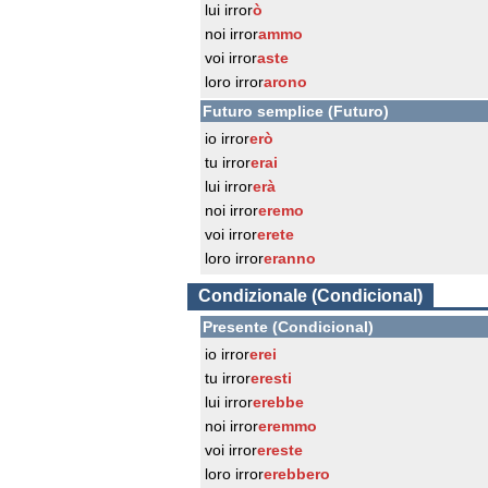
lui irror
ò
noi irror
ammo
voi irror
aste
loro irror
arono
Futuro semplice (Futuro)
io irror
erò
tu irror
erai
lui irror
erà
noi irror
eremo
voi irror
erete
loro irror
eranno
Condizionale (Condicional)
Presente (Condicional)
io irror
erei
tu irror
eresti
lui irror
erebbe
noi irror
eremmo
voi irror
ereste
loro irror
erebbero