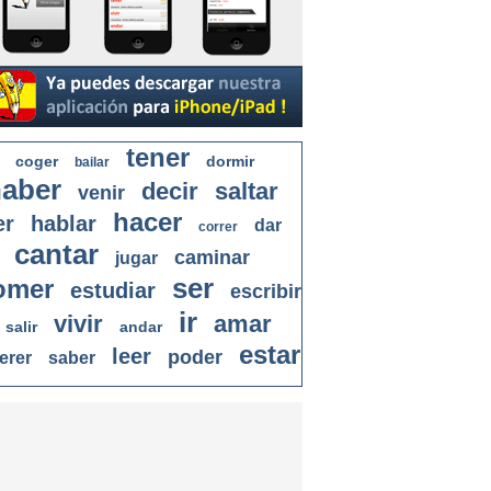
tener
coger
dormir
bailar
aber
decir
saltar
venir
hacer
er
hablar
dar
correr
cantar
caminar
jugar
ser
omer
estudiar
escribir
ir
vivir
amar
salir
andar
estar
leer
poder
erer
saber