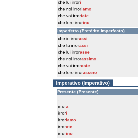
che lui irror
i
che noi irror
iamo
che voi irror
iate
che loro irror
ino
Imperfetto (Pretérito imperfecto)
che io irror
assi
che tu irror
assi
che lui irror
asse
che noi irror
assimo
che voi irror
aste
che loro irror
assero
Imperativo (Imperativo)
Presente (Presente)
-
irror
a
irror
i
irror
iamo
irror
ate
irror
ino