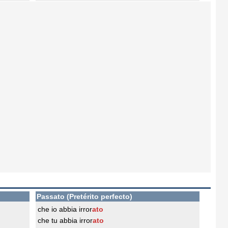
Passato (Pretérito perfecto)
che io abbia irror
ato
che tu abbia irror
ato