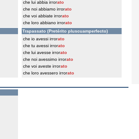
che lui abbia irror
ato
che noi abbiamo irror
ato
che voi abbiate irror
ato
che loro abbiano irror
ato
Trapassato (Pretérito pluscuamperfecto)
che io avessi irror
ato
che tu avessi irror
ato
che lui avesse irror
ato
che noi avessimo irror
ato
che voi aveste irror
ato
che loro avessero irror
ato